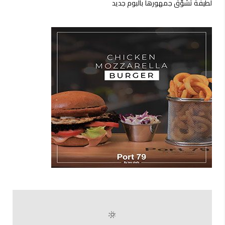
لطيفة تشوّق جمهورها بألبوم جديد