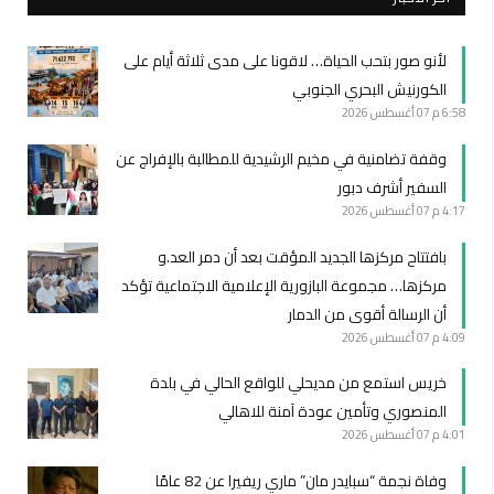
لأنو صور بتحب الحياة… لاقونا على مدى ثلاثة أيام على
الكورنيش البحري الجنوبي
6:58 م
07 أغسطس 2026
وقفة تضامنية في مخيم الرشيدية للمطالبة بالإفراج عن
السفير أشرف دبور
4:17 م
07 أغسطس 2026
بافتتاح مركزها الجديد المؤقت بعد أن دمر العد.و
مركزها… مجموعة البازورية الإعلامية الاجتماعية تؤكد
أن الرسالة أقوى من الدمار
4:09 م
07 أغسطس 2026
خريس استمع من مديحلي للواقع الحالي في بلدة
المنصوري وتأمين عودة آمنة للاهالي
4:01 م
07 أغسطس 2026
وفاة نجمة “سبايدر مان” ماري ريفيرا عن 82 عامًا