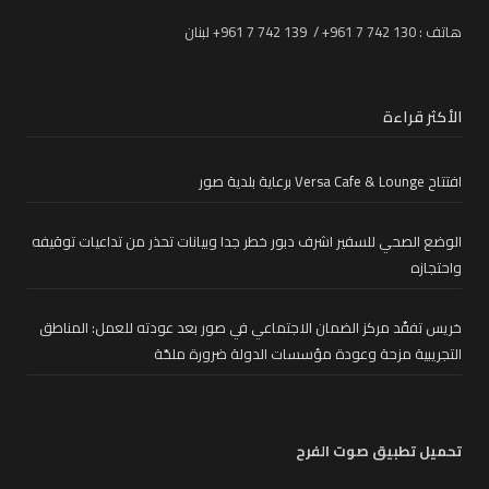
هاتف : 130 742 7 961+ / 139 742 7 961+ لبنان
الأكثر قراءة
افتتاح Versa Cafe & Lounge برعاية بلدية صور
الوضع الصحي للسفير اشرف دبور خطر جدا وبيانات تحذر من تداعيات توقيفه
واحتجازه
خريس تفقّد مركز الضمان الاجتماعي في صور بعد عودته للعمل: المناطق
التجريبية مزحة وعودة مؤسسات الدولة ضرورة ملحّة
تحميل تطبيق صوت الفرح