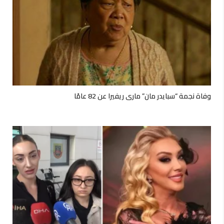
وفاة نجمة “سبايدر مان” ماري ريفيرا عن 82 عامًا