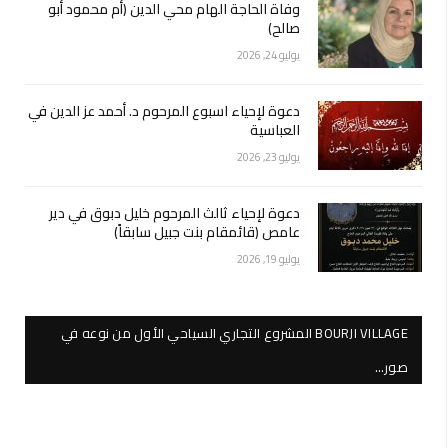
وفاة الحاجة الهام محي الدين (أم محمود أبو
صالح)
يوليو 24, 2026
دعوة لإحياء اسبوع المرحوم د. أحمد عز الدين في
العباسية
يوليو 23, 2026
دعوة لإحياء ثالث المرحوم خليل دبوق في دير
عامص (قائمقام بنت جبيل سابقاً)
يوليو 19, 2026
BOURJI VILLAGE المشروع التجاري السياحي الأول من نوعه في
صور…