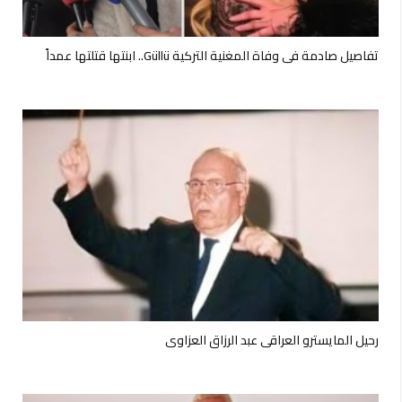
تفاصيل صادمة في وفاة المغنية التركية Güllü.. ابنتها قتلتها عمداً
رحيل المايسترو العراقي عبد الرزاق العزاوي