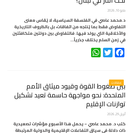
تحت النار في لبنان؟
مايو 10, 2026
د.محمد عاصي في الفلسفة السياسية، لا يُقاس معنى
التفاوض فقط بما يُنتجه من اتفاقات، بل بالظروف التاريخية
والأخلاقية التي يولد فيها. فالتفاوض بين دولتين متكافئتين
في زمن السلم يختلف جذرياً…
WhatsApp
Twitter
Facebook
مقالات
بين ضغوط القوة وقيود ميثاق الأمم
المتحدة: نحو مواجهة حاسمة تعيد تشكيل
توازنات الإقليم
أبريل 29, 2026
كتب د. محمد عاصي – يحمل هذا الأسبوع مؤشرات تصعيدية
ذات دلالة في سياق التفاعلات الإقليمية والدولية المرتبطة