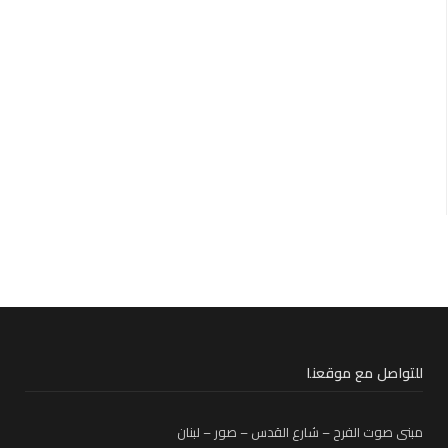
للتواصل مع موقعنا
مبنى صوت الفرح – شارع القدس – صور – لبنان