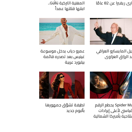
ي ريفيرا عن 82 عامًا
المغنية التركية Güllü..
ابنتها قتلتها عمداً
يل المايسترو العراقي
عمرو دياب يدخل موسوعة
د الرزاق العزاوي
غينيس بعد تصدره قائمة
بيلبورد عربية
Spider Man يحطم الرقم
لطيفة تشوّق جمهورها
قياسي لأعلى إيرادات
بألبوم جديد
تتاحية بأميركا الشمالية