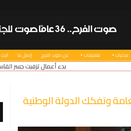
محليات
متفرقات
عن صوت الفرح
إتصل بنا
البث 
 أعمال تزفيت جسر القاسمية.. خريس: ما دمّره العدو نعيد
 العامة وتفكك الدولة الوطنية