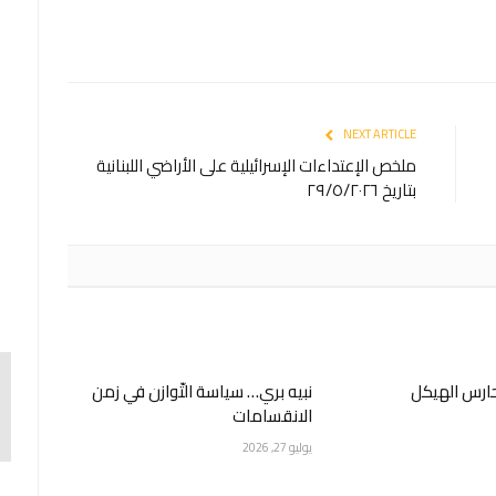
NEXT ARTICLE
ملخص الإعتداءات الإسرائيلية على الأراضي اللبنانية
بتاريخ ٢٩/٥/٢٠٢٦
حارس الهيكل
نبيه بري… سياسة التّوازن في زمن
الانقسامات
يوليو 27, 2026