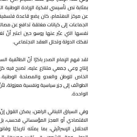
بمثابة نص تأسيسي لفكرة الإرادة الوطنية الج
عن مركز الاهتمام، كان يضع قاعدة فلسفية ع
الجماعات إلى كيانات مغلقة تدافع عن مصال
نفسها التي عبّر عنها روسو حين اعتبر أنّ تغل
تفكك الدولة وتحلل العقد الاجتماعي.
لقد فهم الإمام الصدر باكرًا أنّ الطائفية 
إنتاج وعي جمعي متنازع عليه، تصبح فيه كل 
الخاص للوطن والعدو والمصلحة الوطنية.
الطوائف إلى جزر سياسية ونفسية معزولة، لأن
الواحدة.
وفي السياق اللبناني الراهن، يمكن القول إنّ 
الاقتصادي أو العجز المؤسساتي فحسب، بل 
الاحتلال الإسرائيلي، بما يمثله تاريخيًا وقان
الدولي وحق الشعوب في تقرير مصيرها، إلى 