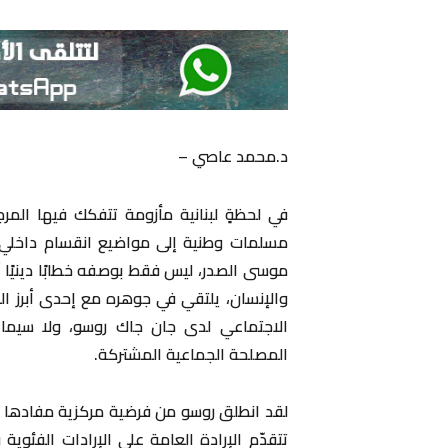
د.محمد عاصي –
في لحظةٍ لبنانية مأزومة تتفكك فيها المرج
مسلمات وطنية إلى مواضيع انقسام داخلي، تب
موسى الصدر، ليس فقط بوصفه خطابًا دينيًا أو 
والإنسان، يلتقي في جوهره مع إحدى أبرز ال
الاجتماعي لدى جان جاك روسو، ولا سيما مف
المصلحة الجماعية المشتركة.
لقد انطلق روسو من فرضية مركزية مفادها أن
تتقدّم الإرادة العامة على الإرادات الفئوية