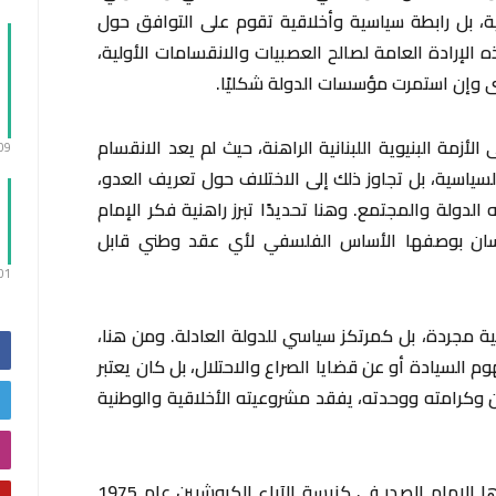
، بل رابطة سياسية وأخلاقية تقوم على التوافق حول
 الإرادة العامة لصالح العصبيات والانقسامات الأولية،
ى وإن استمرت مؤسسات الدولة شكليًا.
زمة البنيوية اللبنانية الراهنة، حيث لم يعد الانقسام
:09
السياسية، بل تجاوز ذلك إلى الاختلاف حول تعريف العدو،
لدولة والمجتمع. وهنا تحديدًا تبرز راهنية فكر الإمام
سان بوصفها الأساس الفلسفي لأي عقد وطني قابل
:01
ية مجردة، بل كمرتكز سياسي للدولة العادلة. ومن هنا،
م السيادة أو عن قضايا الصراع والاحتلال، بل كان يعتبر
وكرامته ووحدته، يفقد مشروعيته الأخلاقية والوطنية
وفي هذا الإطار، تبدو عظة الصيام التي ألقاها الإمام الصدر في كنيسة الآباء الكبوشيين عام 1975