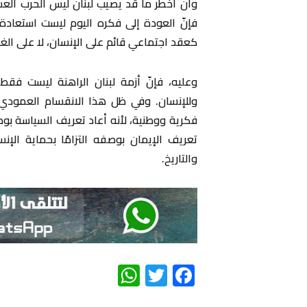
وأنّ أخطر ما قد يصيب لبنان ليس الحرب العس
فإنّ العودة إلى فكره اليوم ليست استعادة 
كعقد اجتماعي قائم على الإنسان، لا على الغلب
وعليه، فإنّ أزمة لبنان الراهنة ليست فق
وللإنسان. وفي ظل هذا الانقسام العمودي، 
فكرية ووطنية، لأنه أعاد تعريف السياسة بوصف
تعريف الإيمان بوصفه التزامًا بحماية الإن
والتاريخ.
WhatsApp
Twitter
Facebook