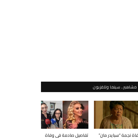
مشاهير.. سينما وتلفزيون
اة نجمة “سبايدر مان”
تفاصيل صادمة في وفاة