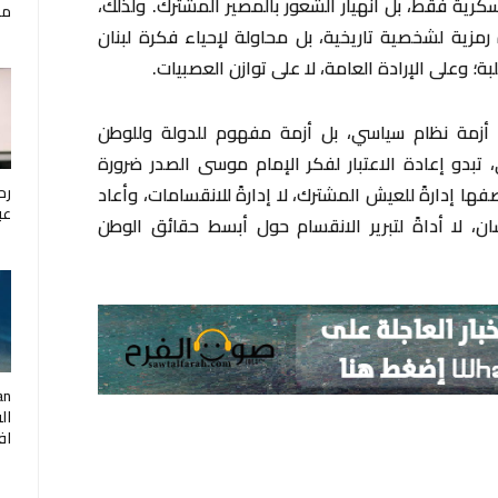
كرية فقط، بل انهيار الشعور بالمصير المشترك. ولذلك،
مار
رمزية لشخصية تاريخية، بل محاولة لإحياء فكرة لبنان
ة؛ وعلى الإرادة العامة، لا على توازن العصبيات.
ط أزمة نظام سياسي، بل أزمة مفهوم للدولة وللوطن
تبدو إعادة الاعتبار لفكر الإمام موسى الصدر ضرورة
ها إدارةً للعيش المشترك، لا إدارةً للانقسامات، وأعاد
رح
عب
سان، لا أداةً لتبرير الانقسام حول أبسط حقائق الوطن
ال
اف