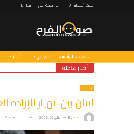
السبت, أغسطس 8
عن صوت الفرح
إتصل بنا
الصفحة الرئيسية
البرامج
أخبار
أخبار عاجلة
بدء
مقالات
لبنان بين انهيار الإرادة
F.S
By
مايو 29, 2026
لا توجد تعليقات