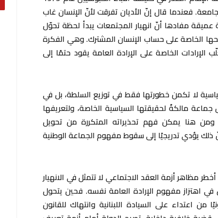
امعة. فعندما قال إنّ الأديان تفرقت لأنّ الإنسان غاب
ميقة مفادها أنّ انهيار المجتمعات يبدأ لحظة تحوّل
حها الخاصة على حساب الإنسان المشترك. وهي الفكرة
ّب الإرادات الخاصة على الإرادة العامة يقود حتمًا إلى
السياسية لا تكمن خطورتها فقط في توزيع السلطة، بل في
جماعة مالكةً لحقيقتها السياسية الخاصة، ولتعريفها
 ومن هنا يمكن فهم تحذيراته المتكررة من تحويل
ّ ذلك يؤدي تدريجيًا إلى سقوط مفهوم الجماعة الوطنية
أخطر مظاهر أزمة العقد الاجتماعي لا تتمثل في الانهيار
في اهتزاز مفهوم الإرادة العامة نفسه. فحين يتحول
ونيًا من اعتداء على السيادة اللبنانية وانتهاك للقانون
قضية خلافية داخلية، تصبح الدولة أمام أزمة تعريف