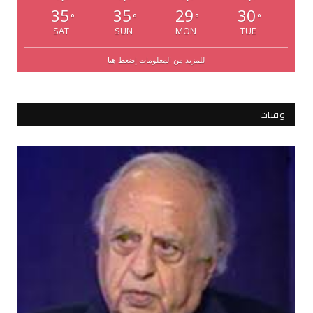
35
35
29
30
°
°
°
°
SAT
SUN
MON
TUE
للمزيد من المعلومات إضغط هنا
وفيات