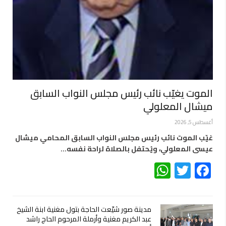
الموت يغيّب نائب رئيس مجلس النواب السابق
ميشال المعلولي
أغسطس 5, 2026
غيّب الموت نائب رئيس مجلس النواب السابق المحامي ميشال
عيسى المعلولي، ويُحتفل بالصلاة لراحة نفسه…
WhatsApp
Twitter
Facebook
مدينة صور شيّعت الحاجة بتول مغنية ابنة الشيخ
عبد الكريم مغنية وأرملة المرحوم الحاج راشد