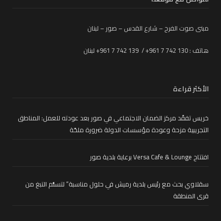
مبنى صوت الفرح – شارع القدس – صور – لبنان
هاتف : 130 742 7 961+ / 139 742 7 961+ لبنان
الأكثر قراءة
خريس تفقّد مركز الضمان الاجتماعي في صور بعد عودته للعمل: المناطق
التجريبية مزحة وعودة مؤسسات الدولة ضرورة ملحّة
افتتاح Versa Cafe & Lounge برعاية بلدية صور
سقلاوي بحث مع رئيس بلدية رميش في حلول مناسبة” لتسلُّم التبغ من
قرى المنطقة