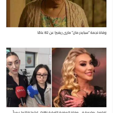
وفاة نجمة “سبايدر مان” ماري ريفيرا عن 82 عامًا
تفاصيل صادمة في وفاة المغنية التركية Güllü.. ابنتها قتلتها عمداً