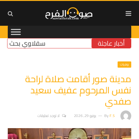
أخبار عاجلة
سقلاوي بحث مع رئيس بلد
وفيات
مدينة صور أقامت صلاة لراحة
نفس المرحوم عفيف سعيد
صفدي
F.S
By
يونيو 29, 2026
لا توجد تعليقات