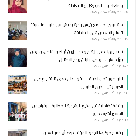
وصنعاء والجنوب يغيّران المعادلة
10:20 ص
08 أغسطس 2026
سقلاوي بحث مع رئيس بلدية رميش في حلول مناسبة”
لتسلُّم التبغ من قرى المنطقة
10:15 ص
08 أغسطس 2026
ثلاث جبهات على إيقاع واحد… إيران تُربك واشنطن، واليمن
يهزّ حسابات الرياض، ولبنان يردع الاحتلال
8:47 م
07 أغسطس 2026
لأنو صور بتحب الحياة… لاقونا على مدى ثلاثة أيام على
الكورنيش البحري الجنوبي
6:58 م
07 أغسطس 2026
وقفة تضامنية في مخيم الرشيدية للمطالبة بالإفراج عن
السفير أشرف دبور
4:17 م
07 أغسطس 2026
بافتتاح مركزها الجديد المؤقت بعد أن دمر العد.و