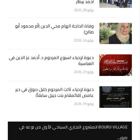
أحمد بيطار
يوليو 28, 2026
وفاة الحاجة الهام محي الدين (أم محمود أبو
صالح)
يوليو 24, 2026
دعوة لإحياء اسبوع المرحوم د. أحمد عز الدين في
العباسية
يوليو 23, 2026
دعوة لإحياء ثالث المرحوم خليل دبوق في دير
عامص (قائمقام بنت جبيل سابقاً)
يوليو 19, 2026
BOURJI VILLAGE المشروع التجاري السياحي الأول من نوعه في
صور…