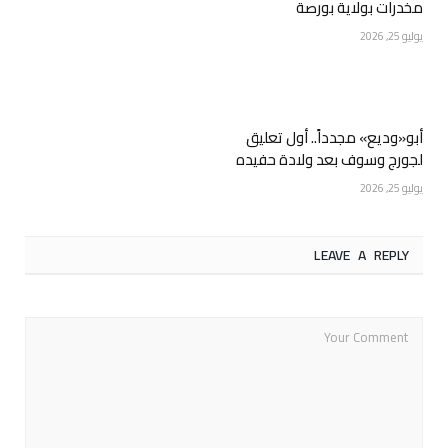
مخدرات بولاية بورصة
يوليو 25, 2026
أبو«وديع» مجدداً.. أول تعليق
لجورج وسوف بعد ولادة حفيده
يوليو 25, 2026
LEAVE A REPLY