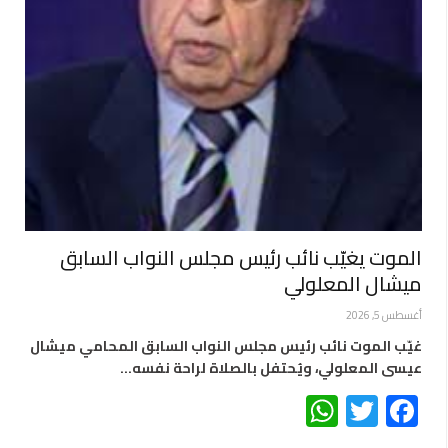
الموت يغيّب نائب رئيس مجلس النواب السابق
ميشال المعلولي
أغسطس 5, 2026
غيّب الموت نائب رئيس مجلس النواب السابق المحامي ميشال
عيسى المعلولي، ويُحتفل بالصلاة لراحة نفسه…
WhatsApp
Twitter
Facebook