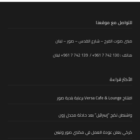
للتواصل مع موقعنا
مبنى صوت الفرح – شارع القدس – صور – لبنان
هاتف : 130 742 7 961+ / 139 742 7 961+ لبنان
الأكثر قراءة
افتتاح Versa Cafe & Lounge برعاية بلدية صور
واشنطن تكبح “إسرائيل” بعد حادثة مجدل زون
كركي يعلن عودة العمل في مكتبي صور وتبنين