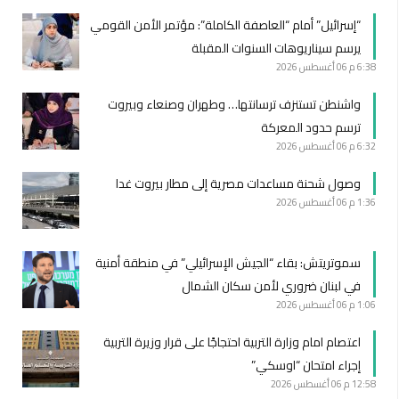
“إسرائيل” أمام “العاصفة الكاملة”: مؤتمر الأمن القومي
يرسم سيناريوهات السنوات المقبلة
6:38 م
06 أغسطس 2026
واشنطن تستنزف ترسانتها… وطهران وصنعاء وبيروت
ترسم حدود المعركة
6:32 م
06 أغسطس 2026
وصول شحنة مساعدات مصرية إلى مطار بيروت غدا
1:36 م
06 أغسطس 2026
سموتريتش: بقاء “الجيش الإسرائيلي” في منطقة أمنية
في لبنان ضروري لأمن سكان الشمال
1:06 م
06 أغسطس 2026
اعتصام امام وزارة التربية احتجاجًا على قرار وزيرة التربية
إجراء امتحان “اوسكي”
12:58 م
06 أغسطس 2026