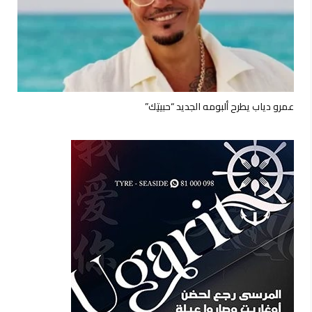
عمرو دياب يطرح ألبومه الجديد “حبيتِك”