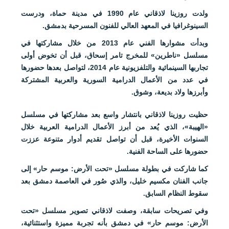
ولدت روزينا لاذقاني عام 1990 في مدينة حماة، ودرست
السينوغرافيا في المعهد العالي للفنون المسرحية بدمشق.
وبدأت مشوارها الفني عام 2013 من خلال مشاركتها في
مسلسل «ناطرين» للمخرج تامر إسحاق، قبل أن تخوض أولى
تجاربها السينمائية والتلفزيونية عام 2014، لتواصل بعدها حضورها
في عدد من الأعمال الدرامية السورية والعربية المشتركة
وأبرزها ولاد بديعة، وشوق.
حظيت روزينا لاذقاني بانتشار واسع بعد مشاركتها في مسلسل
«الهيبة»، الذي يُعد من أبرز الأعمال الدرامية العربية خلال
السنوات الأخيرة، قبل أن تواصل تقديم أدوار متنوعة عززت
حضورها على الساحة الفنية.
كما شاركت في بطولة مسلسل «تحت الأرض: موسم حار» إلى
جانب الفنان مكسيم خليل، والذي صُور في العاصمة دمشق بعد
سقوط النظام السابق.
وفي تصريحات سابقة، وصفت لاذقاني تصوير مسلسل «تحت
الأرض: موسم حار» في دمشق بأنه تجربة مميزة واستثنائية،