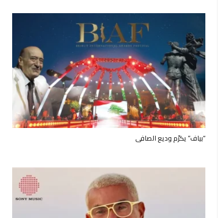
“بياف” يكرّم وديع الصافي