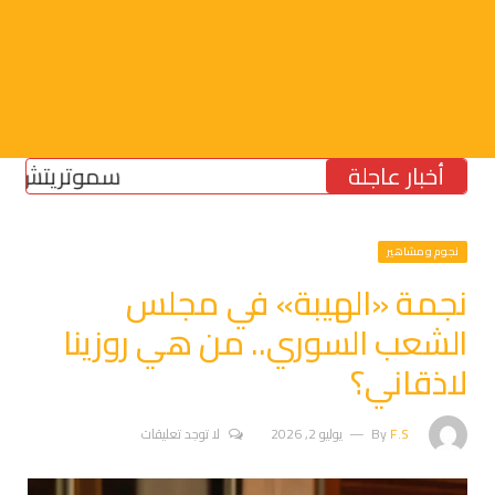
أخبار عاجلة
سموتريتش: بقاء “ا
نجوم ومشاهير
نجمة «الهيبة» في مجلس
الشعب السوري.. من هي روزينا
لاذقاني؟
F.S
By
يوليو 2, 2026
لا توجد تعليقات