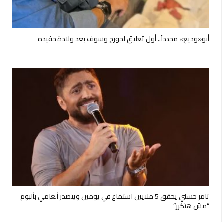
أبو«وديع» مجدداً.. أول تعليق لجورج وسوف بعد ولادة حفيده
تامر حسني يحقق 5 ملايين استماع في يومين ويتصدر أنغامي بألبوم
“مش هتكرر”