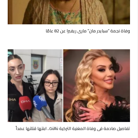
وفاة نجمة “سبايدر مان” ماري ريفيرا عن 82 عامًا
تفاصيل صادمة في وفاة المغنية التركية Güllü.. ابنتها قتلتها عمداً