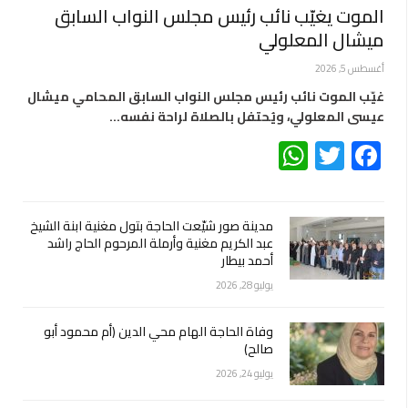
الموت يغيّب نائب رئيس مجلس النواب السابق
ميشال المعلولي
أغسطس 5, 2026
غيّب الموت نائب رئيس مجلس النواب السابق المحامي ميشال
عيسى المعلولي، ويُحتفل بالصلاة لراحة نفسه…
WhatsApp
Twitter
Facebook
مدينة صور شيّعت الحاجة بتول مغنية ابنة الشيخ
عبد الكريم مغنية وأرملة المرحوم الحاج راشد
أحمد بيطار
يوليو 28, 2026
وفاة الحاجة الهام محي الدين (أم محمود أبو
صالح)
يوليو 24, 2026