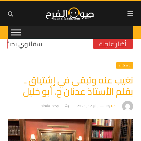
أخبار عاجلة
سقلاوي بحث مع رئيس 
بريد قراء
نغيب عنه وتبقى في إشتياق ـ
بقلم الأستاذ عدنان ح. أبو خليل
F.S
By
يناير 12, 2021
لا توجد تعليقات