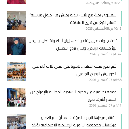
10:20 ص
08 أغسطس 2026
سقلاوي بحث مع رئيس بلدية رميش في حلول مناسبة”
لتسلُّم التبغ من قرى المنطقة
10:15 ص
08 أغسطس 2026
ثلاث جبهات على إيقاع واحد… إيران تُربك واشنطن، واليمن
يهزّ حسابات الرياض، ولبنان يردع الاحتلال
8:47 م
07 أغسطس 2026
لأنو صور بتحب الحياة… لاقونا على مدى ثلاثة أيام على
الكورنيش البحري الجنوبي
6:58 م
07 أغسطس 2026
وقفة تضامنية في مخيم الرشيدية للمطالبة بالإفراج عن
السفير أشرف دبور
4:17 م
07 أغسطس 2026
بافتتاح مركزها الجديد المؤقت بعد أن دمر العد.و
مركزها… مجموعة البازورية الإعلامية الاجتماعية تؤكد