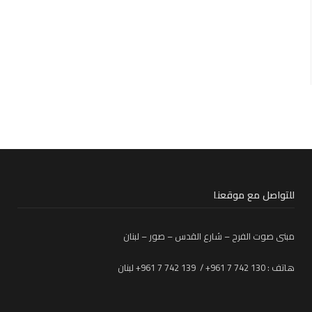
للتواصل مع موقعنا
مبنى صوت الفرح – شارع القدس – صور – لبنان
هاتف : 130 742 7 961+ / 139 742 7 961+ لبنان