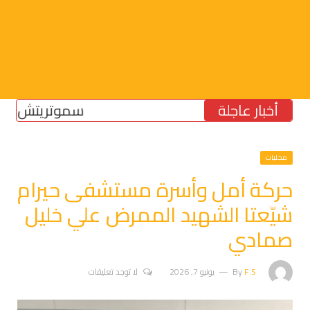
أخبار عاجلة
سموتريتش: بقاء “الجيش 
محليات
حركة أمل وأسرة مستشفى حيرام
شيّعتا الشهيد الممرض علي خليل
صمادي
F.S
By
يونيو 7, 2026
لا توجد تعليقات