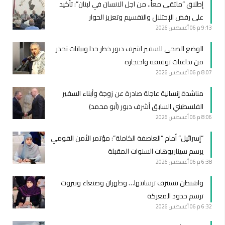
إطلاق “ملتقى معاً.. من اجل الانسان في لبنان”: تأكيد
على رفض الإحتلال والتقسيم وتعزيز الحوار
9:13 م
06 أغسطس 2026
الوضع الصحي للسفير اشرف دبور خطر جدا وبيانات تحذر
من تداعيات توقيفه واحتجازه
8:07 م
06 أغسطس 2026
مناشدة إنسانية عاجلة صادرة عن زوجة وأبناء السفير
الفلسطيني السابق أشرف دبور (أبو محمد)
8:06 م
06 أغسطس 2026
“إسرائيل” أمام “العاصفة الكاملة”: مؤتمر الأمن القومي
يرسم سيناريوهات السنوات المقبلة
6:38 م
06 أغسطس 2026
واشنطن تستنزف ترسانتها… وطهران وصنعاء وبيروت
ترسم حدود المعركة
6:32 م
06 أغسطس 2026