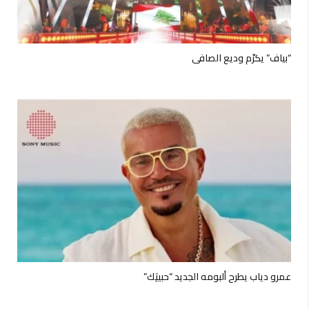
“بياف” يكرّم وديع الصافي
عمرو دياب يطرح ألبومه الجديد “حبيتِك”