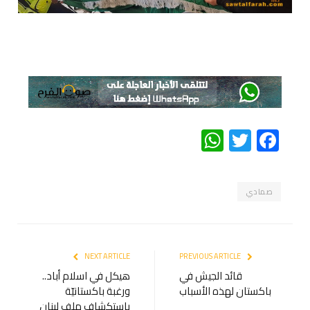
WhatsApp
Twitter
Facebook
صمادي
NEXT ARTICLE
PREVIOUS ARTICLE
قائد الجيش في
هيكل في اسلام أباد..
باكستان لهذه الأسباب
ورغبة باكستانيّة
باستكشاف ملف لبنان