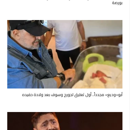
بورصة
أبو«وديع» مجدداً.. أول تعليق لجورج وسوف بعد ولادة حفيده