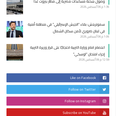
وصول شحنة مساعدات مصرية إلى مطار بيروت غدا
1:36 م
06 أغسطس 2026
سموتريتش: بقاء “الجيش الإسرائيلي” في منطقة أمنية
في لبنان ضروري لأمن سكان الشمال
1:06 م
06 أغسطس 2026
اعتصام امام وزارة التربية احتجاجًا على قرار وزيرة التربية
إجراء امتحان “اوسكي”
12:58 م
06 أغسطس 2026
Like on Facebook
Follow on Twitter
Follow on Instagram
Subscribe on YouTube