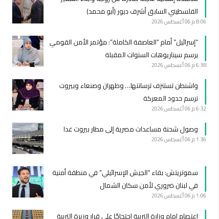
الفلسطيني السابق أشرف دبور (أبو محمد)
8:06 م
06 أغسطس 2026
“إسرائيل” أمام “العاصفة الكاملة”: مؤتمر الأمن القومي
يرسم سيناريوهات السنوات المقبلة
6:38 م
06 أغسطس 2026
واشنطن تستنزف ترسانتها… وطهران وصنعاء وبيروت
ترسم حدود المعركة
6:32 م
06 أغسطس 2026
وصول شحنة مساعدات مصرية إلى مطار بيروت غدا
1:36 م
06 أغسطس 2026
سموتريتش: بقاء “الجيش الإسرائيلي” في منطقة أمنية
في لبنان ضروري لأمن سكان الشمال
1:06 م
06 أغسطس 2026
اعتصام امام وزارة التربية احتجاجًا على قرار وزيرة التربية