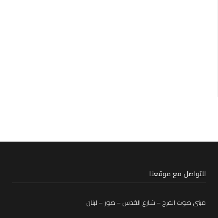
للتواصل مع موقعنا
مبنى صوت الفرح – شارع القدس – صور – لبنان