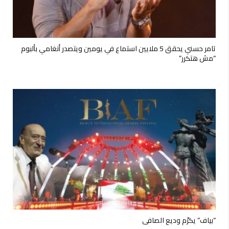
تامر حسني يحقق 5 ملايين استماع في يومين ويتصدر أنغامي بألبوم
“مش هتكرر”
“بياف” يكرّم وديع الصافي