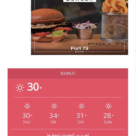
BEIRUT
30
°
30
34
31
28
°
°
°
°
THU
FRI
SAT
SUN
للمزيد من المعلومات إضغط هنا