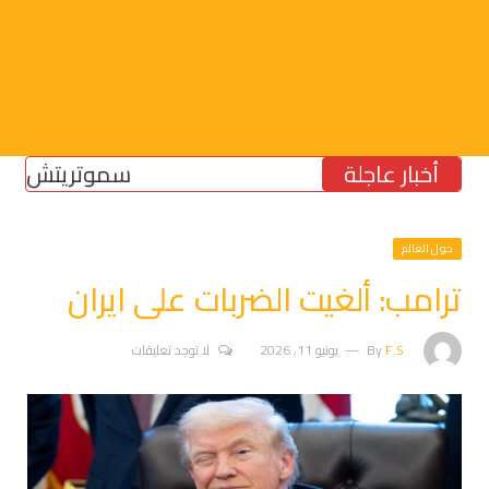
أخبار عاجلة
سموتريتش: بقاء “ال
حول العالم
ترامب: ألغيت الضربات على ايران
F.S
By
يونيو 11, 2026
لا توجد تعليقات