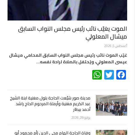
الموت يغيّب نائب رئيس مجلس النواب السابق
ميشال المعلولي
أغسطس 5, 2026
غيّب الموت نائب رئيس مجلس النواب السابق المحامي ميشال
عيسى المعلولي، ويُحتفل بالصلاة لراحة نفسه…
WhatsApp
Twitter
Facebook
مدينة صور شيّعت الحاجة بتول مغنية ابنة الشيخ
عبد الكريم مغنية وأرملة المرحوم الحاج راشد
أحمد بيطار
يوليو 28, 2026
وفاة الحاجة الهام محي الدين (أم محمود أبو