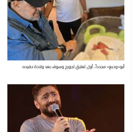
أبو«وديع» مجدداً.. أول تعليق لجورج وسوف بعد ولادة حفيده