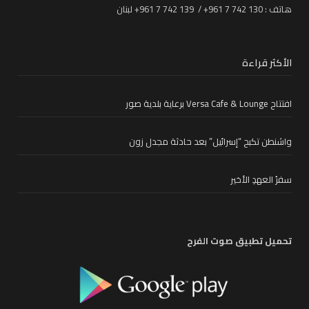
هاتف : 130 742 7 961+ / 139 742 7 961+ لبنان
الأكثر قراءة
افتتاح Versa Cafe & Lounge برعاية بلدية صور
واشنطن تكبح “إسرائيل” بعد حادثة مجدل زون
سفرُ العهدِ الأخير
تحميل تطبيق صوت الفرح