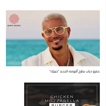
عمرو دياب يطرح ألبومه الجديد “حبيتِك”