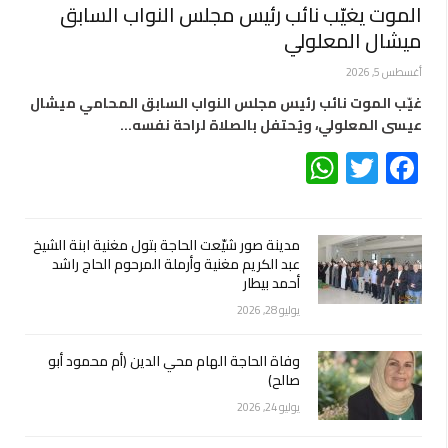
الموت يغيّب نائب رئيس مجلس النواب السابق
ميشال المعلولي
أغسطس 5, 2026
غيّب الموت نائب رئيس مجلس النواب السابق المحامي ميشال
عيسى المعلولي، ويُحتفل بالصلاة لراحة نفسه…
WhatsApp
Twitter
Facebook
مدينة صور شيّعت الحاجة بتول مغنية ابنة الشيخ
عبد الكريم مغنية وأرملة المرحوم الحاج راشد
أحمد بيطار
يوليو 28, 2026
وفاة الحاجة الهام محي الدين (أم محمود أبو
صالح)
يوليو 24, 2026