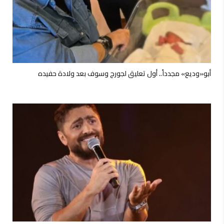
أبو«وديع» مجدداً.. أول تعليق لجورج وسوف بعد ولادة حفيده