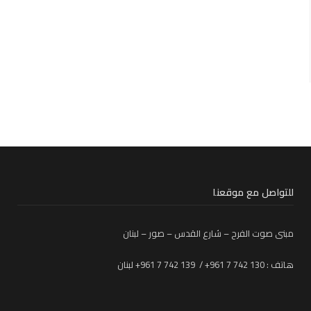
للتواصل مع موقعنا
مبنى صوت الفرح – شارع القدس – صور – لبنان
هاتف : 130 742 7 961+ / 139 742 7 961+ لبنان