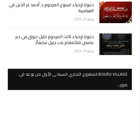
دعوة لإحياء اسبوع المرحوم د. أحمد عز الدين في
العباسية
يوليو 23, 2026
دعوة لإحياء ثالث المرحوم خليل دبوق في دير
عامص (قائمقام بنت جبيل سابقاً)
يوليو 19, 2026
BOURJI VILLAGE المشروع التجاري السياحي الأول من نوعه في
صور…