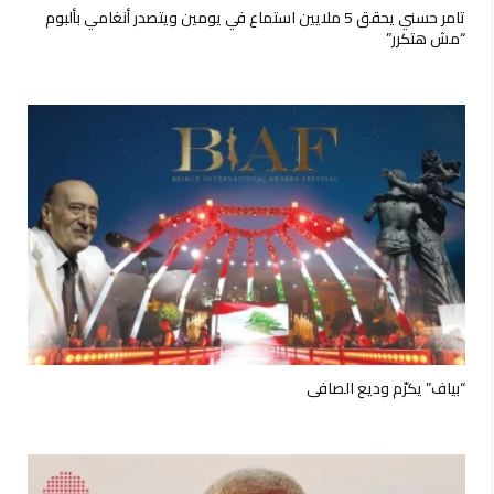
تامر حسني يحقق 5 ملايين استماع في يومين ويتصدر أنغامي بألبوم
“مش هتكرر”
“بياف” يكرّم وديع الصافي