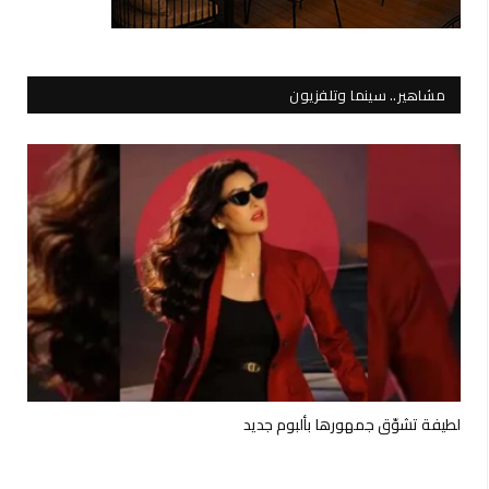
مشاهير.. سينما وتلفزيون
لطيفة تشوّق جمهورها بألبوم جديد