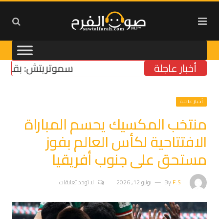
أخبار عاجلة
سموتريتش: بقاء “الجيش
أخبار عاجلة
منتخب المكسيك يحسم المباراة
الافتتاحية لكأس العالم بفوز
مستحق على جنوب أفريقيا
F.S
By
يونيو 12, 2026
لا توجد تعليقات