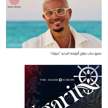
عمرو دياب يطرح ألبومه الجديد “حبيتِك”