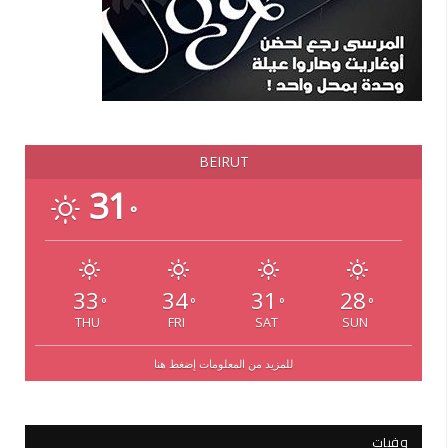
BEIRUT
31
°
33
34
31
28
°
°
°
°
THU
FRI
SAT
SUN
للمزيد من المعلومات إضغط هنا
وفيات