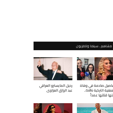
مشاهير.. سينما وتلفزيون
اصيل صادمة في وفاة
رحيل المايسترو العراقي
المغنية التركية Güllü..
عبد الرزاق العزاوي
نتها قتلتها عمداً