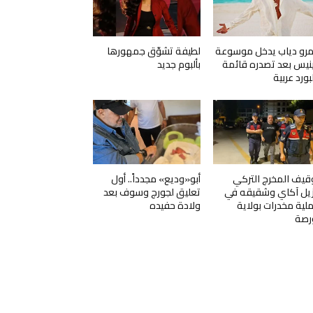
رو دياب يدخل موسوعة
لطيفة تشوّق جمهورها
نيس بعد تصدره قائمة
بألبوم جديد
لبورد عربية
قيف المخرج التركي
أبو«وديع» مجدداً.. أول
زيل آكاي وشقيقه في
تعليق لجورج وسوف بعد
لية مخدرات بولاية
ولادة حفيده
رصة