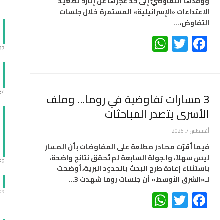
ووفدها التفاوضيّ إلى حدّ عجزها عن إثارة تصعيد
الاعتداءات «الإسرائيلية» المستمرة خلال جلسات
التفاوض،…
WhatsApp
Twitter
Facebook
:37
:34
3 مسارات تفاوضية في روما… وملف
الأسرى يتصدر المباحثات
أغسطس 7, 2026
فيما أقرّت مصادر مطلعة على المفاوضات بأن المسار
ليس سهلاً، والجولة السابعة لم تُحقق نتائج واضحة،
:26
باستثناء إعادة طرح البحث بالحدود البرية، أوضحت
لـ«الشرق الأوسط» أن جلسات روما شهدت 3…
WhatsApp
Twitter
Facebook
:09