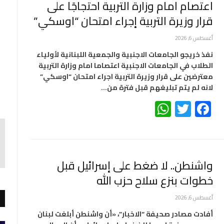
اعتصام امام وزارة التربية احتجاجًا على
قرار وزيرة التربية إجراء امتحان “اوسكي”
أغسطس 6, 2026
نفذ خريجو الجامعات الاجنبية والجمعية اللبنانية لأولياء
الطلاب في الجامعات الاجنبية اعتصاما امام وزارة التربية
معترضين على قرار وزيرة التربية اجراء امتحان “اوسكي”
لانه لم يتم تبليغهم قبل فترة من…
WhatsApp
Twitter
Facebook
واشنطن.. لا ضغط على إسرائيل قبل
خطوات بنزع سلاح حزب الله
أغسطس 6, 2026
أفادت مصادر صحيفة “الاخبار”، «أن واشنطن أبلغت لبنان