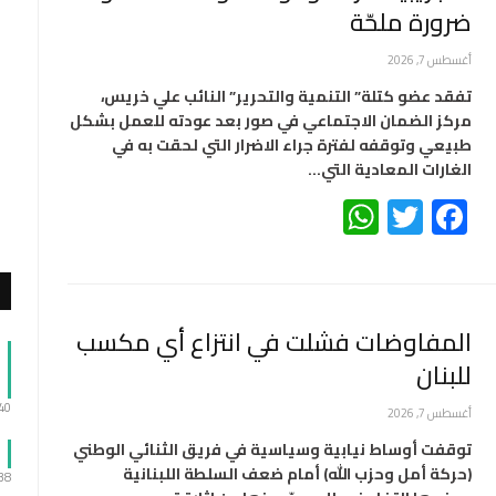
ضرورة ملحّة
أغسطس 7, 2026
تفقد عضو كتلة” التنمية والتحرير” النائب علي خريس،
مركز الضمان الاجتماعي في صور بعد عودته للعمل بشكل
طبيعي وتوقفه لفترة جراء الاضرار التي لحقت به في
الغارات المعادية التي…
WhatsApp
Twitter
Facebook
المفاوضات فشلت في انتزاع أي مكسب
للبنان
:40
أغسطس 7, 2026
توقفت أوساط نيابية وسياسية في فريق الثنائي الوطني
(حركة أمل وحزب الله) أمام ضعف السلطة اللبنانية
:38