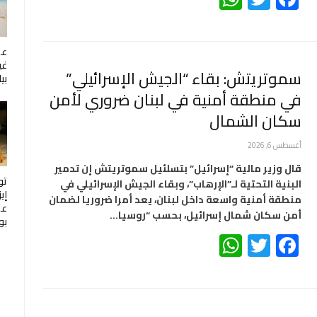
عم
غي
سموتريتش: بقاء “الجيش الإسرائيلي”
بي
في منطقة أمنية في لبنان ضروري لأمن
سكان الشمال
أغسطس 6, 2026
قال وزير مالية “إسرائيل” بتسلئيل سموتريتش إن تدمير
تو
البنية التحتية لـ”الإرهاب”، وبقاء الجيش الإسرائيلي في
إي
منطقة أمنية واسعة داخل لبنان، يعد أمرا ضروريا لضمان
عم
أمن سكان شمال إسرائيل، بحسب “روسيا…
بو
WhatsApp
Twitter
Facebook