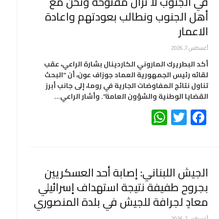
في الجنوب لا تزال مفتوحة ونحن مع
أهل الجنوب ونطالب بعودتهم واعادة
الاعمار
أغسطس 7, 2026
أكد البطريرك الماروني الكاردينال بشارة الراعي، عقب
لقائه رئيس الجمهورية العماد جوزاف عون، أن “البحث
تناول نتائج المفاوضات الجارية في روما، إلى جانب أبرز
القضايا الوطنية والشؤون العامة”. وأشار الراعي…
WhatsApp
Twitter
Facebook
الجيش اللبناني: ‏إصابة أحد العسكريين
بجروح طفيفة نتيجة استهداف إسرائيلي
معادٍ لجرافة للجيش في بلدة المنصوري
أغسطس 7, 2026