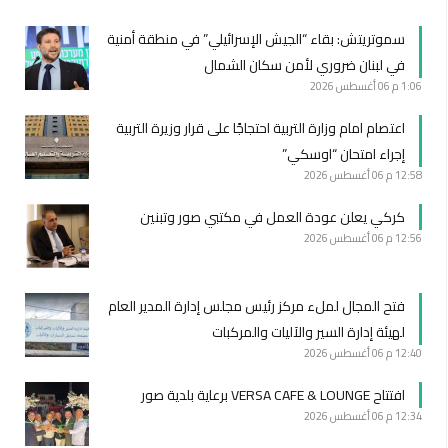
سموتريتش: بقاء “الجيش الإسرائيلي” في منطقة أمنية
في لبنان ضروري لأمن سكان الشمال
1:06 م
06 أغسطس 2026
اعتصام امام وزارة التربية احتجاجًا على قرار وزيرة التربية
إجراء امتحان “اوسكي”
12:58 م
06 أغسطس 2026
كركي يعلن عودة العمل في مكتبي صور وتبنين
12:56 م
06 أغسطس 2026
فتح المجال لملء مركز رئيس مجلس إدارة المدير العام
لهيئة إدارة السير والآليات والمركبات
12:40 م
06 أغسطس 2026
افتتاح VERSA CAFE & LOUNGE برعاية بلدية صور
12:34 م
06 أغسطس 2026