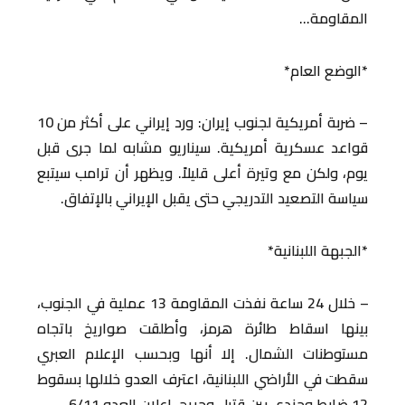
المقاومة…
*الوضع العام*
– ضربة أمريكية لجنوب إيران: ورد إيراني على أكثر من 10
قواعد عسكرية أمريكية. سيناريو مشابه لما جرى قبل
يوم، ولكن مع وتيرة أعلى قليلاً. ويظهر أن ترامب سيتبع
سياسة التصعيد التدريجي حتى يقبل الإيراني بالإتفاق.
*الجبهة اللبنانية*
– خلال 24 ساعة نفذت المقاومة 13 عملية في الجنوب،
بينها اسقاط طائرة هرمز، وأطلقت صواريخ باتجاه
مستوطنات الشمال. إلا أنها وبحسب الإعلام العبري
سقطت في الأراضي اللبنانية، اعترف العدو خلالها بسقوط
12 ضابط وجندي بين قتيل وجريح. إعلان العدو 6/11