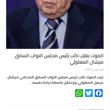
الموت يغيّب نائب رئيس مجلس النواب السابق
ميشال المعلولي
أغسطس 5, 2026
غيّب الموت نائب رئيس مجلس النواب السابق المحامي ميشال
عيسى المعلولي، ويُحتفل بالصلاة لراحة نفسه…
WhatsApp
Twitter
Facebook