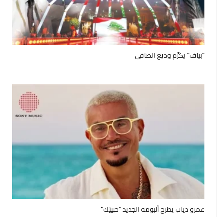
“بياف” يكرّم وديع الصافي
عمرو دياب يطرح ألبومه الجديد “حبيتِك”