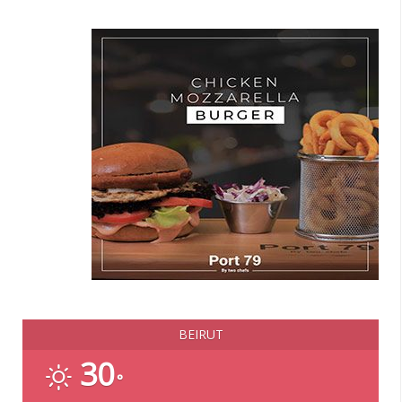
BEIRUT
30
°