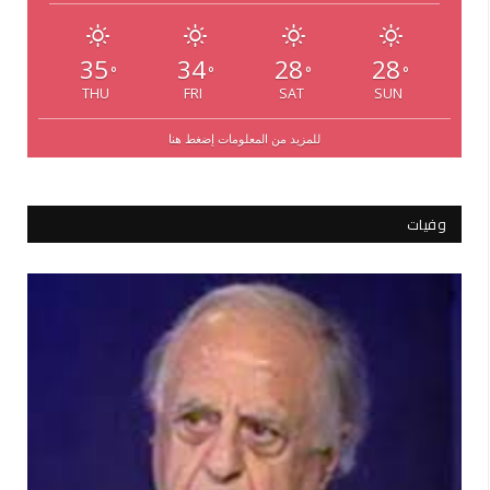
35
34
28
28
°
°
°
°
THU
FRI
SAT
SUN
للمزيد من المعلومات إضغط هنا
وفيات