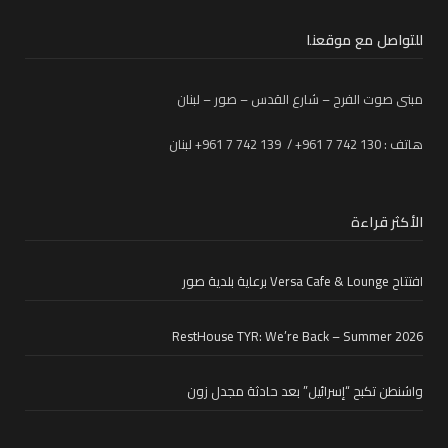
للتواصل مع موقعنا
مبنى صوت الفرح – شارع القدس – صور – لبنان
هاتف : 130 742 7 961+ / 139 742 7 961+ لبنان
الأكثر قراءة
افتتاح Versa Cafe & Lounge برعاية بلدية صور
RestHouse TYR: We’re Back – Summer 2026
واشنطن تكبح “إسرائيل” بعد حادثة مجدل زون