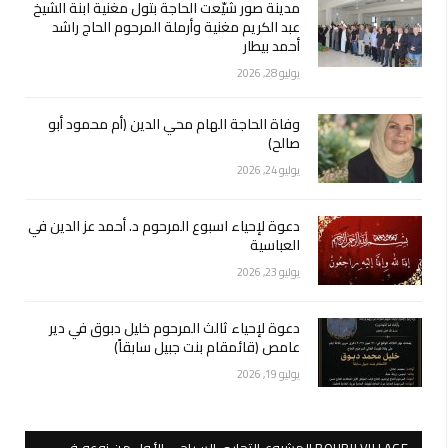
مدينة صور شيّعت الحاجة بتول مغنية ابنة الشيخ
عبد الكريم مغنية وأرملة المرحوم الحاج راشد
أحمد بيطار
يوليو 28, 2026
وفاة الحاجة الهام محي الدين (أم محمود أبو
صالح)
يوليو 24, 2026
دعوة لإحياء اسبوع المرحوم د. أحمد عز الدين في
العباسية
يوليو 23, 2026
دعوة لإحياء ثالث المرحوم خليل دبوق في دير
عامص (قائمقام بنت جبيل سابقاً)
يوليو 19, 2026
BOURJI VILLAGE المشروع التجاري السياحي الأول من نوعه في