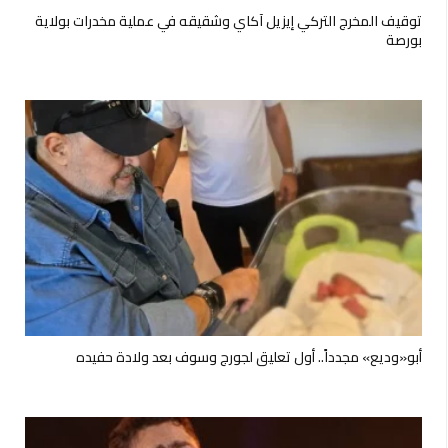
توقيف المخرج التركي إيزيل آكاي وشقيقه في عملية مخدرات بولاية
بورصة
أبو«وديع» مجدداً.. أول تعليق لجورج وسوف بعد ولادة حفيده