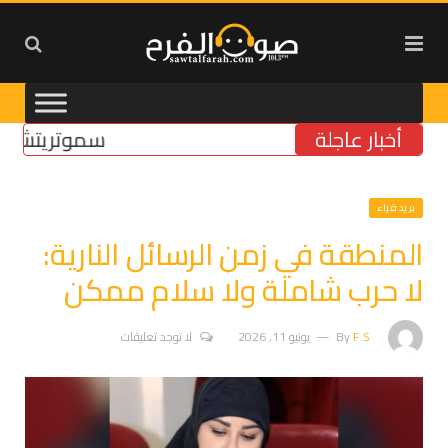
أخبار عاجلة
سموتريتش: بقاء “ا
بريد قراء
المنطقة في زمن الرسائل النارية:
لا حرب شاملة ولا سلام ممكن
F.S
By
يونيو 11, 2026
لا توجد تعليقات