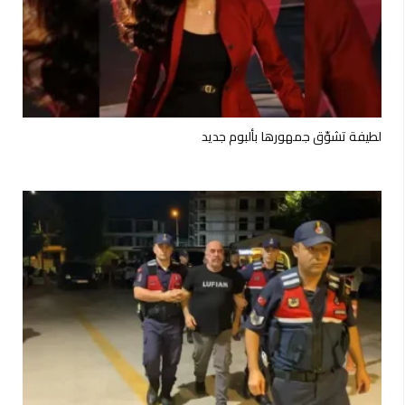
لطيفة تشوّق جمهورها بألبوم جديد