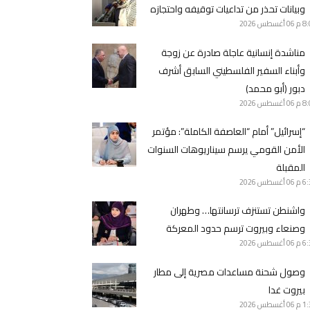
وبيانات تحذر من تداعيات توقيفه واحتجازه
8 م
06 أغسطس 2026
مناشدة إنسانية عاجلة صادرة عن زوجة
وأبناء السفير الفلسطيني السابق أشرف
دبور (أبو محمد)
8 م
06 أغسطس 2026
“إسرائيل” أمام “العاصفة الكاملة”: مؤتمر
الأمن القومي يرسم سيناريوهات السنوات
المقبلة
6 م
06 أغسطس 2026
واشنطن تستنزف ترسانتها… وطهران
وصنعاء وبيروت ترسم حدود المعركة
6 م
06 أغسطس 2026
وصول شحنة مساعدات مصرية إلى مطار
بيروت غدا
1 م
06 أغسطس 2026