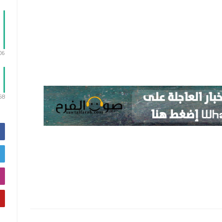
:06
:58