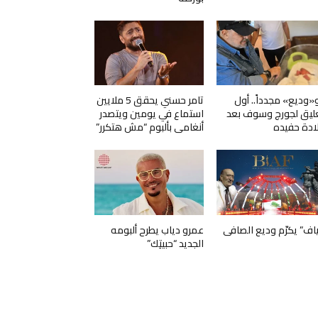
و«وديع» مجدداً.. أول
تامر حسني يحقق 5 ملايين
ليق لجورج وسوف بعد
استماع في يومين ويتصدر
ادة حفيده
أنغامي بألبوم “مش هتكرر”
ياف” يكرّم وديع الصافي
عمرو دياب يطرح ألبومه
الجديد “حبيتِك”