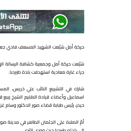
حركة أمل شيّعت الشهيد المسعف فادي جعف
شيّعت حركة أمل وجمعية كشافة الرسالة ال
جراء غارة معادية استهدفت بلدة طيردبا.
شارك في التشييع النائب علي خريس، الم
اسماعيل وأعضاء قيادة الاقليم الشيخ ربيع 
حيدر، رئيس طبابة قضاء صور الدكتور وسام غزا
أمّ الصلاة على الجثمان الطاهر في مدينة صو
الى بلدته طيردبا حيث ووري الثرى.