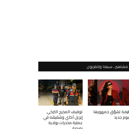
مشاهير.. سينما وتلفزيون
يفة تشوّق جمهورها
توقيف المخرج التركي
لبوم جديد
إيزيل آكاي وشقيقه في
عملية مخدرات بولاية
بورصة