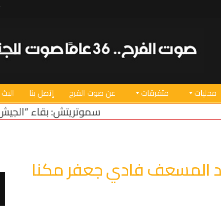
محليات
متفرقات
عن صوت الفرح
إتصل بنا
البث 
سموتريتش: بقاء “الجيش الإسرائيلي” في منطقة 
د المسعف فادي جعفر مكنا