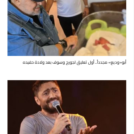
أبو«وديع» مجدداً.. أول تعليق لجورج وسوف بعد ولادة حفيده