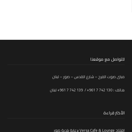
للتواصل مع موقعنا
مبنى صوت الفرح – شارع القدس – صور – لبنان
هاتف : 130 742 7 961+ / 139 742 7 961+ لبنان
الأكثر قراءة
افتتاح Versa Cafe & Lounge برعاية بلدية صور