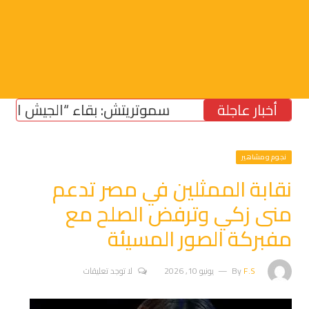
أخبار عاجلة
سموتريتش: بقاء “الجيش الإسرائيلي
نجوم ومشاهير
نقابة الممثلين في مصر تدعم
منى زكي وترفض الصلح مع
مفبركة الصور المسيئة
F.S
By
يونيو 10, 2026
لا توجد تعليقات