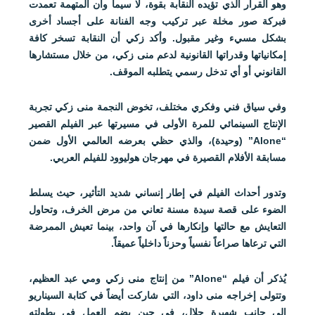
وهو القرار الذي تؤيده النقابة بقوة، لا سيما وأن المتهمة تعمدت
فبركة صور مخلة عبر تركيب وجه الفنانة على أجساد أخرى
بشكل مسيء وغير مقبول. وأكد زكي أن النقابة تسخر كافة
إمكانياتها وقدراتها القانونية لدعم منى زكي، من خلال مستشارها
القانوني أو أي تدخل رسمي يتطلبه الموقف.
وفي سياق فني وفكري مختلف، تخوض النجمة منى زكي تجربة
الإنتاج السينمائي للمرة الأولى في مسيرتها عبر الفيلم القصير
“Alone” (وحيدة)، والذي حظي بعرضه العالمي الأول ضمن
مسابقة الأفلام القصيرة في مهرجان هوليوود للفيلم العربي.
وتدور أحداث الفيلم في إطار إنساني شديد التأثير، حيث يسلط
الضوء على قصة سيدة مسنة تعاني من مرض الخرف، وتحاول
التعايش مع حالتها وإنكارها في آن واحد، بينما تعيش الممرضة
التي ترعاها صراعاً نفسياً وحزناً داخلياً عميقاً.
يُذكر أن فيلم “Alone” من إنتاج منى زكي ومي عبد العظيم،
وتتولى إخراجه منى داود، التي شاركت أيضاً في كتابة السيناريو
إلى جانب شهيرة جلال، في حين يضم العمل في بطولته