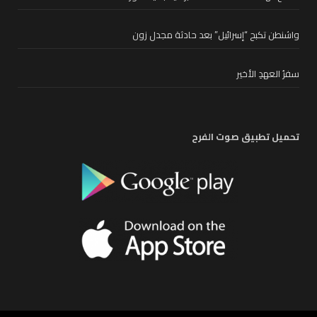
واشنطن تكبح “إسرائيل” بعد حادثة مجدل زون
سفرُ العهدِ الأخير
تحميل تطبيق صوت الفرح