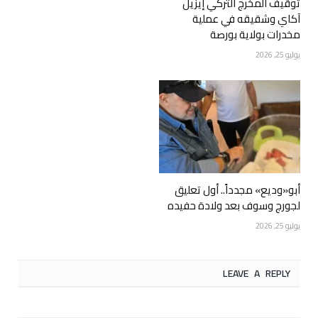
توقيف المخرج التركي إيزيل
آكاي وشقيقه في عملية
مخدرات بولاية بورصة
يوليو 25, 2026
أبو«وديع» مجدداً.. أول تعليق
لجورج وسوف بعد ولادة حفيده
يوليو 25, 2026
LEAVE A REPLY