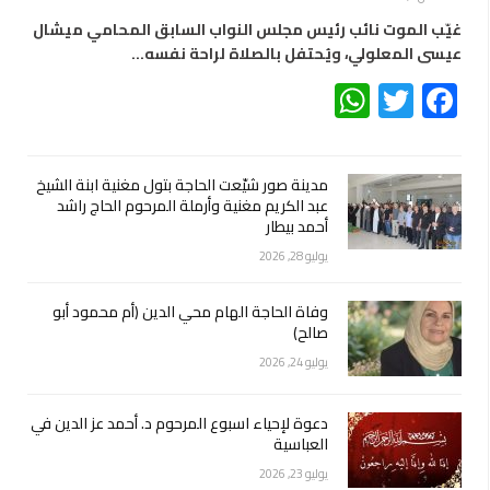
غيّب الموت نائب رئيس مجلس النواب السابق المحامي ميشال
عيسى المعلولي، ويُحتفل بالصلاة لراحة نفسه…
WhatsApp
Twitter
Facebook
مدينة صور شيّعت الحاجة بتول مغنية ابنة الشيخ
عبد الكريم مغنية وأرملة المرحوم الحاج راشد
أحمد بيطار
يوليو 28, 2026
وفاة الحاجة الهام محي الدين (أم محمود أبو
صالح)
يوليو 24, 2026
دعوة لإحياء اسبوع المرحوم د. أحمد عز الدين في
العباسية
يوليو 23, 2026