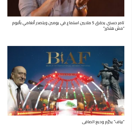
تامر حسني يحقق 5 ملايين استماع في يومين ويتصدر أنغامي بألبوم
“مش هتكرر”
“بياف” يكرّم وديع الصافي