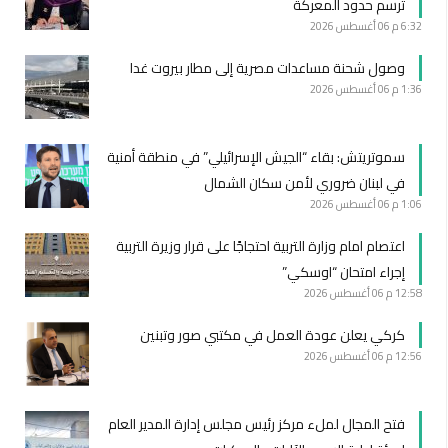
ترسم حدود المعركة
6:32 م
06 أغسطس 2026
وصول شحنة مساعدات مصرية إلى مطار بيروت غدا
1:36 م
06 أغسطس 2026
سموتريتش: بقاء “الجيش الإسرائيلي” في منطقة أمنية
في لبنان ضروري لأمن سكان الشمال
1:06 م
06 أغسطس 2026
اعتصام امام وزارة التربية احتجاجًا على قرار وزيرة التربية
إجراء امتحان “اوسكي”
12:58 م
06 أغسطس 2026
كركي يعلن عودة العمل في مكتبي صور وتبنين
12:56 م
06 أغسطس 2026
فتح المجال لملء مركز رئيس مجلس إدارة المدير العام