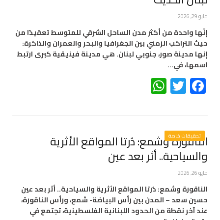
مايو 29, 2026
إنّها واحدة من أكثر مدن الساحل الشرقي للمتوسط تعقيدًا من
حيث التراكب الزمني بين الجغرافيا والبحر والعمران والذاكرة:
إنها مدينة صور، جنوبي لبنان. هي مدينة فينيقية كبرى ارتبط
اسمها، في…
WhatsApp
Twitter
Facebook
تحقيقات خاصة
الناقورة وشمع: دُرتا المواقع الأثرية
والسياحية.. أثر بعد عين
مايو 26, 2026
الناقورة وشمع: دُرتا المواقع الأثرية والسياحية.. أثر بعد عين
حسين سعد – المدن بين رأس البياضة- شمع، ورأس الناقورة،
عند آخر نقطة من الحدود اللبنانية الفلسطينية، تجتمع في