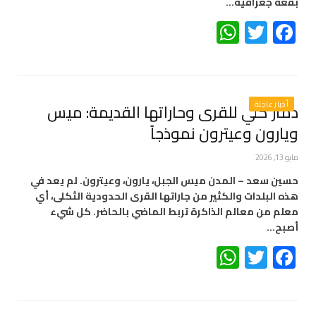
بقعة جغرافية…
WhatsApp
Twitter
Facebook
أخبار عاجلة
دمار كلي للقرى وحاراتها القديمة: ميس
ويارون وعيترون نموذجاً
مايو 13, 2026
حسين سعد – المدن ميس الجبل، يارون، وعيترون. لم يعد في
هذه البلدات والكثير من جاراتها القرى الحدودية الثكلى، أي
معلم من معالم الذاكرة تربط الماضي بالحاضر. كل شيء
أصبح…
WhatsApp
Twitter
Facebook