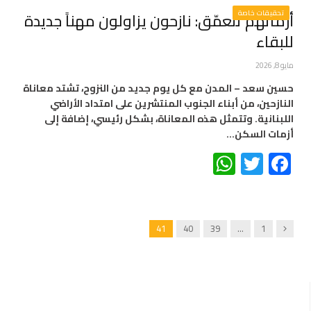
تحقيقات خاصة
أزماتهم تتعمّق: نازحون يزاولون مهناً جديدة
للبقاء
مايو 8, 2026
حسين سعد – المدن مع كل يوم جديد من النزوح، تشتد معاناة
النازحين، من أبناء الجنوب المنتشرين على امتداد الأراضي
اللبنانية. وتتمثل هذه المعاناة، بشكل رئيسي، إضافة إلى
أزمات السكن…
WhatsApp
Twitter
Facebook
Previous
41
40
39
…
1