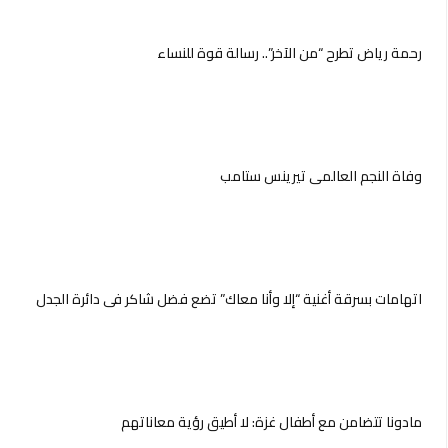
رحمة رياض تطرح “من الآخر”.. رسالة قوة للنساء
وفاة النجم العالمي تيرينس ستامب
اتهامات بسرقة أغنية “إلا وأنا معاك” تضع فضل شاكر في دائرة الجدل
مادونا تتضامن مع أطفال غزة: لا أطيق رؤية معاناتهم