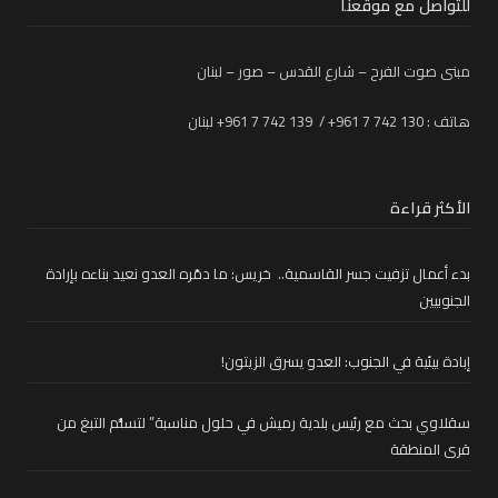
للتواصل مع موقعنا
مبنى صوت الفرح – شارع القدس – صور – لبنان
هاتف : 130 742 7 961+ / 139 742 7 961+ لبنان
الأكثر قراءة
بدء أعمال تزفيت جسر القاسمية.. خريس: ما دمّره العدو نعيد بناءه بإرادة
الجنوبيين
إبادة بيئية في الجنوب: العدو يسرق الزيتون!
سقلاوي بحث مع رئيس بلدية رميش في حلول مناسبة” لتسلُّم التبغ من
قرى المنطقة