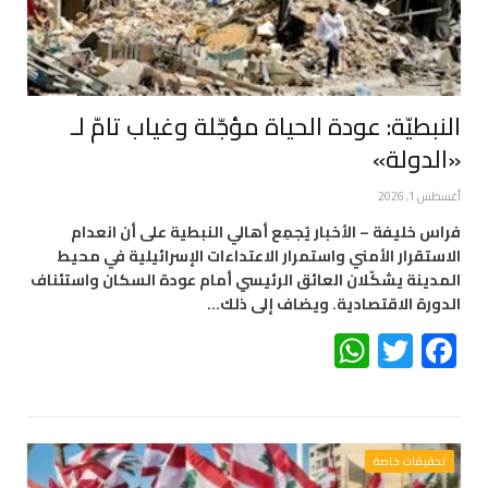
النبطيّة: عودة الحياة مؤجّلة وغياب تامّ لـ
«الدولة»
أغسطس 1, 2026
فراس خليفة – الأخبار يُجمِع أهالي النبطية على أن انعدام
الاستقرار الأمني واستمرار الاعتداءات الإسرائيلية في محيط
المدينة يشكّلان العائق الرئيسي أمام عودة السكان واستئناف
الدورة الاقتصادية. ويضاف إلى ذلك…
WhatsApp
Twitter
Facebook
تحقيقات خاصة