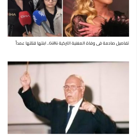
تفاصيل صادمة في وفاة المغنية التركية Güllü.. ابنتها قتلتها عمداً