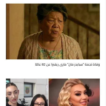
وفاة نجمة “سبايدر مان” ماري ريفيرا عن 82 عامًا