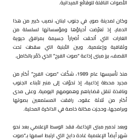
الأصوات الناقلة للوقائع الميدانية.
وكان لمدينة صور، في جنوب لبنان، نصيب كبير من هذا
الدمار، إذ تعرّضت أحياؤها ومؤسساتها لسلسلة من
الغارات التي ألحقت أضراراً جسيمة بمرافق حيوية
وثقافية وإعلامية. وبين الأبنية التي سقطت تحت
القصف، برز مبنى إذاعة “صوت الفرح” الذي دُمّر بالكامل.
منذ تأسيسها عام 1989، شكّلت “صوت الفرح” أكثر من
مجرد محطة إذاعية، إذ تحوّلت إلى منبر لأبناء الجنوب
ونافذة تنقل قضاياهم وهمومهم اليومية. وعلى مدى
أكثر من ثلاثة عقود، رافقت المستمعين بصوتها
وبرامجها، وحجزت مكانة خاصة في الذاكرة المحلية.
وبعد تدمير مبنى الإذاعة، فقد الوسط الإعلامي بعد نحو
شهر أيضاً الإعلامية غادة دايخ التي ارتبط اسمها بـ”صوت