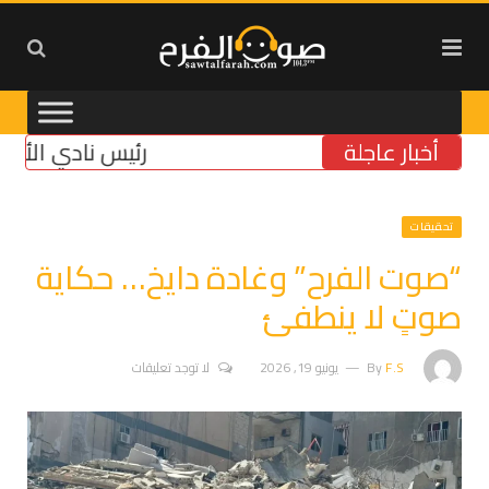
أخبار عاجلة
رئيس نادي الأنصار النائب
تحقيقات
“صوت الفرح” وغادة دايخ… حكاية
صوتٍ لا ينطفئ
F.S
By
يونيو 19, 2026
لا توجد تعليقات