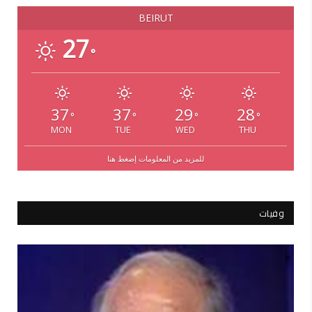
BEIRUT
27
°
37
37
29
28
°
°
°
°
MON
TUE
WED
THU
للمزيد من المعلومات إضغط هنا
وفيات