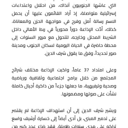
التي عاشها الجنوبيون آنذاك، من احتلال واعتداءات
إسرائيلية متواصلة، إذ أراد القائمون عليها أن يحمل
الاسم رسالة أمل وفرح في مواجهة الحزن والمعاناة.
كذلك، أدّت الإذاعة دوراً محورياً في ربط الأهالي داخل
الشريط المحتل وخارجه، لتتحول مع مرور السنوات إلى
محطة حاضرة في الحياة اليومية لسكان الجنوب ومدينة
صور تحديداً، وفق ما يقول شرف الدين.
وعلى امتداد 37 عاماً، واكبت الإذاعة مختلف شرائح
المجتمع من خلال برامج اجتماعية وثقافية ورياضية
وصحية وترفيهية، ما جعلها جزءاً من ذاكرة أجيال كاملة
نشأت على صوتها ومضمونها.
ويشير شرف الدين إلى أن استهداف الإذاعة لم يقتصر
على تدمير المبنى، بل أدى أيضاً إلى خسارة أرشيف واسع
تراكم على مدى سنوات طويلة. فقد ضاع عدد كبير من