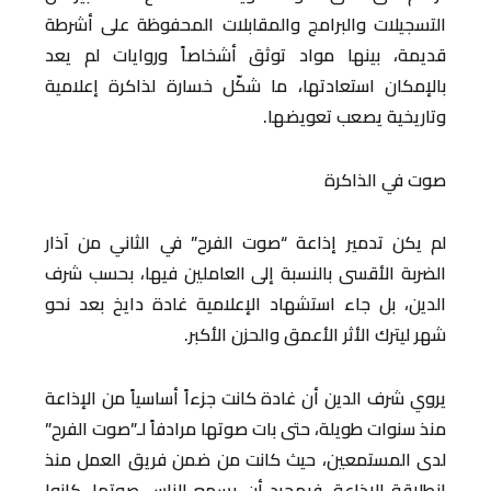
التسجيلات والبرامج والمقابلات المحفوظة على أشرطة
قديمة، بينها مواد توثق أشخاصاً وروايات لم يعد
بالإمكان استعادتها، ما شكّل خسارة لذاكرة إعلامية
وتاريخية يصعب تعويضها.
صوت في الذاكرة
لم يكن تدمير إذاعة “صوت الفرح” في الثاني من آذار
الضربة الأقسى بالنسبة إلى العاملين فيها، بحسب شرف
الدين، بل جاء استشهاد الإعلامية غادة دايخ بعد نحو
شهر ليترك الأثر الأعمق والحزن الأكبر.
يروي شرف الدين أن غادة كانت جزءاً أساسياً من الإذاعة
منذ سنوات طويلة، حتى بات صوتها مرادفاً لـ”صوت الفرح”
لدى المستمعين، حيث كانت من ضمن فريق العمل منذ
انطلاقة الإذاعة. فبمجرد أن يسمع الناس صوتها، كانوا