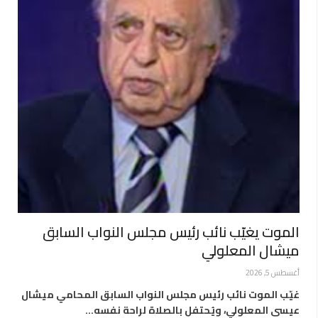
الموت يغيّب نائب رئيس مجلس النواب السابق
ميشال المعلولي
أغسطس 5, 2026
غيّب الموت نائب رئيس مجلس النواب السابق المحامي ميشال
عيسى المعلولي، ويُحتفل بالصلاة لراحة نفسه…