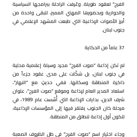
الفرح” لعقود طويلة. وعُرفت الراحلة ببرامجها السياسية
والحوارية وبحضورها المهني المميز، لتبقى واحدة من
أبرز الأصوات الإذاعية التي طبعت المشهد الإعلامي في
جنوب لبنان.
37 عاماً من الحكاية
لم تكن إذاعة “صوت الفرح” مجرد وسيلة إعلامية محلية
في جنوب لبنان، بل شكّلت على مدى عقود جزءاً من
ذاكرة المنطقة وسكانها. ففي حديثٍ مع “النهار”،
استعاد المدير العام لإذاعة وموقع “صوت الفرح”، علوان
شرف الدين، بدايات الإذاعة التي أُسّست عام 1989، في
مرحلة كان الجنوب يفتقر فيها إلى المؤسسات الإذاعية،
لتكون أول إذاعة تنطلق من المنطقة.
وجاء اختيار اسم “صوت الفرح” في ظل الظروف الصعبة