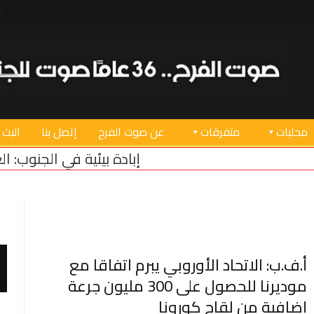
محليات
متفرقات
عن صوت الفرح
إتصل بنا
البث 
إبادة بيئية في الجنوب: العدو يسرق الزي
أ.ف.ب: الاتحاد الأوروبي يبرم اتفاقا مع
موديرنا للحصول على 300 مليون جرعة
إضافية من لقاح كورونا