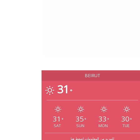
BEIRUT
31
°
31
35
33
30
°
°
°
°
SAT
SUN
MON
TUE
للمزيد من المعلومات إضغط هنا