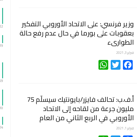
وزير فرنسي: على الاتحاد الأوروبي التفكير
:22
بعقوبات على بورما في حال عدم رفع حالة
الطوارىء
:19
فبراير 3, 2021
WhatsApp
Twitter
Facebook
:59
أ.ف.ب: تحالف فايزر/بايونتيك سيسلّم 75
مليون جرعة من لقاحه إلى الاتحاد
:10
الأوروبي في الربع الثاني من العام
:04
فبراير 1, 2021