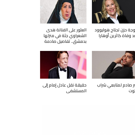
جة حزن تجتاح هوليوود
العثور على الفنانة هدى
د وفاة كاثرين أوهارا
الشعراوي جثة في منزلها
بدمشق.. تفاصيل صادمة
ر صادم لمتابعي شراب
حقيقة نقل عادل إمام إلى
توت
المستشفى