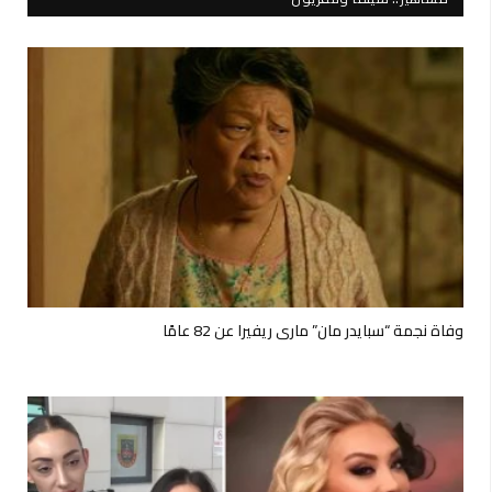
وفاة نجمة “سبايدر مان” ماري ريفيرا عن 82 عامًا