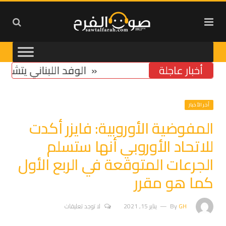
أخبار عاجلة
تخوّف من استمرار تشدّد ومماطلة «اسرائيل»
الوفد اللبناني يتشدد في
أخر الأخبار
المفوضية الأوروبية: فايزر أكدت
للاتحاد الأوروبي أنها ستسلم
الجرعات المتوقعة في الربع الأول
كما هو مقرر
GH
By
يناير 15, 2021
لا توجد تعليقات