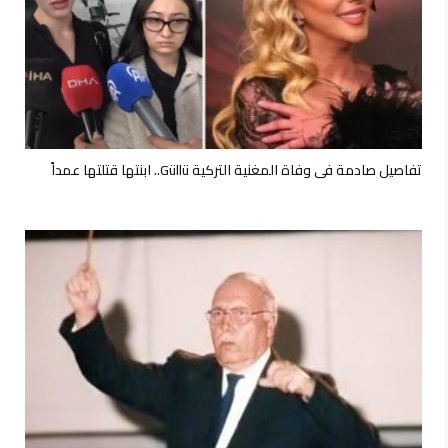
تفاصيل صادمة في وفاة المغنية التركية Güllü.. ابنتها قتلتها عمداً