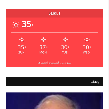
BEIRUT
35
°
35
37
30
30
°
°
°
°
SUN
MON
TUE
WED
للمزيد من المعلومات إضغط هنا
وفيات