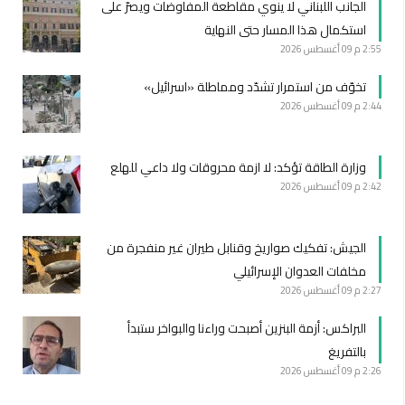
الجانب اللبناني لا ينوي مقاطعة المفاوضات ويصرّ على
استكمال هذا المسار حتى النهاية
2:55 م
09 أغسطس 2026
تخوّف من استمرار تشدّد ومماطلة «اسرائيل»
2:44 م
09 أغسطس 2026
وزارة الطاقة تؤكد: لا ازمة محروقات ولا داعي للهلع
2:42 م
09 أغسطس 2026
الجيش: تفكيك صواريخ وقنابل طيران غير منفجرة من
مخلفات العدوان الإسرائيلي
2:27 م
09 أغسطس 2026
البراكس: أزمة البنزين أصبحت وراءنا والبواخر ستبدأ
بالتفريغ
2:26 م
09 أغسطس 2026