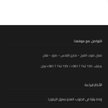
للتواصل مع موقعنا
مبنى صوت الفرح – شارع القدس – صور – لبنان
هاتف : 130 742 7 961+ / 139 742 7 961+ لبنان
الأكثر قراءة
إبادة بيئية في الجنوب: العدو يسرق الزيتون!