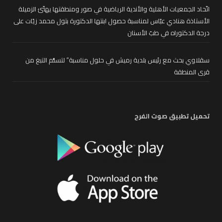
اتّحاد الجمعيات الأهلية والأندية الرياضية في صور ومنطقتها يهنّئ الزميلة
الأستاذة هنادي عبّاس لمناسبة حصول ابنتها الدكتورة بتول محمد زيّات على
درجة الدكتوراه في طبّ الأسنان
سقلاوي بحث مع رئيس بلدية رميش في حلول مناسبة” لتسلُّم التبغ من
قرى المنطقة
تحميل تطبيق صوت الفرح