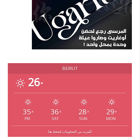
BEIRUT
26
°
35
36
28
29
°
°
°
°
FRI
SAT
SUN
MON
للمزيد من المعلومات إضغط هنا