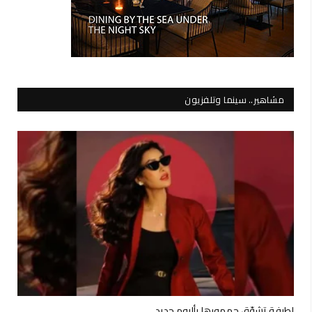
مشاهير.. سينما وتلفزيون
لطيفة تشوّق جمهورها بألبوم جديد