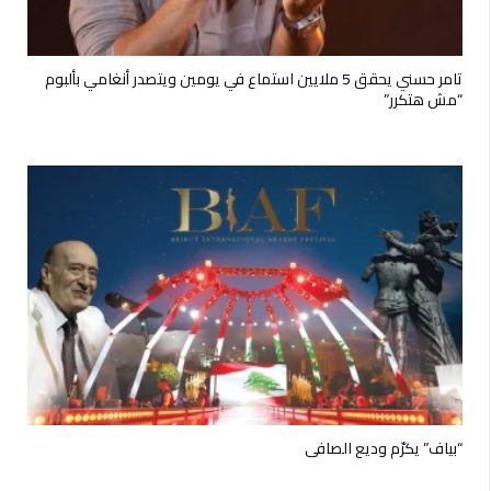
تامر حسني يحقق 5 ملايين استماع في يومين ويتصدر أنغامي بألبوم
“مش هتكرر”
“بياف” يكرّم وديع الصافي