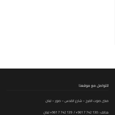
للتواصل مع موقعنا
مبنى صوت الفرح – شارع القدس – صور – لبنان
هاتف : 130 742 7 961+ / 139 742 7 961+ لبنان