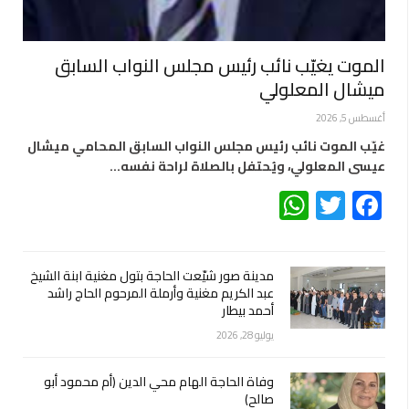
الموت يغيّب نائب رئيس مجلس النواب السابق
ميشال المعلولي
أغسطس 5, 2026
غيّب الموت نائب رئيس مجلس النواب السابق المحامي ميشال
عيسى المعلولي، ويُحتفل بالصلاة لراحة نفسه…
WhatsApp
Twitter
Facebook
مدينة صور شيّعت الحاجة بتول مغنية ابنة الشيخ
عبد الكريم مغنية وأرملة المرحوم الحاج راشد
أحمد بيطار
يوليو 28, 2026
وفاة الحاجة الهام محي الدين (أم محمود أبو
صالح)