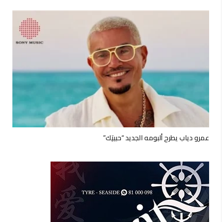
عمرو دياب يطرح ألبومه الجديد “حبيتِك”