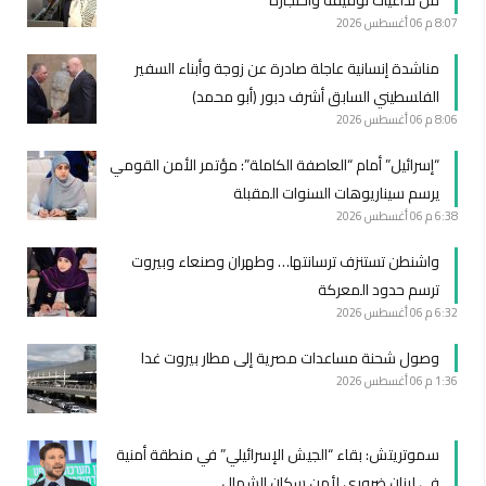
من تداعيات توقيفه واحتجازه
8:07 م
06 أغسطس 2026
مناشدة إنسانية عاجلة صادرة عن زوجة وأبناء السفير
الفلسطيني السابق أشرف دبور (أبو محمد)
8:06 م
06 أغسطس 2026
“إسرائيل” أمام “العاصفة الكاملة”: مؤتمر الأمن القومي
يرسم سيناريوهات السنوات المقبلة
6:38 م
06 أغسطس 2026
واشنطن تستنزف ترسانتها… وطهران وصنعاء وبيروت
ترسم حدود المعركة
6:32 م
06 أغسطس 2026
وصول شحنة مساعدات مصرية إلى مطار بيروت غدا
1:36 م
06 أغسطس 2026
سموتريتش: بقاء “الجيش الإسرائيلي” في منطقة أمنية
في لبنان ضروري لأمن سكان الشمال