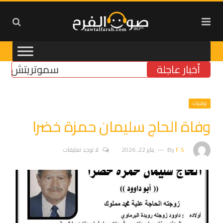
أخبار عاجلة
سموتريتش: بقاء “ال
وفيات
وفاة الحاج سليمان حمزة خضرا
F.S
By
يناير 22, 2026
لا توجد تعليقات