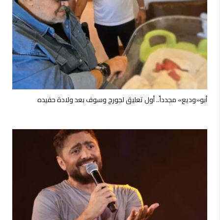
أبو«وديع» مجدداً.. أول تعليق لجورج وسوف بعد ولادة حفيده