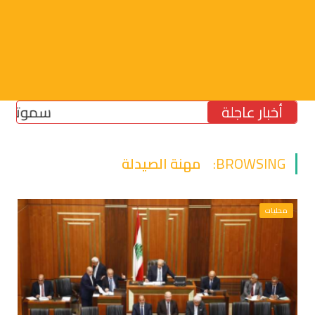
أخبار عاجلة
سموتريتش: بق
BROWSING:
مهنة الصيدلة
محليات