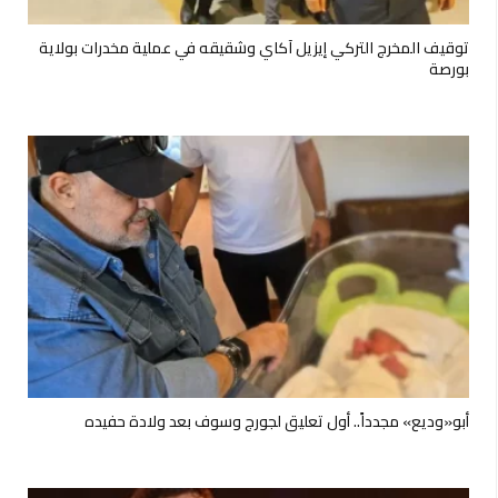
توقيف المخرج التركي إيزيل آكاي وشقيقه في عملية مخدرات بولاية
بورصة
أبو«وديع» مجدداً.. أول تعليق لجورج وسوف بعد ولادة حفيده