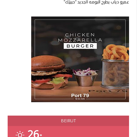
عمرو دياب يطرح ألبومه الجديد “حبيتِك”
BEIRUT
26
°