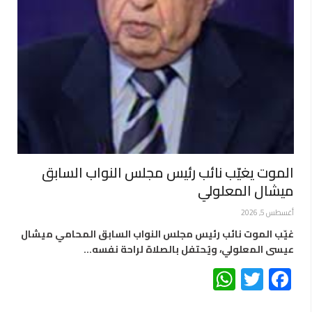
الموت يغيّب نائب رئيس مجلس النواب السابق
ميشال المعلولي
أغسطس 5, 2026
غيّب الموت نائب رئيس مجلس النواب السابق المحامي ميشال
عيسى المعلولي، ويُحتفل بالصلاة لراحة نفسه…
WhatsApp
Twitter
Facebook