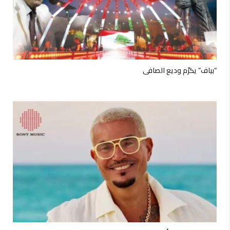
“بياف” يكرّم وديع الصافي