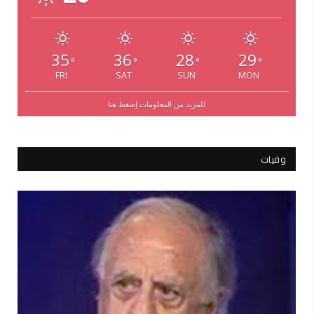
35
36
28
29
°
°
°
°
FRI
SAT
SUN
MON
للمزيد من المعلومات إضغط هنا
وفيات