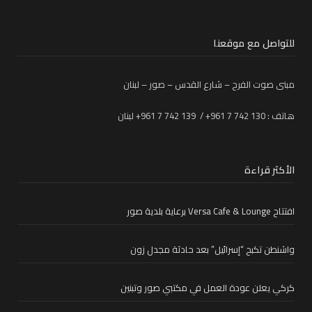
للتواصل مع موقعنا
مبنى صوت الفرح – شارع القدس – صور – لبنان
هاتف : 130 742 7 961+ / 139 742 7 961+ لبنان
الأكثر قراءة
افتتاح Versa Cafe & Lounge برعاية بلدية صور
واشنطن تكبح “إسرائيل” بعد حادثة مجدل زون
كركي يعلن عودة العمل في مكتبي صور وتبنين