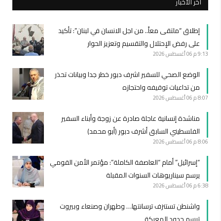
أخر الأخبار
إطلاق “ملتقى معاً.. من اجل الانسان في لبنان”: تأكيد
على رفض الإحتلال والتقسيم وتعزيز الحوار
9:13 م
06 أغسطس 2026
الوضع الصحي للسفير اشرف دبور خطر جدا وبيانات تحذر
من تداعيات توقيفه واحتجازه
8:07 م
06 أغسطس 2026
مناشدة إنسانية عاجلة صادرة عن زوجة وأبناء السفير
الفلسطيني السابق أشرف دبور (أبو محمد)
8:06 م
06 أغسطس 2026
“إسرائيل” أمام “العاصفة الكاملة”: مؤتمر الأمن القومي
يرسم سيناريوهات السنوات المقبلة
6:38 م
06 أغسطس 2026
واشنطن تستنزف ترسانتها… وطهران وصنعاء وبيروت
ترسم حدود المعركة