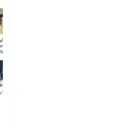
أب
تع
ول
“ب