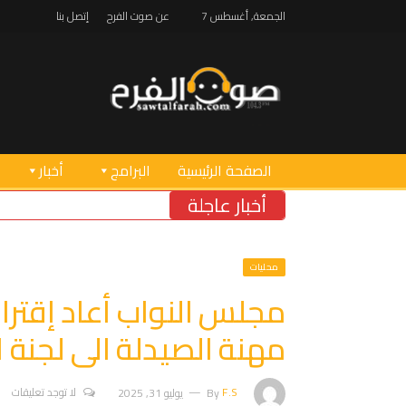
الجمعة, أغسطس 7
عن صوت الفرح
إتصل بنا
الصفحة الرئيسية
البرامج
أخبار
أخبار عاجلة
محليات
مجلس النواب أعاد إقتراح
مهنة الصيدلة الى لجنة ا
F.S
By
يوليو 31, 2025
لا توجد تعليقات