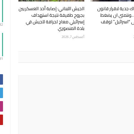
 جدية لاقرار قانون
الجيش اللبناني: ‏إصابة أحد العسكريين
…ونتمنى ان يضغط
بجروح طفيفة نتيجة استهداف
ى “اسرائيل” لوقف
إسرائيلي معادٍ لجرافة للجيش في
:32
بلدة المنصوري
أغسطس 7, 2026
:31