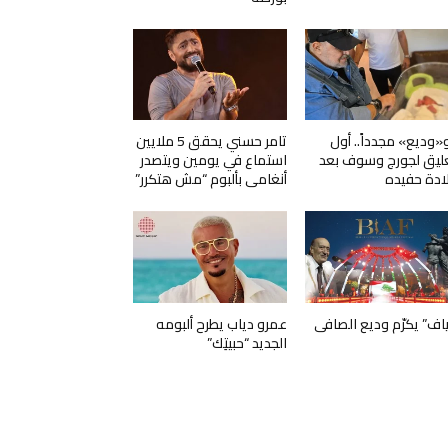
و«وديع» مجدداً.. أول
تامر حسني يحقق 5 ملايين
ليق لجورج وسوف بعد
استماع في يومين ويتصدر
ادة حفيده
أنغامي بألبوم “مش هتكرر”
ياف” يكرّم وديع الصافي
عمرو دياب يطرح ألبومه
الجديد “حبيتِك”