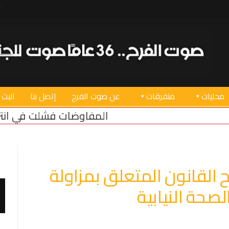
محليات
متفرقات
عن صوت الفرح
إتصل بنا
البث 
المفاوضات فشلت في انتزاع أي مكسب للبنان
3 مسارات تفاوضية في روما… وملف الأسرى يتصدر المباحثات
 القانون المتعلق بمزاولة
لصحة النيابية