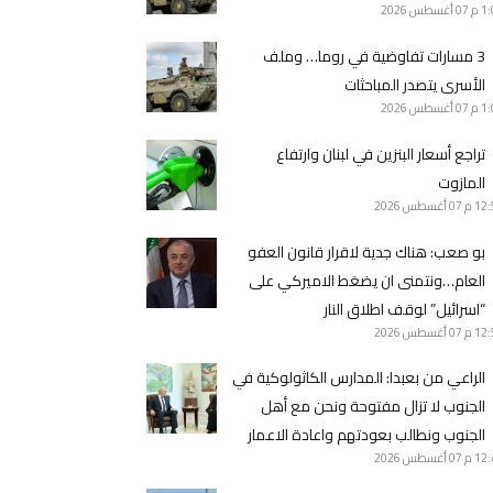
1 م
07 أغسطس 2026
3 مسارات تفاوضية في روما… وملف
الأسرى يتصدر المباحثات
1 م
07 أغسطس 2026
تراجع أسعار البنزين في لبنان وارتفاع
المازوت
12 م
07 أغسطس 2026
بو صعب: هناك جدية لاقرار قانون العفو
العام…ونتمنى ان يضغط الاميركي على
“اسرائيل” لوقف اطلاق النار
12 م
07 أغسطس 2026
الراعي من بعبدا: المدارس الكاثولوكية في
الجنوب لا تزال مفتوحة ونحن مع أهل
الجنوب ونطالب بعودتهم واعادة الاعمار
12 م
07 أغسطس 2026