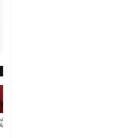
لط
بأ