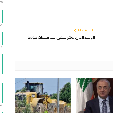
:08
:04
NEXT ARTICLE
الوسط الفني يودّع لطفي لبيب بكلمات مؤثرة
:56
:53
:46