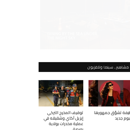
مشاهير.. سينما وتلفزيون
يفة تشوّق جمهورها
توقيف المخرج التركي
لبوم جديد
إيزيل آكاي وشقيقه في
عملية مخدرات بولاية
بورصة