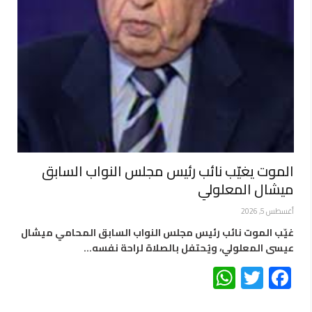
الموت يغيّب نائب رئيس مجلس النواب السابق
ميشال المعلولي
أغسطس 5, 2026
غيّب الموت نائب رئيس مجلس النواب السابق المحامي ميشال
عيسى المعلولي، ويُحتفل بالصلاة لراحة نفسه…
WhatsApp
Twitter
Facebook