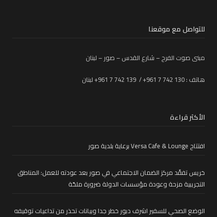
للتواصل مع موقعنا
مبنى صوت الفرح – شارع القدس – صور – لبنان
هاتف : 130 742 7 961+ / 139 742 7 961+ لبنان
الأكثر قراءة
افتتاح Versa Cafe & Lounge برعاية بلدية صور
خريس تفقّد مركز الضمان الاجتماعي في صور بعد عودته للعمل: المناطق
التجريبية مزحة وعودة مؤسسات الدولة ضرورة ملحّة
الوضع الصحي للسفير اشرف دبور خطر جدا وبيانات تحذر من تداعيات توقيفه