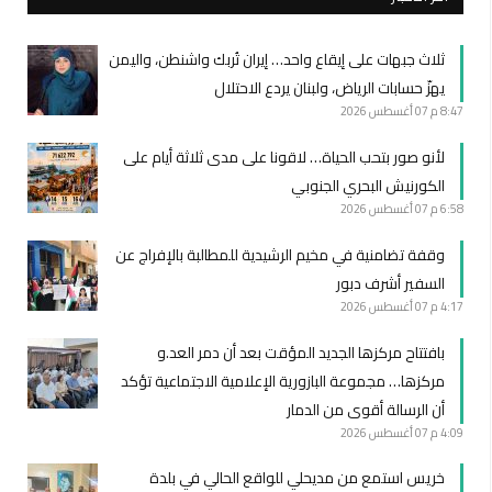
ثلاث جبهات على إيقاع واحد… إيران تُربك واشنطن، واليمن
يهزّ حسابات الرياض، ولبنان يردع الاحتلال
8:47 م
07 أغسطس 2026
لأنو صور بتحب الحياة… لاقونا على مدى ثلاثة أيام على
الكورنيش البحري الجنوبي
6:58 م
07 أغسطس 2026
وقفة تضامنية في مخيم الرشيدية للمطالبة بالإفراج عن
السفير أشرف دبور
4:17 م
07 أغسطس 2026
بافتتاح مركزها الجديد المؤقت بعد أن دمر العد.و
مركزها… مجموعة البازورية الإعلامية الاجتماعية تؤكد
أن الرسالة أقوى من الدمار
4:09 م
07 أغسطس 2026
خريس استمع من مديحلي للواقع الحالي في بلدة