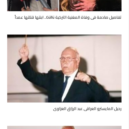
تفاصيل صادمة في وفاة المغنية التركية Güllü.. ابنتها قتلتها عمداً
رحيل المايسترو العراقي عبد الرزاق العزاوي