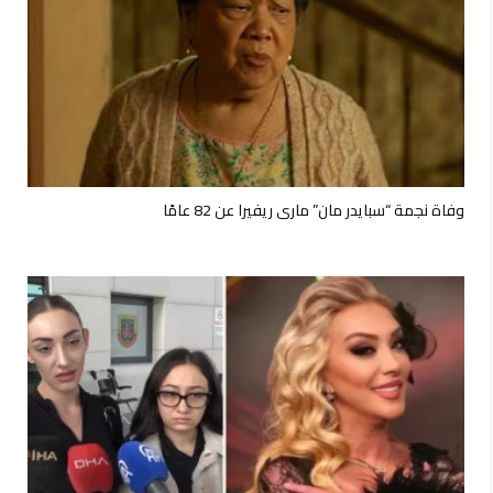
وفاة نجمة “سبايدر مان” ماري ريفيرا عن 82 عامًا