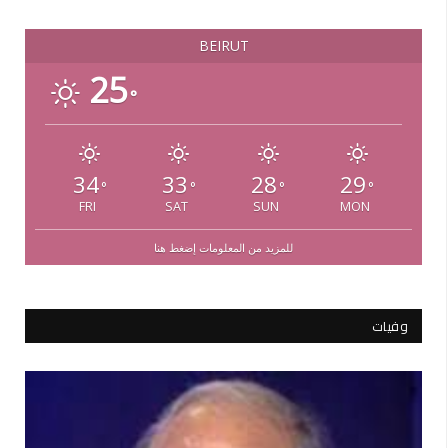
BEIRUT
25
°
34
33
28
29
°
°
°
°
FRI
SAT
SUN
MON
للمزيد من المعلومات إضغط هنا
وفيات