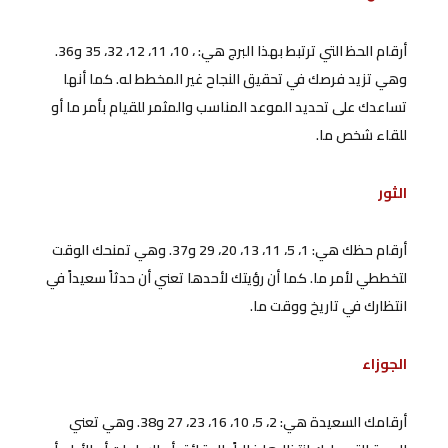
أرقام الحظ التي ترتبط بهذا البرج هي: ، 10، 11، 12، 32، 35 و36.
وهي تزيد فرصك في تحقيق النجاح غير المخطط له. كما أنها
تساعدك على تحديد الموعد المناسب والمثمر للقيام بأمر ما أو
للقاء شخص ما.
الثور
أرقام حظك هي: 1، 5، 11، 13، 20، 29 و37. وهي تمنحك الوقت
لتخططي لأمر ما. كما أن رؤيتك لأحدها تعني أن حدثاً سعيداً في
انتظارك في تاريخ ووقت ما.
الجوزاء
أرقامك السعيدة هي: 2، 5، 10، 16، 23، 27 و38. وهي تعني