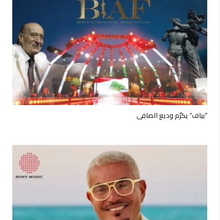
“بياف” يكرّم وديع الصافي