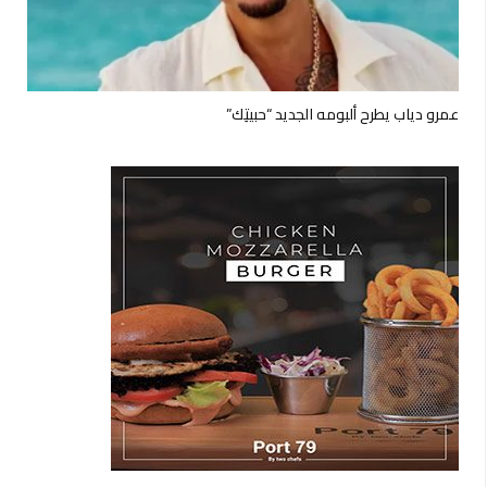
عمرو دياب يطرح ألبومه الجديد “حبيتِك”