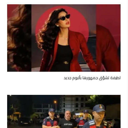
لطيفة تشوّق جمهورها بألبوم جديد