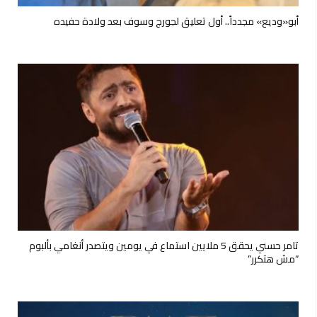
أبو«وديع» مجدداً.. أول تعليق لجورج وسوف بعد ولادة حفيده
تامر حسني يحقق 5 ملايين استماع في يومين ويتصدر أنغامي بألبوم
“مش هتكرر”