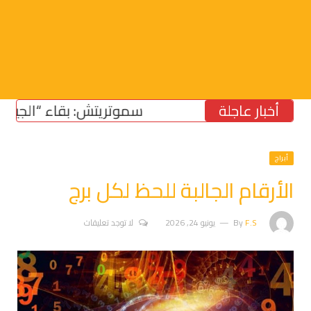
أخبار عاجلة
سموتريتش: بقاء “الجيش الإسر
أبراج
الأرقام الجالبة للحظ لكل برج
F.S
By
يونيو 24, 2026
لا توجد تعليقات