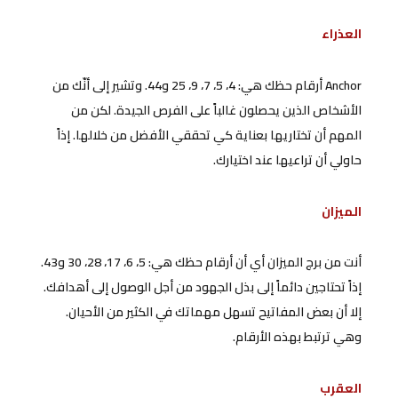
العذراء
Anchor أرقام حظك هي: 4، 5، 7، 9، 25 و44. وتشير إلى أنّك من
الأشخاص الذين يحصلون غالباً على الفرص الجيدة. لكن من
المهم أن تختاريها بعناية كي تحققي الأفضل من خلالها. إذاً
حاولي أن تراعيها عند اختيارك.
الميزان
أنت من برج الميزان أي أن أرقام حظك هي: 5، 6، 17، 28، 30 و43.
إذاً تحتاجين دائماً إلى بذل الجهود من أجل الوصول إلى أهدافك.
إلا أن بعض المفاتيح تسهل مهماتك في الكثير من الأحيان.
وهي ترتبط بهذه الأرقام.
العقرب