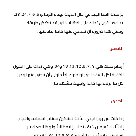
يرافقك الحظ الجيد في حال انتبهت لهذه الأرقام: 5، 6، 7، 24، 28،
31 و39. فهي تدلك على العقبات التي قد تعترض طريقك.
ويعني هذا ضرورة أن تبتعدي عنها كلما صادفتها.
القوس
أرقام حظك هي: 4، 7، 8، 12، 13، 18 و34. وهي تدلك على الحلول
الخفية لكل العقد التي تواجهك. إذاً حاولي أن تبحثي عنها وعن
كل ما يرتبط بها كلما واجهت مشكلة ما.
الجدي
إذا كنت من برج الجدي، فأنت تمتلكين مفتاح السعادة والنجاح.
إلا أنّك لا تعرفين كيف تصلين إليه غالباً. ولهذا ننصحك بأن
تستعيني دائماً بهذه الأرقام: 3، 8، 9، 12، 34، 37 و47.