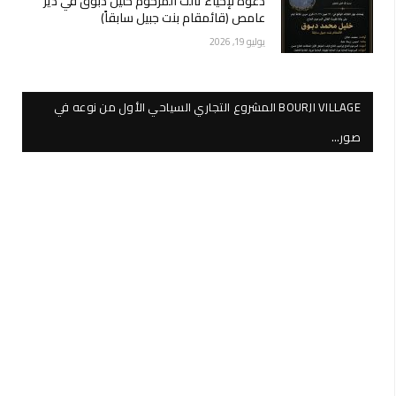
دعوة لإحياء ثالث المرحوم خليل دبوق في دير
عامص (قائمقام بنت جبيل سابقاً)
يوليو 19, 2026
BOURJI VILLAGE المشروع التجاري السياحي الأول من نوعه في
صور…