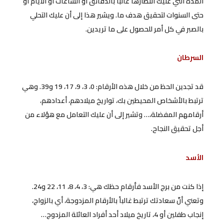
المدة التي عليك انتظارها غالباً بالدقائق أو الساعات أو الأيام أو
حتى السنوات لتحقيق هدف ما. ويشير هذا إلى أن عليك التحلي
بالصبر في كل أمر للحصول على ما تريدين.
السرطان
قد تجدين الحظ من خلال هذه الأرقام: 0، 3، 9، 17، 19 و39. وهي
ترتبط بالأشخاص المحيطين بك، تواريخ ميلادهم، أعدادهم،
أرقامهم المفضلة،… وتشير إلى أن عليك التعامل مع هؤلاء من
أجل تحقيق النجاح.
الأسد
إذا كنت من برج الأسد فأرقام حظك هي: 3، 4، 8، 11، 22 و24.
وتعني أنّ سعادتك ترتبط غالباً بالأرقام المزدوجة، أي بالزواج،
إنجاب طفلين أو 4، تاريخ ميلاد أحد أفراد العائلة المزدوج…