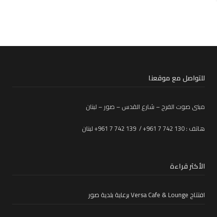
للتواصل مع موقعنا
مبنى صوت الفرح – شارع القدس – صور – لبنان
هاتف : 130 742 7 961+ / 139 742 7 961+ لبنان
الأكثر قراءة
افتتاح Versa Cafe & Lounge برعاية بلدية صور