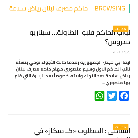
BROWSING:
حاكم مصرف لبنان رياض سلامة
مقالات
نواب الحاكم قلبوا الطاولة… سيناريو
مدروس؟
يوليو 7, 2023
ايفا ابي حيدر- الجمهورية بعدما كانت الأجواء توحي بتسلّم
نائب الحاكم الاول وسيم منصوري مهام حاكم مصرف لبنان
رياض سلامة بعد انتهاء ولايته، خصوصاً بعد الزيارة التي قام
بها منصوري…
WhatsApp
Twitter
Facebook
مقالات
الشامي : المطلوب «كـاميكاز» في