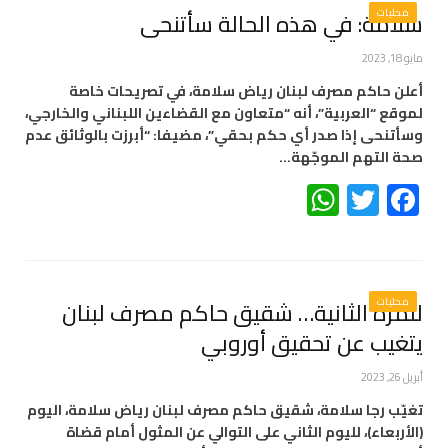
محليات
سلامة: في هذه الحالة سأتنحى
مايو 18, 2023
أعلن حاكم مصرف لبنان رياض سلامة، في تصريحات خاصة
لموقع “العربية”، أنه “متعاون مع القضاءين اللبناني والخارجي،
وسأتنحى إذا صدر أي حكم بحقي”، مضيفا: “أبرزت بالوثائق عدم
صحة التهم الموجّهة…
WhatsApp
Twitter
Facebook
محليات
للمرة الثانية… شقيق حاكم مصرف لبنان
يتغيب عن تحقيق أوروبي
أبريل 26, 2023
تغيّب رجا سلامة، شقيق حاكم مصرف لبنان رياض سلامة، اليوم
(الأربعاء)، لليوم الثاني على التوالي عن المثول أمام قضاة