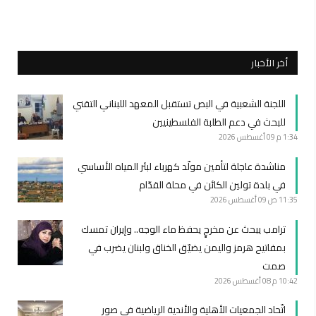
أخر الأخبار
اللجنة الشعبية في البص تستقبل المعهد اللبناني التقني
للبحث في دعم الطلبة الفلسطينيين
1:34 م
09 أغسطس 2026
مناشدة عاجلة لتأمين مولّد كهرباء لبئر المياه الأساسي
في بلدة تولين الكائن في محلة القدّام
11:35 ص
09 أغسطس 2026
ترامب يبحث عن مخرجٍ يحفظ ماء الوجه.. وإيران تمسك
بمفاتيح هرمز واليمن يضيّق الخناق ولبنان يضرب في
صمت
10:42 م
08 أغسطس 2026
اتّحاد الجمعيات الأهلية والأندية الرياضية في صور