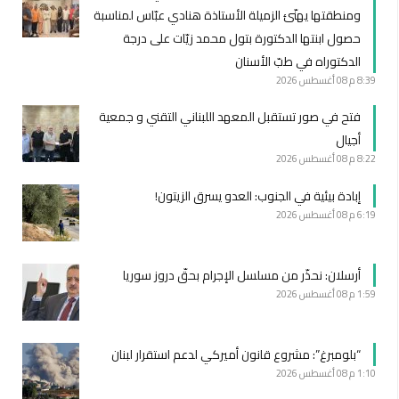
ومنطقتها يهنّئ الزميلة الأستاذة هنادي عبّاس لمناسبة
حصول ابنتها الدكتورة بتول محمد زيّات على درجة
الدكتوراه في طبّ الأسنان
8:39 م
08 أغسطس 2026
فتح في صور تستقبل المعهد اللبناني التقني و جمعية
أجيال
8:22 م
08 أغسطس 2026
إبادة بيئية في الجنوب: العدو يسرق الزيتون!
6:19 م
08 أغسطس 2026
أرسلان: نحذّر من مسلسل الإجرام بحقّ دروز سوريا
1:59 م
08 أغسطس 2026
“بلومبرغ”: مشروع قانون أميركي لدعم استقرار لبنان
1:10 م
08 أغسطس 2026