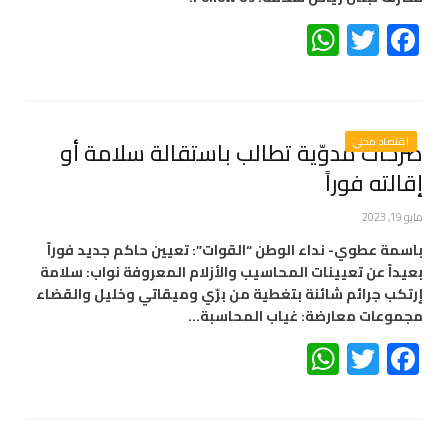
WhatsApp
Twitter
Facebook
اقتصاد محلي
صرخات مدوّية تطالب باستقالة سلامة أو
إقالته فوراً
مايو 19, 2023
باسمة عطوي- نداء الوطن “القوات”: تعيين حاكم جديد فوراً
بعيداً عن تعيينات المحاسيب والأزلام المعروفة نواب: سلامة
إرتكب جرائم شائنة بتغطية من برّي وميقاتي وخليل والقضاء
مجموعات معارضة: غياب المحاسبة…
WhatsApp
Twitter
Facebook