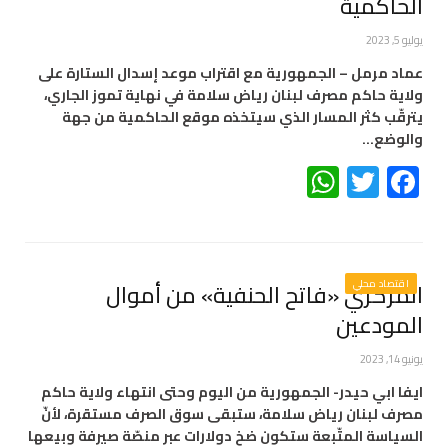
الحاكمية
يوليو 5, 2023
عماد مرمل – الجمهورية مع اقتراب موعد إسدال الستارة على
ولاية حاكم مصرف لبنان رياض سلامة في نهاية تموز الجاري،
يترقّب كثر المسار الذي سيتخذه موقع الحاكمية من جهة
والوضع…
WhatsApp
Twitter
Facebook
اقتصاد محلي
المركزي «فاتح الحنفية» من أموال
المودعين
يونيو 14, 2023
ايفا ابي حيدر- الجمهورية من اليوم وحتى انتهاء ولاية حاكم
مصرف لبنان رياض سلامة، ستبقى سوق الصرف مستقرة، لأنّ
السياسة المتّبعة ستكون ضخ دولارات عبر منصّة صيرفة وبيعها