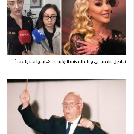
تفاصيل صادمة في وفاة المغنية التركية Güllü.. ابنتها قتلتها عمداً