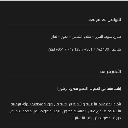
للتواصل مع موقعنا
مبنى صوت الفرح – شارع القدس – صور – لبنان
هاتف : 130 742 7 961+ / 139 742 7 961+ لبنان
الأكثر قراءة
إبادة بيئية في الجنوب: العدو يسرق الزيتون!
اتّحاد الجمعيات الأهلية والأندية الرياضية في صور ومنطقتها يهنّئ الزميلة
الأستاذة هنادي عبّاس لمناسبة حصول ابنتها الدكتورة بتول محمد زيّات على
درجة الدكتوراه في طبّ الأسنان