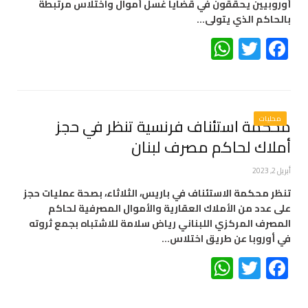
أوروبيين يحققون في قضايا غسل أموال واختلاس مرتبطة
بالحاكم الذي يتولى…
WhatsApp
Twitter
Facebook
محليات
محكمة استئناف فرنسية تنظر في حجز
أملاك لحاكم مصرف لبنان
أبريل 2, 2023
تنظر محكمة الاستئناف في باريس، الثلاثاء، بصحة عمليات حجز
على عدد من الأملاك العقارية والأموال المصرفية لحاكم
المصرف المركزي اللبناني رياض سلامة للاشتباه بجمع ثروته
في أوروبا عن طريق اختلاس…
WhatsApp
Twitter
Facebook