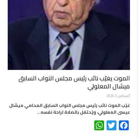
الموت يغيّب نائب رئيس مجلس النواب السابق
ميشال المعلولي
أغسطس 5, 2026
غيّب الموت نائب رئيس مجلس النواب السابق المحامي ميشال
عيسى المعلولي، ويُحتفل بالصلاة لراحة نفسه…
WhatsApp
Twitter
Facebook