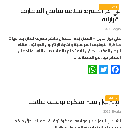
اقتصاد محلي
في عزّ الحشرة: سلامة يقايض المصارف
بقراراته
مايو 22, 2023
علي نور الدين – المدن رغم انشغال حاكم مصرف لبنان بتداعيات
مذكرة التوقيف الفرنسيّة ونشرة الإنتربول الدوليّة، امتلك
الرجل الوقت الكافي للاهتمام بالمقايضات التي اعتاد على
القيام بها، مع المصارف…
WhatsApp
Twitter
Facebook
محليات
الإنتربول ينشر مذكرة توقيف سلامة
مايو 19, 2023
نشر “الإنتربول” عبر موقعه، مذكرة توقيف حمراء بحقّ حاكم
مصرف لبنان رياض سلامة. Follow Us: