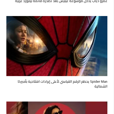
عمرو دياب يدخل موسوعة غينيس بعد تصدره قائمة بيلبورد عربية
Spider Man يحطم الرقم القياسي لأعلى إيرادات افتتاحية بأميركا
الشمالية