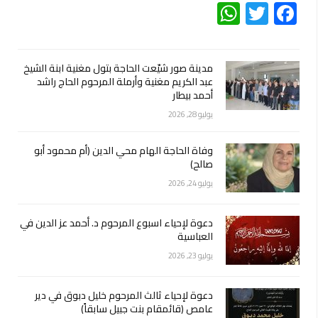
WhatsApp
Twitter
Facebook
مدينة صور شيّعت الحاجة بتول مغنية ابنة الشيخ
عبد الكريم مغنية وأرملة المرحوم الحاج راشد
أحمد بيطار
يوليو 28, 2026
وفاة الحاجة الهام محي الدين (أم محمود أبو
صالح)
يوليو 24, 2026
دعوة لإحياء اسبوع المرحوم د. أحمد عز الدين في
العباسية
يوليو 23, 2026
دعوة لإحياء ثالث المرحوم خليل دبوق في دير
عامص (قائمقام بنت جبيل سابقاً)