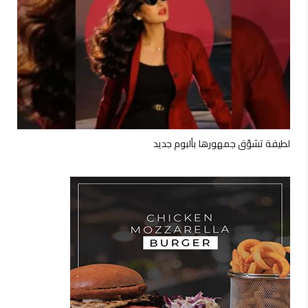
لطيفة تشوّق جمهورها بألبوم جديد