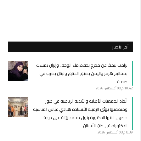
أخر الأخبار
ترامب يبحث عن مخرجٍ يحفظ ماء الوجه.. وإيران تمسك
بمفاتيح هرمز واليمن يضيّق الخناق ولبنان يضرب في
صمت
10:42 م
08 أغسطس 2026
اتّحاد الجمعيات الأهلية والأندية الرياضية في صور
ومنطقتها يهنّئ الزميلة الأستاذة هنادي عبّاس لمناسبة
حصول ابنتها الدكتورة بتول محمد زيّات على درجة
الدكتوراه في طبّ الأسنان
8:39 م
08 أغسطس 2026