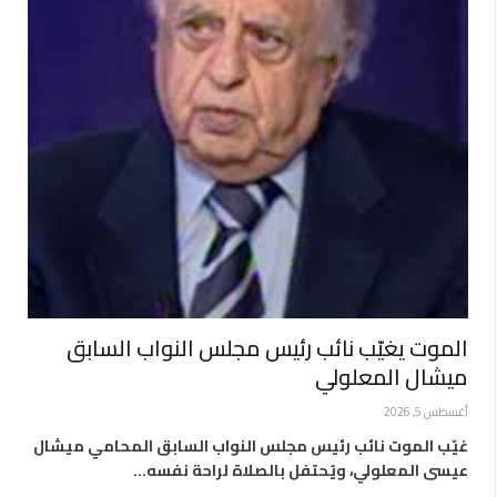
الموت يغيّب نائب رئيس مجلس النواب السابق
ميشال المعلولي
أغسطس 5, 2026
غيّب الموت نائب رئيس مجلس النواب السابق المحامي ميشال
عيسى المعلولي، ويُحتفل بالصلاة لراحة نفسه…