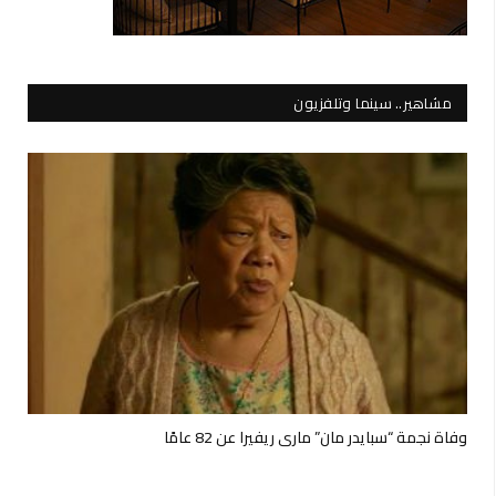
مشاهير.. سينما وتلفزيون
وفاة نجمة “سبايدر مان” ماري ريفيرا عن 82 عامًا