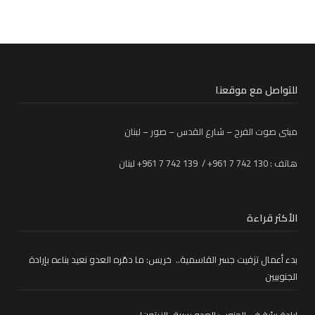
للتواصل مع موقعنا
مبنى صوت الفرح – شارع القدس – صور – لبنان
هاتف : 130 742 7 961+ / 139 742 7 961+ لبنان
الأكثر قراءة
بدء أعمال تزفيت جسر القاسمية.. خريس: ما دمّره العدو نعيد بناءه بإرادة
الجنوبيين
إبادة بيئية في الجنوب: العدو يسرق الزيتون!