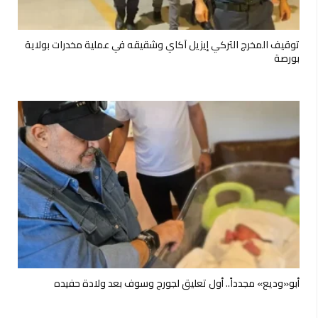
توقيف المخرج التركي إيزيل آكاي وشقيقه في عملية مخدرات بولاية
بورصة
أبو«وديع» مجدداً.. أول تعليق لجورج وسوف بعد ولادة حفيده