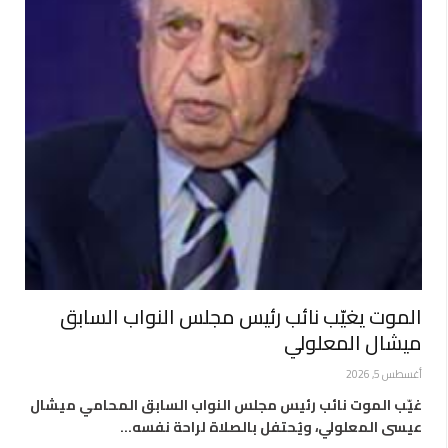
الموت يغيّب نائب رئيس مجلس النواب السابق
ميشال المعلولي
أغسطس 5, 2026
غيّب الموت نائب رئيس مجلس النواب السابق المحامي ميشال
عيسى المعلولي، ويُحتفل بالصلاة لراحة نفسه…