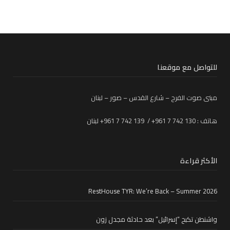
للتواصل مع موقعنا
مبنى صوت الفرح – شارع القدس – صور – لبنان
هاتف : 130 742 7 961+ / 139 742 7 961+ لبنان
الأكثر قراءة
RestHouse TYR: We’re Back – Summer 2026
واشنطن تكبح “إسرائيل” بعد حادثة مجدل زون