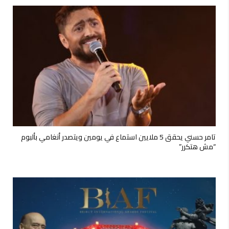
تامر حسني يحقق 5 ملايين استماع في يومين ويتصدر أنغامي بألبوم
“مش هتكرر”