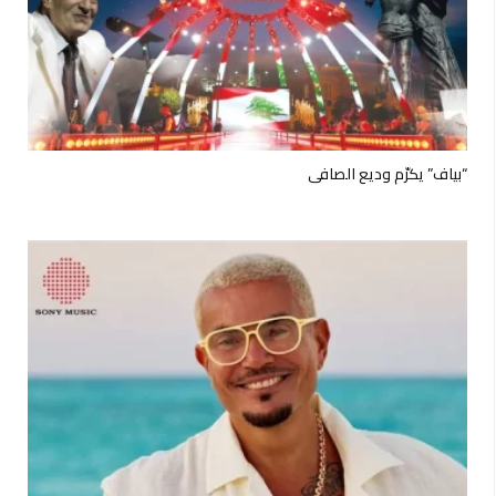
“بياف” يكرّم وديع الصافي