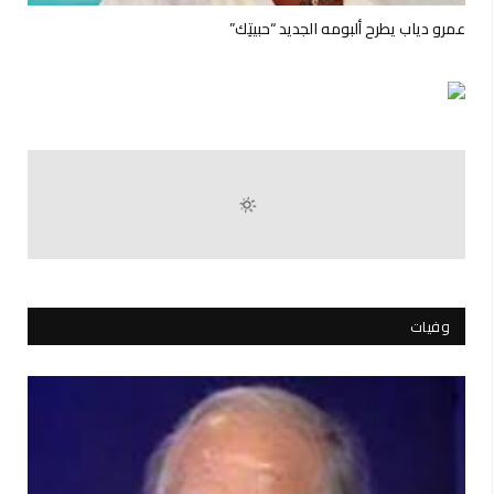
عمرو دياب يطرح ألبومه الجديد “حبيتِك”
وفيات