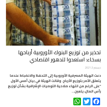
تحذير من توزيع البنوك الأوروبية أرباحها
بسخاء: استعدوا لتدهور اقتصادي
ديسمبر 5, 2021
دعت الهيئة المصرفية الأوروبية إلى التحفظ والانضباط عندما
يتعلق الأمر بتوزيع الأرباح. وقالت الهيئة في بيان أمس الأول
“على الرغم من انتهاء صلاحية التوصيات الإشرافية بشأن توزيع
رأس المال، يتعين…
WhatsApp
Twitter
Facebook