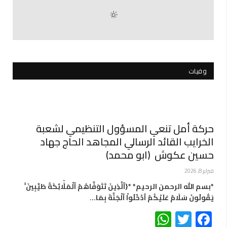
وفيات
حركة أمل تنعي المسؤول التنظيمي لشعبة
الخرايب القائد الرسالي المجاهد الحاج جهاد
حسين عكوش (ابو محمد)
فبراير 8, 2026
*بسم الله الرحمن الرحيم* *{ٱلَّذِينَ تَتَوَفَّاهُمُ ٱلْمَلَٰٓائِكَةُ طَيِّبِينَ ۙ
يَقُولُونَ سَلَٰامٌ عَلَيْكُمُ ٱدْخُلُواْ ٱلْجَنَّةَ بِمَا…
WhatsApp
Twitter
Facebook