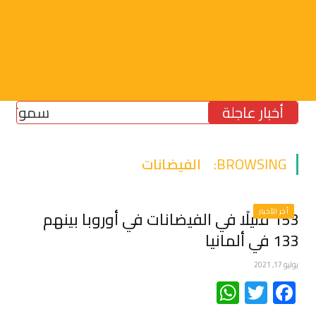
أخبار عاجلة
سموتريتش: 
BROWSING:
الفيضانات
أخر الأخبار
153 قتيلًا في الفيضانات في أوروبا بينهم
133 في ألمانيا
يوليو 17, 2021
WhatsApp
Twitter
Facebook