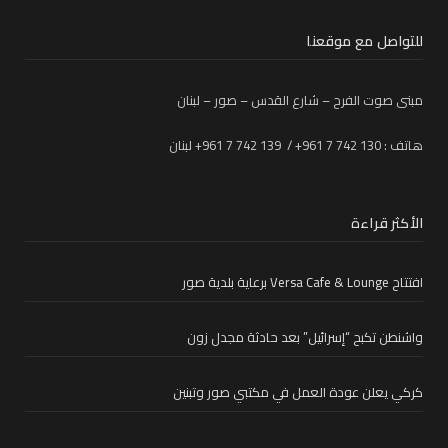
للتواصل مع موقعنا
مبنى صوت الفرح – شارع القدس – صور – لبنان
هاتف : 130 742 7 961+ / 139 742 7 961+ لبنان
الأكثر قراءة
افتتاح Versa Cafe & Lounge برعاية بلدية صور
واشنطن تكبح “إسرائيل” بعد حادثة مجدل زون
كركي يعلن عودة العمل في مكتبي صور وتبنين