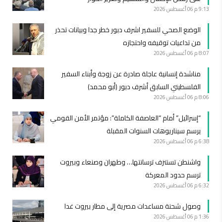
9:13 م
06 أغسطس 2026
الوضع الصحي للسفير اشرف دبور خطر جدا وبيانات تحذر
من تداعيات توقيفه واحتجازه
8:07 م
06 أغسطس 2026
مناشدة إنسانية عاجلة صادرة عن زوجة وأبناء السفير
الفلسطيني السابق أشرف دبور (أبو محمد)
8:06 م
06 أغسطس 2026
“إسرائيل” أمام “العاصفة الكاملة”: مؤتمر الأمن القومي
يرسم سيناريوهات السنوات المقبلة
6:38 م
06 أغسطس 2026
واشنطن تستنزف ترسانتها… وطهران وصنعاء وبيروت
ترسم حدود المعركة
6:32 م
06 أغسطس 2026
وصول شحنة مساعدات مصرية إلى مطار بيروت غدا
1:36 م
06 أغسطس 2026