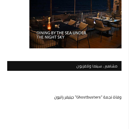
مشاهير.. سينما وتلفزيون
وفاة نجمة “Ghostbusters” جينيفر رانيون