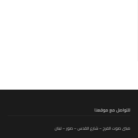
للتواصل مع موقعنا
مبنى صوت الفرح – شارع القدس – صور – لبنان