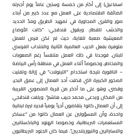
اسماعيل) إلى أكثر من خمسة وستين عاماً يوم أجبرته
الضائقة الاقتصادية على العمل مع عدد كبير من أبناء
صور والقرى المجاورة في تمهيد الطريق ومدّ الحديد
والخشب للقطار. ويقول قندقجي: “كانت الأوضاع
المعيشية صعبة للغاية، حيث لم تكن فرص للعمل
متوفرة بفعل الحرب العالمية الثانية والانتداب الفرنسي
للبنان. فوجدنا في ذلك العمل متنفساً رغم الصعوبات
والمخاطر، وخصوصاً أثناء العمل في منطقة رأس البياضة
– الناقورة نتيجة استخدام “التينولات” في إزالة وتفتيت
الصخور الكبيرة التي قذفت أحد العمال إلى عمق البحر،
وقضى، وهو على ما أذكر من قرية المنصوري القريبة
من المكان ويدعى محمد حبيب هاشم”. ويلفت قندقجي
إلى أن العمال كانوا يتقاضون أجراً يومياً قدره ليرة لبنانية
واحدة، وأن المسؤولين عن العمال كانوا من “عساكر
المستعمرات البريطانية، وخصوصا الهنود والباكستانيين
والاستراليين والنيوزيلنديين”. فيما كان الجنود البريطانيون