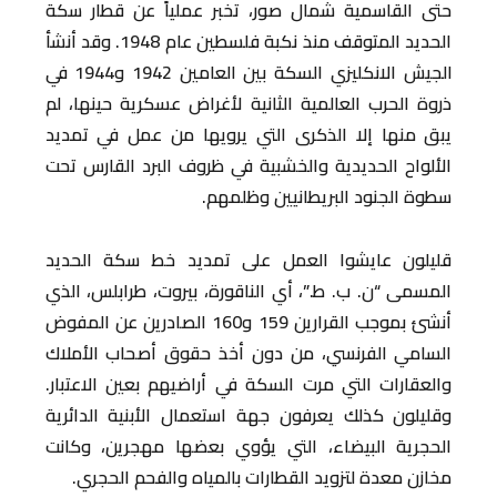
حتى القاسمية شمال صور، تخبر عملياً عن قطار سكة
الحديد المتوقف منذ نكبة فلسطين عام 1948. وقد أنشأ
الجيش الانكليزي السكة بين العامين 1942 و1944 في
ذروة الحرب العالمية الثانية لأغراض عسكرية حينها، لم
يبق منها إلا الذكرى التي يرويها من عمل في تمديد
الألواح الحديدية والخشبية في ظروف البرد القارس تحت
سطوة الجنود البريطانيين وظلمهم.
قليلون عايشوا العمل على تمديد خط سكة الحديد
المسمى “ن. ب. ط.”، أي الناقورة، بيروت، طرابلس، الذي
أنشئ بموجب القرارين 159 و160 الصادرين عن المفوض
السامي الفرنسي، من دون أخذ حقوق أصحاب الأملاك
والعقارات التي مرت السكة في أراضيهم بعين الاعتبار.
وقليلون كذلك يعرفون جهة استعمال الأبنية الدائرية
الحجرية البيضاء، التي يؤوي بعضها مهجرين، وكانت
مخازن معدة لتزويد القطارات بالمياه والفحم الحجري.