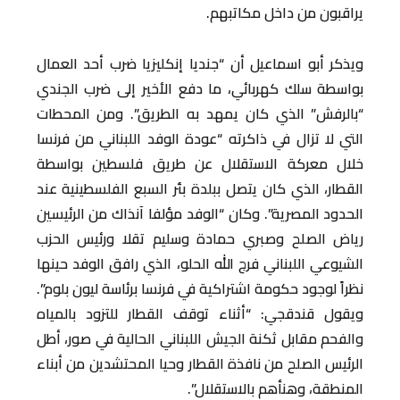
يراقبون من داخل مكاتبهم.
ويذكر أبو اسماعيل أن “جنديا إنكليزيا ضرب أحد العمال
بواسطة سلك كهربائي، ما دفع الأخير إلى ضرب الجندي
“بالرفش” الذي كان يمهد به الطريق”. ومن المحطات
التي لا تزال في ذاكرته “عودة الوفد اللبناني من فرنسا
خلال معركة الاستقلال عن طريق فلسطين بواسطة
القطار، الذي كان يتصل ببلدة بئر السبع الفلسطينية عند
الحدود المصرية”. وكان “الوفد مؤلفا آنذاك من الرئيسين
رياض الصلح وصبري حمادة وسليم تقلا ورئيس الحزب
الشيوعي اللبناني فرج الله الحلو، الذي رافق الوفد حينها
نظراً لوجود حكومة اشتراكية في فرنسا برئاسة ليون بلوم”.
ويقول قندقجي: “أثناء توقف القطار للتزود بالمياه
والفحم مقابل ثكنة الجيش اللبناني الحالية في صور، أطل
الرئيس الصلح من نافذة القطار وحيا المحتشدين من أبناء
المنطقة، وهنأهم بالاستقلال”.