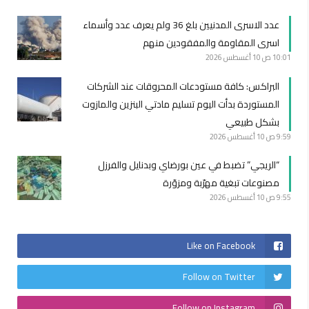
عدد الاسرى المدنيين بلغ 36 ولم يعرف عدد وأسماء
اسرى المقاومة والمفقودين منهم
10:01 ص
10 أغسطس 2026
البراكس: كافة مستودعات المحروقات عند الشركات
المستوردة بدأت اليوم تسليم مادتي البنزين والمازوت
بشكل طبيعي
9:59 ص
10 أغسطس 2026
“الريجي” تضبط في عين بورضاي وبدنايل والفرزل
مصنوعات تبغية مهرّبة ومزوّرة
9:55 ص
10 أغسطس 2026
Like on Facebook
Follow on Twitter
Follow on Instagram