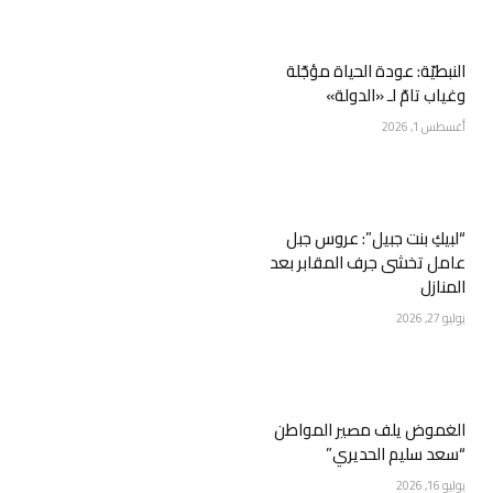
النبطيّة: عودة الحياة مؤجّلة
وغياب تامّ لـ «الدولة»
أغسطس 1, 2026
“لبيكِ بنت جبيل”: عروس جبل
عامل تخشى جرف المقابر بعد
المنازل
يوليو 27, 2026
الغموض يلف مصير المواطن
“سعد سليم الحديري”
يوليو 16, 2026