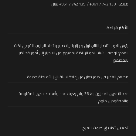
هاتف : 130 742 7 961+ / 139 742 7 961+ لبنان
الأكثر قراءة
رئيس نادي الأنصار النائب نبيل بدر زار بلدية صور واتحاد الجنوب الفرعي لكرة
القدم: توجيه الشباب نحو الرياضة يحميهم من الانجرار إلى أمور قد تضر
بالمجتمع
مطعم الغدير في صور يعلن عن إعادة استقبال زبائنه بحلة جديدة
عدد الاسرى المدنيين بلغ 36 ولم يعرف عدد وأسماء اسرى المقاومة
والمفقودين منهم
تحميل تطبيق صوت الفرح