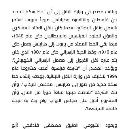
ويلفت مصدر في وزارة النقل إلى أن “خط سكة الحديد
بين فلسطين والناقورة وطرابلس مروراً ببيروت استمر
بالعمل ونقل البضائع، بعدما كان ينقل العتاد العسكري
والمؤن للجنود الفرنسيين والبريطانيين حتى عام 1948،
فيما بقي الخط الممتد من بيروت إلى طرابلس يعمل حتى
عام 1978، وخط الجية الزهراني حتى عام 1987 الذي كان
يتم عبره نقل الفيول إلى معمل الزهراني الكهربائي”.
ويؤكد المصدر أن “شركة فرنسية أعدت مشروعاً عام
1994 بتكليف من وزارة النقل اللبنانية، بهدف إنشاء خط
سكة حديد من صور إلى طرابلس، مخصص للركاب”، وأن
تلك الشركة “تقاضت حينها مبلغاً كبيراً من المال، وأن
المشروع أحيل على مجلس النواب ولم يبت به نتيجة
كلفته المرتفعة”.
ويعود الشيوعي العتيق مصطفى قندقجي (أبو