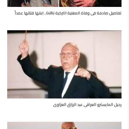
تفاصيل صادمة في وفاة المغنية التركية Güllü.. ابنتها قتلتها عمداً
رحيل المايسترو العراقي عبد الرزاق العزاوي