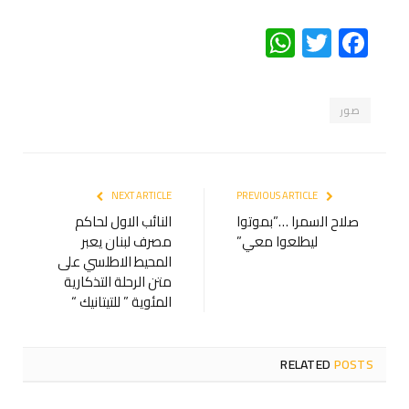
WhatsApp
Twitter
Facebook
صور
NEXT ARTICLE
PREVIOUS ARTICLE
صلاح السمرا …”بموتوا
النائب الاول لحاكم
ليطلعوا معي”
مصرف لبنان يعبر
المحيط الاطلسي على
متن الرحلة التذكارية
المئوية ” للتيتانيك “
RELATED
POSTS