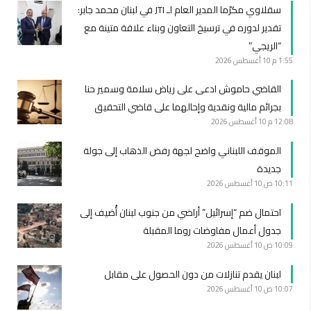
سقلاوي مكرّما المدير العام لـ JTI في لبنان محمد جابر:
تقدير لدوره في ترسيخ التعاون وبناء علاقة متينة مع
“الريجي”
1:55 م
10 أغسطس 2026
القاضي حاموش ادعى على رياض سلامة وسمير حنا
بجرائم مالية ونقدية وإحالهما على قاضي التحقيق
12:08 م
10 أغسطس 2026
الموقف اللبناني واضح لجهة رفض الذهاب إلى جولة
جديدة
10:11 ص
10 أغسطس 2026
احتمال ضم “إسرائيل” أراضي من جنوب لبنان أُضيف إلى
جدول أعمال مفاوضات روما المقبلة
10:09 ص
10 أغسطس 2026
لبنان يقدم تنازلات من دون الحصول على مقابل
10:07 ص
10 أغسطس 2026