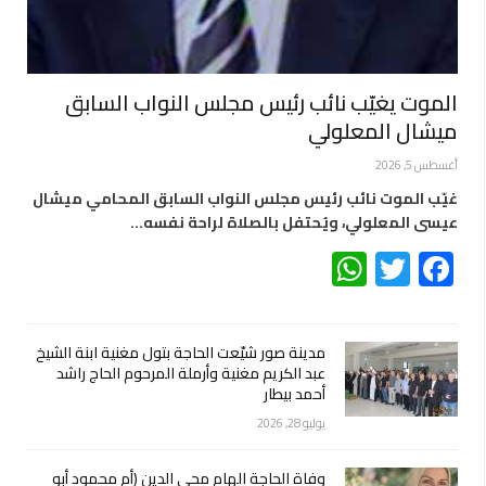
الموت يغيّب نائب رئيس مجلس النواب السابق
ميشال المعلولي
أغسطس 5, 2026
غيّب الموت نائب رئيس مجلس النواب السابق المحامي ميشال
عيسى المعلولي، ويُحتفل بالصلاة لراحة نفسه…
WhatsApp
Twitter
Facebook
مدينة صور شيّعت الحاجة بتول مغنية ابنة الشيخ
عبد الكريم مغنية وأرملة المرحوم الحاج راشد
أحمد بيطار
يوليو 28, 2026
وفاة الحاجة الهام محي الدين (أم محمود أبو