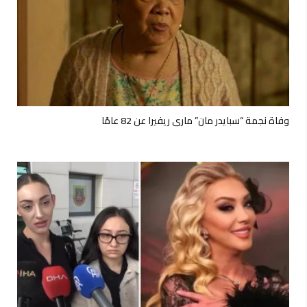
وفاة نجمة “سبايدر مان” ماري ريفيرا عن 82 عامًا