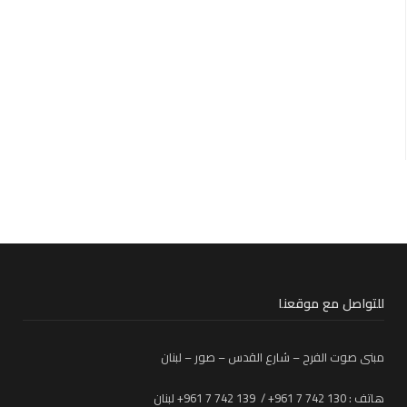
للتواصل مع موقعنا
مبنى صوت الفرح – شارع القدس – صور – لبنان
هاتف : 130 742 7 961+ / 139 742 7 961+ لبنان