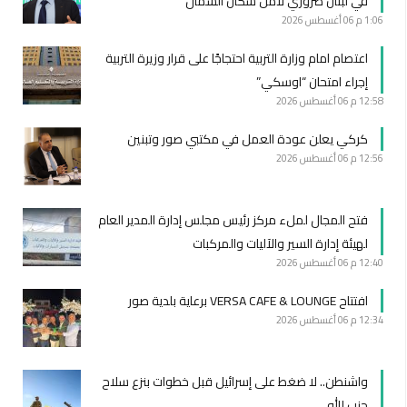
في لبنان ضروري لأمن سكان الشمال
1:06 م
06 أغسطس 2026
اعتصام امام وزارة التربية احتجاجًا على قرار وزيرة التربية
إجراء امتحان “اوسكي”
12:58 م
06 أغسطس 2026
كركي يعلن عودة العمل في مكتبي صور وتبنين
12:56 م
06 أغسطس 2026
فتح المجال لملء مركز رئيس مجلس إدارة المدير العام
لهيئة إدارة السير والآليات والمركبات
12:40 م
06 أغسطس 2026
افتتاح VERSA CAFE & LOUNGE برعاية بلدية صور
12:34 م
06 أغسطس 2026
واشنطن.. لا ضغط على إسرائيل قبل خطوات بنزع سلاح
حزب الله