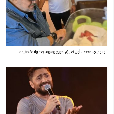
أبو«وديع» مجدداً.. أول تعليق لجورج وسوف بعد ولادة حفيده