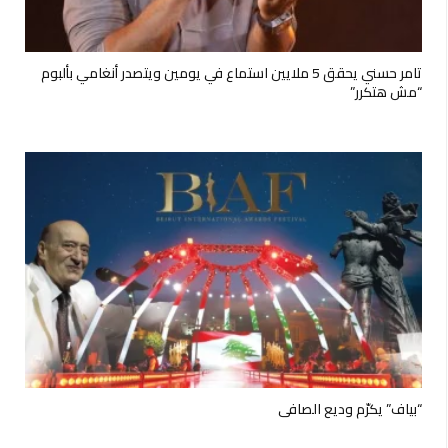
تامر حسني يحقق 5 ملايين استماع في يومين ويتصدر أنغامي بألبوم
“مش هتكرر”
“بياف” يكرّم وديع الصافي