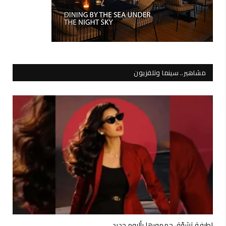
مشاهير.. سينما وتلفزيون
لطيفة تشوّق جمهورها بألبوم جديد