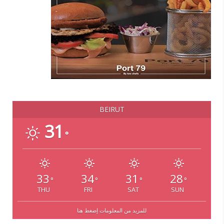
BEIRUT
31
°
33
34
31
28
°
°
°
°
THU
FRI
SAT
SUN
للمزيد من المعلومات إضغط هنا