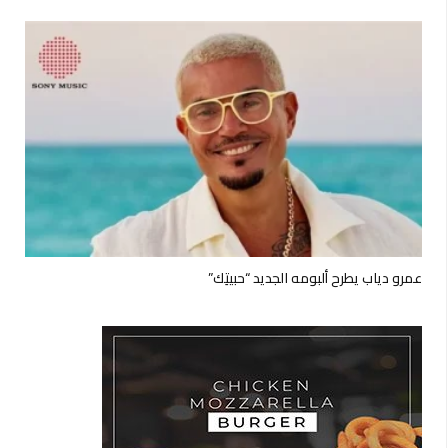
عمرو دياب يطرح ألبومه الجديد “حبيتِك”