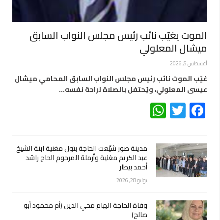
الموت يغيّب نائب رئيس مجلس النواب السابق
ميشال المعلولي
أغسطس 5, 2026
غيّب الموت نائب رئيس مجلس النواب السابق المحامي ميشال
عيسى المعلولي، ويُحتفل بالصلاة لراحة نفسه…
WhatsApp
Twitter
Facebook
مدينة صور شيّعت الحاجة بتول مغنية ابنة الشيخ
عبد الكريم مغنية وأرملة المرحوم الحاج راشد
أحمد بيطار
يوليو 28, 2026
وفاة الحاجة الهام محي الدين (أم محمود أبو
صالح)