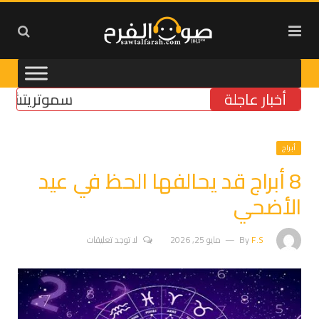
أخبار عاجلة
سموتريتش: بقاء “
أبراج
8 أبراج قد يحالفها الحظ في عيد
الأضحي
F.S
By
مايو 25, 2026
لا توجد تعليقات