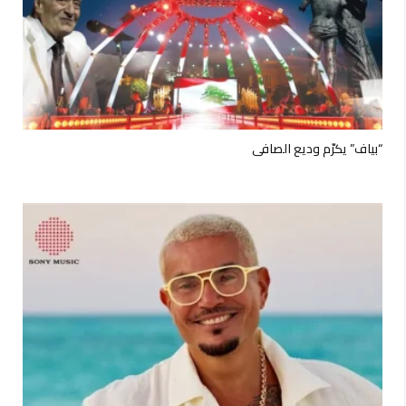
“بياف” يكرّم وديع الصافي