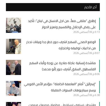
أخر الأخبار
إطلاق “ملتقى معاً.. من اجل الانسان في لبنان”: تأكيد
على رفض الإحتلال والتقسيم وتعزيز الحوار
9:13 م
06 أغسطس 2026
الوضع الصحي للسفير اشرف دبور خطر جدا وبيانات تحذر
من تداعيات توقيفه واحتجازه
8:07 م
06 أغسطس 2026
مناشدة إنسانية عاجلة صادرة عن زوجة وأبناء السفير
الفلسطيني السابق أشرف دبور (أبو محمد)
8:06 م
06 أغسطس 2026
“إسرائيل” أمام “العاصفة الكاملة”: مؤتمر الأمن القومي
يرسم سيناريوهات السنوات المقبلة
6:38 م
06 أغسطس 2026
واشنطن تستنزف ترسانتها… وطهران وصنعاء وبيروت