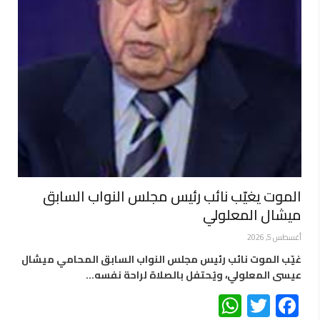
الموت يغيّب نائب رئيس مجلس النواب السابق
ميشال المعلولي
أغسطس 5, 2026
غيّب الموت نائب رئيس مجلس النواب السابق المحامي ميشال
عيسى المعلولي، ويُحتفل بالصلاة لراحة نفسه…
WhatsApp
Twitter
Facebook