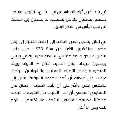
في بلاد أخرى تُرك السياسيون في الشارع، يثرثرون. ولا من
يستمع، يحرضون ولا من يستجيب، ثم يخلدون إلى الصمت
في قلب اليأس في انتظار الرحيل.
في لبنان يسعى بعض القادة إلى إعادة الاعتبار إلى زمن
مضى، وينفضون الغبار عن سنة 1920، حين جلس
البطريرك الحويك مع ممثلين للسلطة الفرنسية في باريس
يرسمون خريطة لبنان الجديد، لبنان – الدولة وريثة
المتصرفية وعصر الأمراء المعنيين والشهابيين… وحين
عرضت على غبطته أن تُمد الحدود الشرقية للبنان إلى
طرطوس رفض وأصَّر على أن يأخذ الجنوب… وحين قال
المفاوض الفرنسي أن اهل الجنوب من الشيعة رد غبطته
مطمئناً مضيفه الفرنسي: لا تخف ولا تخيفني .. انهم
باعة بيض، لا أكثر!