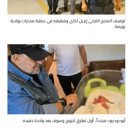
توقيف المخرج التركي إيزيل آكاي وشقيقه في عملية مخدرات بولاية
بورصة
أبو«وديع» مجدداً.. أول تعليق لجورج وسوف بعد ولادة حفيده