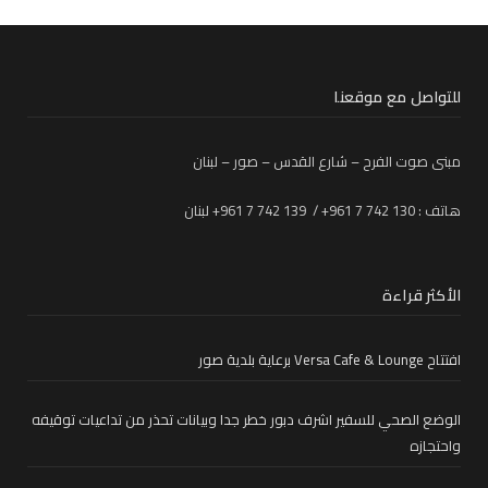
للتواصل مع موقعنا
مبنى صوت الفرح – شارع القدس – صور – لبنان
هاتف : 130 742 7 961+ / 139 742 7 961+ لبنان
الأكثر قراءة
افتتاح Versa Cafe & Lounge برعاية بلدية صور
الوضع الصحي للسفير اشرف دبور خطر جدا وبيانات تحذر من تداعيات توقيفه
واحتجازه