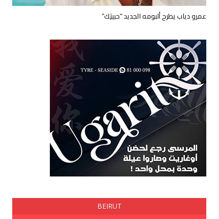
عمرو دياب يطرح ألبومه الجديد “حبيتِك”
BEIRUT