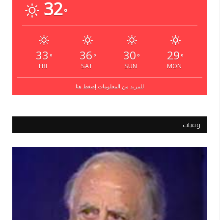
32
°
33
36
30
29
°
°
°
°
FRI
SAT
SUN
MON
للمزيد من المعلومات إضغط هنا
وفيات