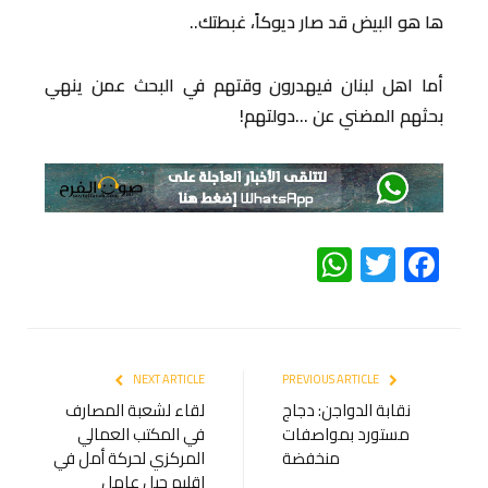
ها هو البيض قد صار ديوكاً، غبطتك..
أما اهل لبنان فيهدرون وقتهم في البحث عمن ينهي
بحثهم المضني عن …دولتهم!
WhatsApp
Twitter
Facebook
NEXT ARTICLE
PREVIOUS ARTICLE
نقابة الدواجن: دجاج
لقاء لشعبة المصارف
مستورد بمواصفات
في المكتب العمالي
منخفضة
المركزي لحركة أمل في
اقليم جبل عامل