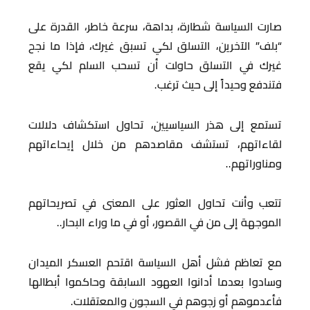
صارت السياسة شطارة، بداهة، سرعة خاطر، القدرة على
“بلف” الآخرين، التسلق لكي تسبق غيرك، فإذا ما نجح
غيرك في التسلق حاولت أن تسحب السلم لكي يقع
فتندفع وحيداً إلى حيث ترغب.
تستمع إلى هذر السياسيين، تحاول استكشاف دلالات
لقاءاتهم، تستشف مقاصدهم من خلال إيحاءاتهم
ومناوراتهم..
تتعب وأنت تحاول العثور على المعنى في تصريحاتهم
الموجهة إلى من في القصور، أو في ما وراء البحار..
مع تعاظم فشل أهل السياسة اقتحم العسكر الميدان
وسادوا بعدما أدانوا العهود السابقة وحاكموا أبطالها
فأعدموهم أو زجوهم في السجون والمعتقلات.