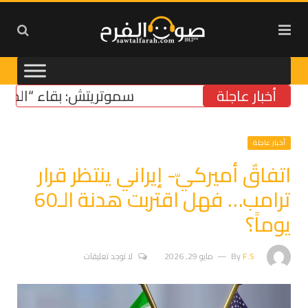
أخبار عاجلة
سموتريتش: بقاء “الجيش الإس
أخبار عاجلة
اتفاقٌ أميركيّ- إيراني ينتظر قرار
ترامب… فهل اقتربت هدنة الـ60
يوماً؟
F.S
By
مايو 29, 2026
لا توجد تعليقات