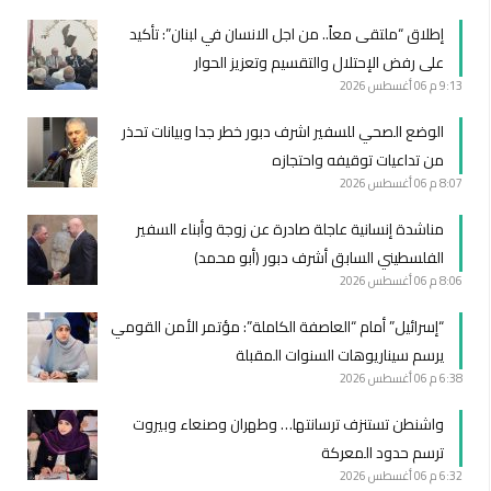
إطلاق “ملتقى معاً.. من اجل الانسان في لبنان”: تأكيد
على رفض الإحتلال والتقسيم وتعزيز الحوار
9:13 م
06 أغسطس 2026
الوضع الصحي للسفير اشرف دبور خطر جدا وبيانات تحذر
من تداعيات توقيفه واحتجازه
8:07 م
06 أغسطس 2026
مناشدة إنسانية عاجلة صادرة عن زوجة وأبناء السفير
الفلسطيني السابق أشرف دبور (أبو محمد)
8:06 م
06 أغسطس 2026
“إسرائيل” أمام “العاصفة الكاملة”: مؤتمر الأمن القومي
يرسم سيناريوهات السنوات المقبلة
6:38 م
06 أغسطس 2026
واشنطن تستنزف ترسانتها… وطهران وصنعاء وبيروت
ترسم حدود المعركة
6:32 م
06 أغسطس 2026