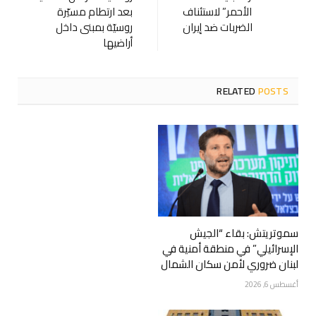
الأحمر” لاستئناف
بعد ارتطام مسيّرة
الضربات ضد إيران
روسيّة بمبنى داخل
أراضيها
RELATED
POSTS
سموتريتش: بقاء “الجيش
الإسرائيلي” في منطقة أمنية في
لبنان ضروري لأمن سكان الشمال
أغسطس 6, 2026