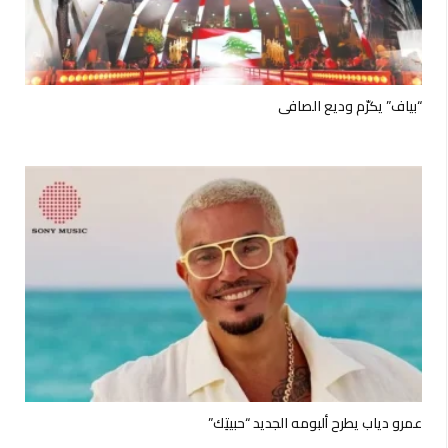
“بياف” يكرّم وديع الصافي
عمرو دياب يطرح ألبومه الجديد “حبيتِك”