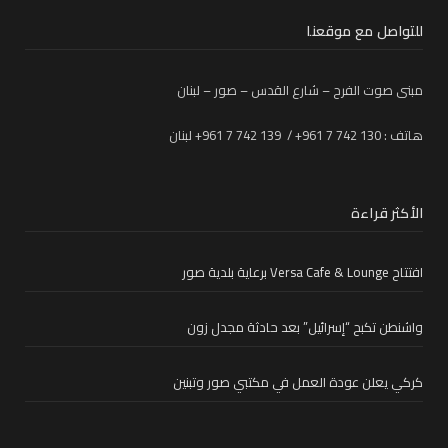
للتواصل مع موقعنا
مبنى صوت الفرح – شارع القدس – صور – لبنان
هاتف : 130 742 7 961+ / 139 742 7 961+ لبنان
الأكثر قراءة
افتتاح Versa Cafe & Lounge برعاية بلدية صور
واشنطن تكبح “إسرائيل” بعد حادثة مجدل زون
كركي يعلن عودة العمل في مكتبي صور وتبنين