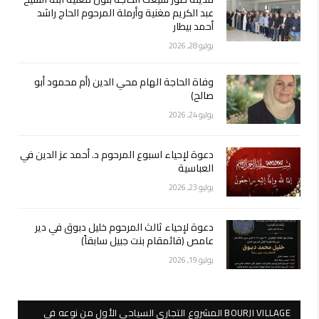
عبد الكريم مغنية وأرملة المرحوم الحاج راشد
أحمد بيطار
يوليو 28, 2026
وفاة الحاجة الهام محي الدين (أم محمود أبو
صالح)
يوليو 24, 2026
دعوة لإحياء اسبوع المرحوم د. أحمد عز الدين في
العباسية
يوليو 23, 2026
دعوة لإحياء ثالث المرحوم خليل دبوق في دير
عامص (قائمقام بنت جبيل سابقاً)
يوليو 19, 2026
BOURJI VILLAGE المشروع التجاري السياحي الأول من نوعه في