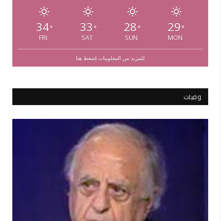
34
33
28
29
°
°
°
°
FRI
SAT
SUN
MON
للمزيد من المعلومات إضغط هنا
وفيات