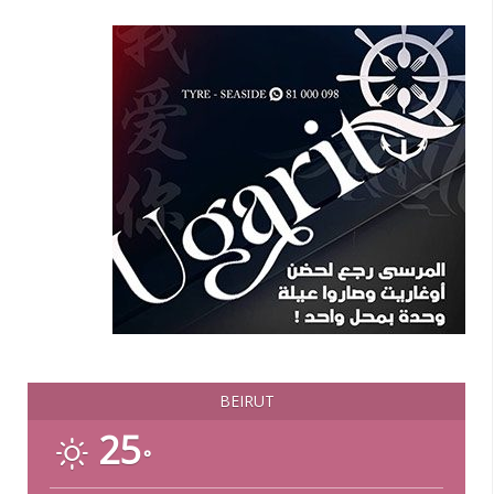
BEIRUT
25
°