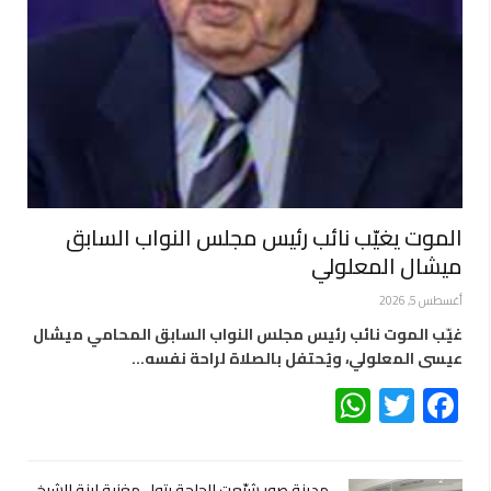
الموت يغيّب نائب رئيس مجلس النواب السابق
ميشال المعلولي
أغسطس 5, 2026
غيّب الموت نائب رئيس مجلس النواب السابق المحامي ميشال
عيسى المعلولي، ويُحتفل بالصلاة لراحة نفسه…
WhatsApp
Twitter
Facebook
مدينة صور شيّعت الحاجة بتول مغنية ابنة الشيخ