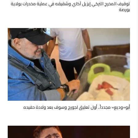
توقيف المخرج التركي إيزيل آكاي وشقيقه في عملية مخدرات بولاية
بورصة
أبو«وديع» مجدداً.. أول تعليق لجورج وسوف بعد ولادة حفيده