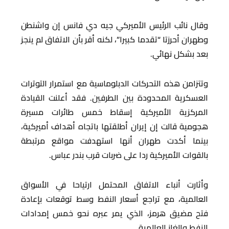
وقال نائب الرئيس الأميركي جيه دي فانس إن واشنطن
وطهران أحرزتا “تقدما كبيرا”، لكنه أقر بأن الاتفاق لم ينجز
بعد بشكل نهائي.
وتتزامن هذه التحركات الدبلوماسية مع استمرار التوترات
العسكرية المحدودة بين الطرفين. فقد أعلنت القيادة
المركزية الأميركية إسقاط خمس طائرات مسيرة
هجومية قالت إن إيران أطلقتها باتجاه أهداف أميركية،
بينما أكدت طهران أنها استهدفت مواقع مرتبطة
بالقوات الأميركية ردا على ضربات قرب بندر عباس.
وأثارت أنباء الاتفاق المحتمل ارتياحا في الأسواق
العالمية، مع تراجع أسعار النفط وسط توقعات بإعادة
فتح مضيق هرمز، الذي يمر عبره نحو خمس إمدادات
النفط والغاز العالمية.