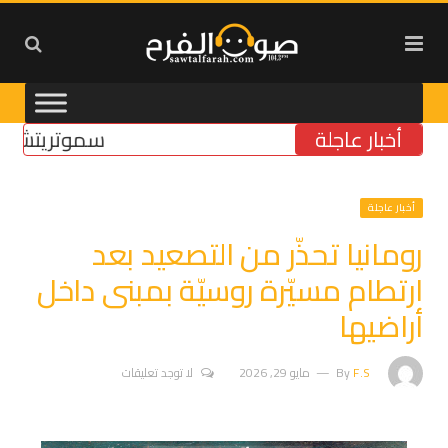
أخبار عاجلة
سموتريتش: بقاء “
أخبار عاجلة
رومانيا تحذّر من التصعيد بعد
ارتطام مسيّرة روسيّة بمبنى داخل
أراضيها
F.S
By
مايو 29, 2026
لا توجد تعليقات