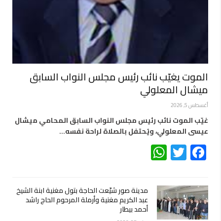
الموت يغيّب نائب رئيس مجلس النواب السابق
ميشال المعلولي
أغسطس 5, 2026
غيّب الموت نائب رئيس مجلس النواب السابق المحامي ميشال
عيسى المعلولي، ويُحتفل بالصلاة لراحة نفسه…
WhatsApp
Twitter
Facebook
مدينة صور شيّعت الحاجة بتول مغنية ابنة الشيخ
عبد الكريم مغنية وأرملة المرحوم الحاج راشد
أحمد بيطار