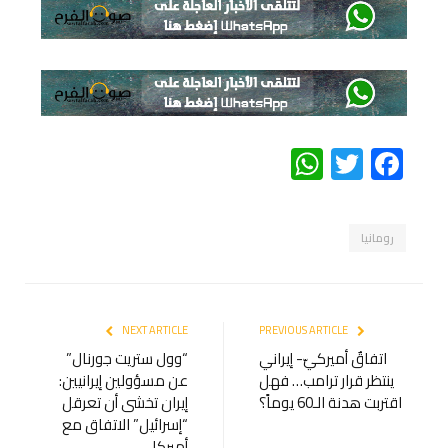
WhatsApp
Twitter
Facebook
رومانيا
NEXT ARTICLE
PREVIOUS ARTICLE
اتفاقٌ أميركيّ- إيراني
“وول ستريت جورنال”
ينتظر قرار ترامب… فهل
عن مسؤولين إيرانيين:
اقتربت هدنة الـ60 يوماً؟
إيران تخشى أن تعرقل
“إسرائيل” الاتفاق مع
أميركا