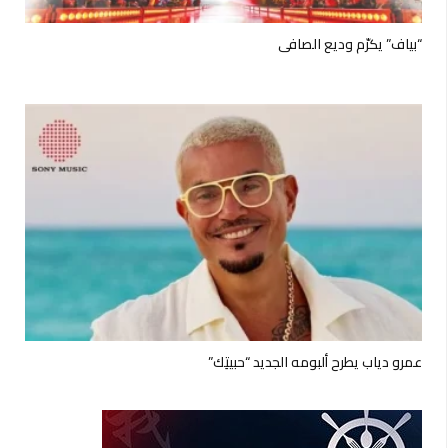
“بياف” يكرّم وديع الصافي
عمرو دياب يطرح ألبومه الجديد “حبيتِك”