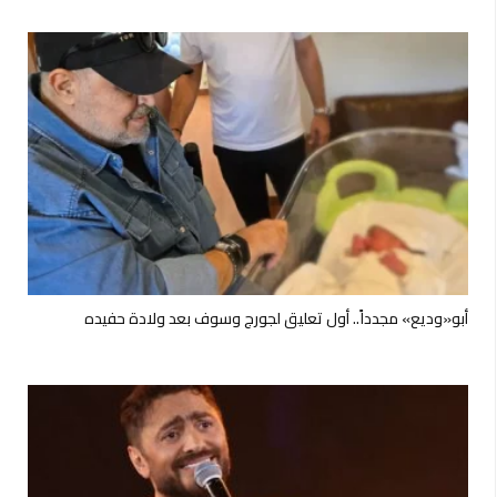
أبو«وديع» مجدداً.. أول تعليق لجورج وسوف بعد ولادة حفيده