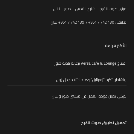
مبنى صوت الفرح – شارع القدس – صور – لبنان
هاتف : 130 742 7 961+ / 139 742 7 961+ لبنان
الأكثر قراءة
افتتاح Versa Cafe & Lounge برعاية بلدية صور
واشنطن تكبح “إسرائيل” بعد حادثة مجدل زون
كركي يعلن عودة العمل في مكتبي صور وتبنين
تحميل تطبيق صوت الفرح