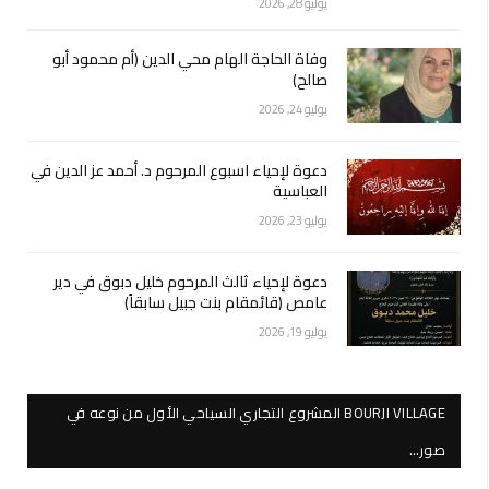
يوليو 28, 2026
وفاة الحاجة الهام محي الدين (أم محمود أبو
صالح)
يوليو 24, 2026
دعوة لإحياء اسبوع المرحوم د. أحمد عز الدين في
العباسية
يوليو 23, 2026
دعوة لإحياء ثالث المرحوم خليل دبوق في دير
عامص (قائمقام بنت جبيل سابقاً)
يوليو 19, 2026
BOURJI VILLAGE المشروع التجاري السياحي الأول من نوعه في
صور…