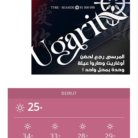
BEIRUT
25
°
34
33
28
29
°
°
°
°