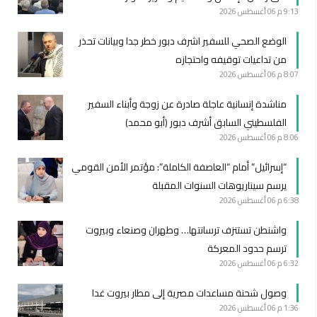
9:13 م
06 أغسطس 2026
الوضع الصحي للسفير اشرف دبور خطر جدا وبيانات تحذر
من تداعيات توقيفه واحتجازه
8:07 م
06 أغسطس 2026
مناشدة إنسانية عاجلة صادرة عن زوجة وأبناء السفير
الفلسطيني السابق أشرف دبور (أبو محمد)
8:06 م
06 أغسطس 2026
“إسرائيل” أمام “العاصفة الكاملة”: مؤتمر الأمن القومي
يرسم سيناريوهات السنوات المقبلة
6:38 م
06 أغسطس 2026
واشنطن تستنزف ترسانتها… وطهران وصنعاء وبيروت
ترسم حدود المعركة
6:32 م
06 أغسطس 2026
وصول شحنة مساعدات مصرية إلى مطار بيروت غدا
1:36 م
06 أغسطس 2026