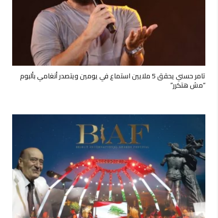
تامر حسني يحقق 5 ملايين استماع في يومين ويتصدر أنغامي بألبوم
“مش هتكرر”