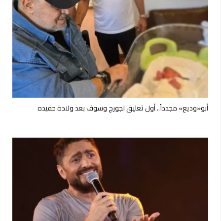
أبو«وديع» مجدداً.. أول تعليق لجورج وسوف بعد ولادة حفيده