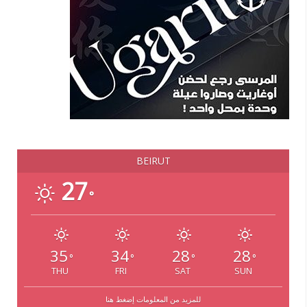
BEIRUT
27
°
35
34
28
28
°
°
°
°
THU
FRI
SAT
SUN
للمزيد من المعلومات إضغط هنا