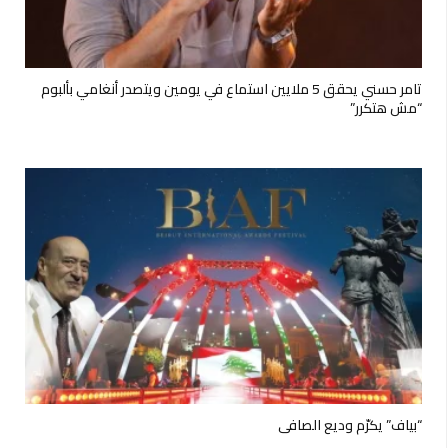
تامر حسني يحقق 5 ملايين استماع في يومين ويتصدر أنغامي بألبوم
“مش هتكرر”
“بياف” يكرّم وديع الصافي