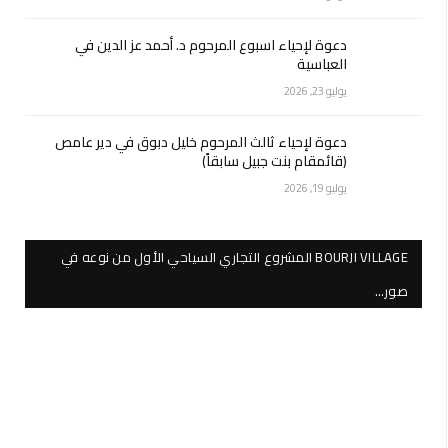
دعوة لإحياء اسبوع المرحوم د. أحمد عز الدين في
العباسية
يوليو 23, 2026
دعوة لإحياء ثالث المرحوم خليل دبوق في دير عامص
(قائمقام بنت جبيل سابقاً)
يوليو 19, 2026
BOURJI VILLAGE المشروع التجاري السياحي الأول من نوعه في
صور…