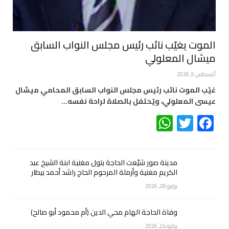
الموت يغيّب نائب رئيس مجلس النواب السابق
ميشال المعلولي
أغسطس 5, 2026
غيّب الموت نائب رئيس مجلس النواب السابق المحامي ميشال
عيسى المعلولي، ويُحتفل بالصلاة لراحة نفسه…
WhatsApp
Twitter
Facebook
مدينة صور شيّعت الحاجة بتول مغنية ابنة الشيخ عبد
الكريم مغنية وأرملة المرحوم الحاج راشد أحمد بيطار
يوليو 28, 2026
وفاة الحاجة الهام محي الدين (أم محمود أبو صالح)
يوليو 24, 2026