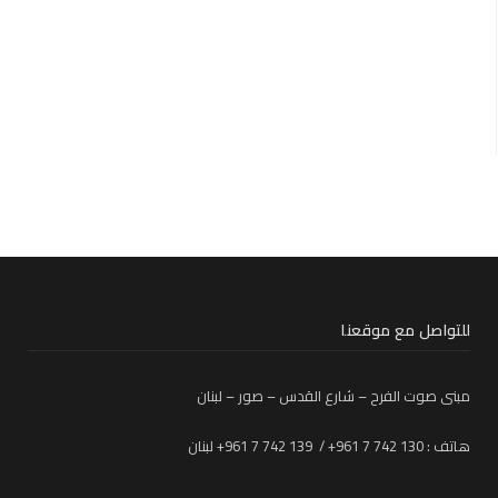
للتواصل مع موقعنا
مبنى صوت الفرح – شارع القدس – صور – لبنان
هاتف : 130 742 7 961+ / 139 742 7 961+ لبنان