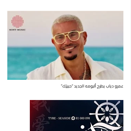
عمرو دياب يطرح ألبومه الجديد “حبيتِك”