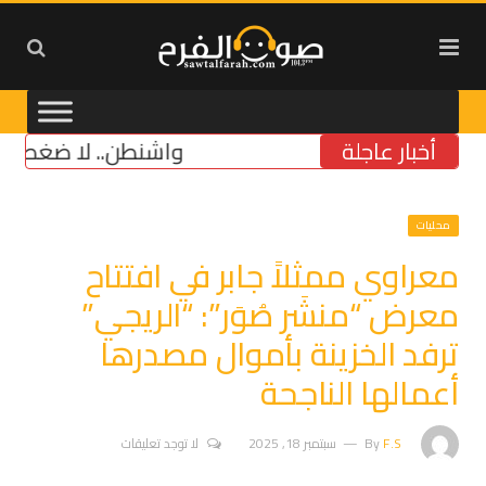
أخبار عاجلة
واشنطن.. لا ضغط على إسرائ
محليات
معراوي ممثلاً جابر في افتتاح
معرض “منشَر صُوَر”: “الريجي”
ترفد الخزينة بأموال مصدرها
أعمالها الناجحة
F.S
By
سبتمبر 18, 2025
لا توجد تعليقات