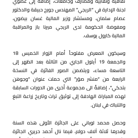
ثقافية ونقابية ومصارف وجامعات، إضافة إلى عضوَي
لجنة الإدارة في “الريجي” المهندس جورج حبيقة والدكتور
عصام سلمان، ومستشار وزير المالية غسان بيضون،
ومفوضة الحكومة لدى الريجي ميرنا باز والمراقبة
المالية كارول يوسف.
وسيكون المعرض مفتوحاً أمام الزوار الخميس 18
والجمعة 19 أيلول الجاري من الثالثة بعد الظهر إلى
التاسعة مساء، ويتضمن الصور الفائزة في النسخة
الرابعة من “منشر صوَر” التي حملت عنوان “وجوهن
بتحكي”، إضافةً الى مجموعة أخرى من الدورات السابقة
لهذه المباراة الهادفة إلى توثيق تراث وتاريخ زراعة التبغ
والتنباك في لبنان.
وحصل محمد لوباني على الجائزة الأولى هذه السنة
وقدرها ثلاثة آلاف دولار، فيما نال أحمد حريري الجائزة