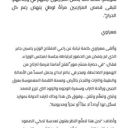
لتبقى قصص المزارعين مرآةً لوطنٍ ينهض رغم كل
الجراح”.
معراوي
وألقى معراوي كلمة نيابة عن راعي الافتتاح الوزير ياسين جابر
الذي لم يتمكن من الحضور لارتباطه بجلسة لمجلس الوزراء،
فقال: “في حضرة منشر صور، ُتفتح أمامنا فرصة لنرتاح من
الهموم الضاغطة، ونبحر في عالم ابداع يحمل اسساً من الأصالة
والطيبة والتراث والتجذر بالأرض، ونعمة اللقمة المغموسة بعرق
الجبين ورائحة التراب وسمرة الوجوه والزنود التي تزرع لتصمد
وتبني وتعلّم وتنتج… وفوق كل هذا وذاك لترفد الدولة بموارد
تسجّل لها أرباحاً لا عبئاً أو عجزاً ومديونية”.
وأضاف: “نحن هنا لنمتّع النظر بفنون لعدسة تحكي الصمود