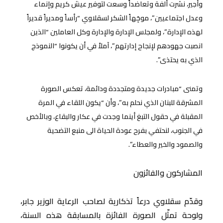
وأجير، نشرت ألفة وتعاضداً وسعت لتوفير عيش كريم وإنماء
وعدل اجتماعيين”، موجَِهاً الشكر لسقلاوي “رأساً ومديراً قديراً
لهذه الإدارة”، ولمجلس الإدارة والإدارة وكل العاملين “الذين
انصبت جهودهم لإنجاح إدارتهم”، آملاً في أن يكونوا “النموذج
الذي به يحتذى”.
وتمنى “مبادرات جديدة ومتجددة ودائمة، تعكس الصورة
المشرقة للبنان الذي نحلم به”، وأن “يكون اللقاء في المرة
المقبلة في حقول التبغ أينما وجدت في عكار والبقاع، وبالأخص
في الجنوب، لنحتفي بفرح عودة الحياة الى منبع التضحية
والصمود والخير والعطاء”.
المشاركون والفائزون
وقدّم سقلاوي درعاً تذكارية لصاحب الرعاية الوزير جابر،
ولوحة تمثّل الصورة الفائزة بالمسابقة هذه السنة،