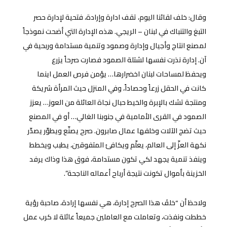
وقال: خلف لقائنا اليوم، تقف ادارة وإرادة، فتحية لإدارة حصر
التبغ والتنباك في لبنان – الريجي. هذه الإدارة التي أضحت نموذجاً
لمصنع انتاج وأجيال وإدارة وصمود وتنمية مستدامة وربحية في
آن. إدارة نذرت نفسها لشتلة الصمود فصارت صرحاً يزرع
ويحفظ لمساحات لبنان اخضرارها… يؤمن فرص العمل اينما
كانت في الحقل زرعاً وحصاداً، وفي المنزل حيث المرأة شريكة
ومنتجة تشك بالإبرة والخيط حبال نجاة العائلة من العوز… يعزز
الصمود في القرى الأمامية في جنوبنا الغالي… أو في المصنع
حيث تضج الآلات وخلفها عمال صابرون. صرح يصنّع ويطوّر يصدّر
نكهة العزّ إلى العالم، يعلّم ويكافئ المتفوقين، يطبب ويخطط
وينفذ تنمية يجهد لكي تكون مستدامة، فوق هذا وذاك يرفد
الخزينة بأموال تكونت نتيجة أرباح أعماله الناجحة”.
ولاحظ أن “خلفَ هذا الصرح إدارة، هي نفسها إرادة، صاحبة رؤية
خططت ونفذت، وتعاملت مع العاملين جميعاً عائلة لا كرب عمل