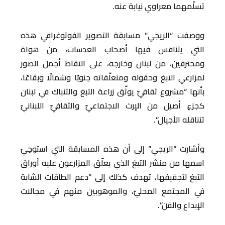
تسلّمهما معراوي نيابة عنه.
ووصفت “الريجي” مسابقة التصوير الفوتوغرافي هذه
التي يتنافس فيها أصحاب العدسات، من هواة
ومحترفين، من لبنان وخارجه، على التقاط أجمل الصور
لمزارعي التبغ وحقوله ومتعلّقاته جنوبًا وشمالًا وبقاعًا،
بأنها “مشروع ثقافيّ يوثّق زراعة التبغ والتنباك في لبنان
كجزءٍ أصيل من الإرث الاجتماعيّ والثقافيّ اللبنانيّ
تتناقله الأجيال”.
وأشارت “الريجي” إلى أن هذه المسابقة التي استوحِيَ
اسمها من منشر التبغ الذي يعلّق المزارعون عليه أوراق
التبغ لتجفيفها، تهدف كذلك إلى “دعم الطاقات الشابة
في المجتمع المحليّ، والموهوبين منهم في مجالات
الإبداع والفن”.