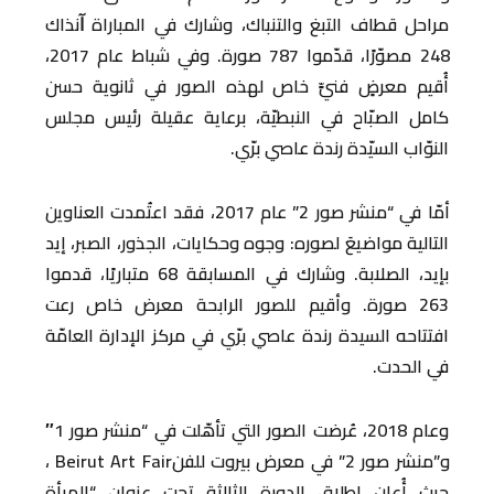
مراحل قطاف التبغ والتنباك، وشارك في المباراة ﺁنذاك
248 مصوّرًا، قدّموا 787 صورة. وفي شباط عام 2017،
أُقيم معرضٍ فنيٍّ خاص لهذه الصور في ثانوية حسن
كامل الصبّاح في النبطيّة، برعاية عقيلة رئيس مجلس
النوّاب السيّدة رندة عاصي برّي.
أمّا في “منشر صور 2” عام 2017، فقد اعتُمدت العناوين
التالية مواضيعَ لصوره: وجوه وحكايات، الجذور، الصبر، إيد
بإيد، الصلابة. وشارك في المسابقة 68 متباريًا، قدموا
263 صورة. وأقيم للصور الرابحة معرض خاص رعت
افتتاحه السيدة رندة عاصي برّي في مركز الإدارة العامّة
في الحدت.
وعام 2018، عُرضت الصور التي تأهّلت في “منشر صور 1″
و”منشر صور 2” في معرض بيروت للفنBeirut Art Fair ،
حيث أُعلِن إطلاق الدورة الثالثة تحت عنوان “المرأة