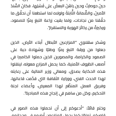
حينَ حوصرَتْ وحين راهَنَ البعضُ على فَشلِها، فكانَ السَّندَ
الأمينَ، والضَّمانةَ الثَّابتةَ ولولاه لما استطعنا أن نحقّق ما
حقّقنا من نجاحات، ولما بقيت زراعة التبغ رمزًا للصمود،
وركيزةً من ركائز الهوية والاستقرار”.
وشكر سقلاوي “المزارعين الأبطال أبناء الأرض، الذين
جعلوا من ورقة التبغ رمزًا وطنيًا وشهادة حية على
الصمود والكرامة، والمصورين الذين حملوا الكاميرا في
أصعب الظروف الأمنية، كما يحمل المزارع معوله، لينقلوا
هذه الحكاية بصدق، ومعالي وزير المالية على رعايته
لهذا الحدث الفني، ووزارة الثقافة التي قدّمت قاعاتها،
وفريق العمل المنظّم لهذا المعرض، وأعضاء لجنة
التحكيم، وكل من ساهم في إنجاح هذه المبادرة”.
وختم قائلاً: “أدعوكم إلى أن تحملوا هذه الصور في
قلوبكم، تمامًا كما يحمل المزارعون أرضهم في وجدانهم،