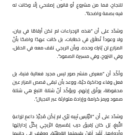
للنجاح، فما من مشروعِ أو قانون إصلاحيَ إلّا وكانت له
فيه بصمة واضحة”.
وشدّد على أن “هذه الإجراءات لم تكن أرقامًا في بيان،
ولا وعوداً تُطلَق في خطابات، بل كانت عهدًا واضحًا بأنّ
المزارع لن يُترك وحده. وبأن الريجي تقف معه في الحقل،
وفي النزوح، وفي مسيرة الصمود”.
وأكّد أن “معرض منشر صور ليس مجرد فعالية فنية، بل
فعل وفاء وذاكرة حيّة، ووعد بأن تبقى قصص المزار عين
محفوظة، يوتّق إرتهم، ويؤكّد أنّ شتلة التبغ هي شتلة
صمود ورمز كرامة وإرادة متوارثة عبر الاجيال”.
وشدّد على أن “الرَّئيسِ نَبِيه بَرّي لم يَكُن مُجرَّدَ داعمِ لزراعةِ
التِّبغِ، بَل كان رَفيقَ درب لِمَسيرةِ الرّيجِي بِكُلِّ إداراتِها
وأدوارِها. لَقَد آمَنَ بقيمتِها الوَطنَيّة، ووقف إلى جانبها