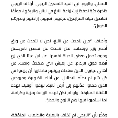
المحلي. واليوم، في العيد التسعين للريجي، أرادَته الريجي
ذاكرةٍ حيّةٍ لحفظُ إرث زراعة التبغ في لبنان وتاريخها، موثّقًا
تفاصيل حياة المزارعين: عرقهم، تعبهم، إرادتهم وصبرهم
الطويل”.
وأضاف: “حين نتحدث عن التبغ، نحن لا نتحدث عن ورق
أخضر يُزرع ويُقطف. نحن نتحدث عن قصص ناس…عن
وجوه تحمل معنى الحياة نفسها. عن ابن عيتا الذي زرع
أرضه فوق الركام. عن رميش التي صمَدتْ وزرعت. عن
أهالي عيترون الذين سقطت بيوتهم فاختاروا أن يزرعوا في
كل شبر لم يطأه الاحتلال. عن أبناء الضهيرة ومروحين
الذين حملوا عدّتهم إلى أرض ثانية، ليبقوا أوفياء لهذه
الشتلة المباركة. ولو لم تكن لهذه الزراعة رمزية وكرامة،
لما استمروا فيها رغم النزوح والخطر”.
وذكّر بأن “الريجي لم تكتف بالرمزية والكلمات المنمّقة،