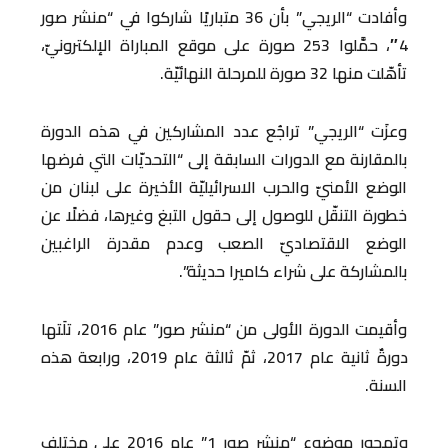
وأفادت “الريجي” بأن 36 متباريًا شاركوا في “منشر صور
4″، حمَّلوا 253 صورة على موقع المباراة الإلكترونيّ،
تأهّلت منها 32 صورة للمرحلة النهائيّة.
وعزَت “الريجي” تراجُع عدد المشاركين في هذه الدورة
بالمقارنة مع الدورات السابقة إلى “التحديّات التي فرضها
الوضع الأمنيّ والحرب الاسرائيليّة الأخيرة على لبنان من
خطورة التنقّل للوصول إلى حقول التبغ وغيرها، فضلًا عن
الوضع الاقتصاديّ الصعب وعدم مقدرة الراغبين
بالمشاركة على شراء كاميرا حديثة”.
وأقيمت الدورة الأولى من “منشر صور” عام 2016، تلَتها
دورةٌ ثانية عام 2017، ثمّ ثالثة عام 2019، ورابعة هذه
السنة.
وتمحور موضوع “منشر صور 1” عام 2016 على مختلف