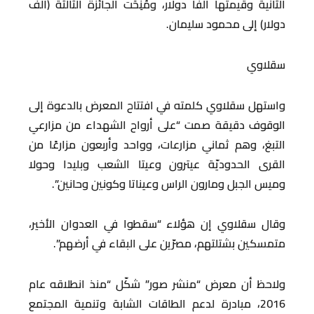
الثانية وقيمتها ألفا دولار، ومُنِحَت الجائزة الثالثة (ألف
دولار) إلى محمود سليمان.
سقلاوي
واستهل سقلاوي كلمته في افتتاح المعرض بالدعوة إلى
الوقوف دقيقة صمت “على أرواح الشهداء من مزارعي
التبغ، وهم ثماني مزارعات، وواحد وأربعون مزارعًا من
القرى الحدوديّة عيترون وعيتا الشعب وبليدا وحولا
وميس الجبل ومارون الراس وعيناتا وكونين وحانين”.
وقال سقلاوي إن هؤلاء “سقطوا في العدوان الأخير،
متمسكين بشتلتهم، مصرّين على البقاء في أرضهم”.
ولاحظ أن معرض “منشر صور” شكّل “منذ انطلاقه عام
2016، مبادرة لدعم الطاقات الشابة وتنمية المجتمع