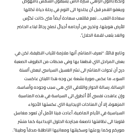
وتخط باللون الزاهي سيرة أناس يسبقون الشمس بالنهوض
ويغفو القمر قبل أن يخلدوا الى النوم في رحلة حياة تكللها
سعادة التعب… نعم فللتعب سعادة أيضاً متى كانت تكرّس
للأرض هويتها، وتخرج من أرحامه أجيالٌ تصلح رجالاً لبناء الحاضر
والغد بتعب لقمة الحلال”.
وتابع قائلاً: “نعرف المناشر، أنها ملازمة للثياب النظيفة، لكن في
بعض المراحل التي قطعنا بها وفي محطات من الظروف الصعبة
درج أن تحولت المناشر الى نشر الغسيل السياسي لبعض ألسنة
السوء، ما عكس صورة بشعة عن وجه هذا اللبنان عاكست
الرسالة، رسالة الحوار والتلاقي التي هي سبب وجوده وأساسه.
وإن عاهدت نفسي ألاّ أتطرق الى السياسة في هذه المناسبة
المزهوة، إلا أن المناخات الإيجابية التي عكستها الأجواء
السياسية في الأيام الماضية، أعادت فينا الأمل أن تعود مغاسل
قلوبنا الى نظافتها ناصعة مجترحة الحلول الإبداعية كما منشر
صوركم وكما روعتها وسكينتها ومعانيها الناطقة صدقاً وطيبة”.