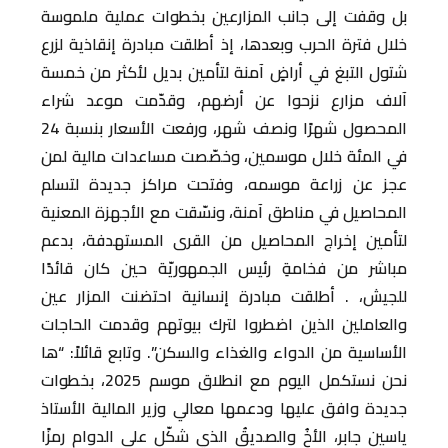
بل وقفت إلى جانب المزارعين بخطوات عملية ملموسة
خلال فترة الحرب وبعدها، إذ أطلقت مبادرة إنقاذية لزرع
شتول التبغ في أراضٍ آمنة لتأمين بديل لأكثر من خمسة
آلاف مزارع نزحوا عن أرضهم، وقدّمت موعد شراء
المحصول شهرًا ونصف شهر، ورفعت الأسعار بنسبة 24
في المئة خلال موسمين، وخصّصت مساعدات مالية لمن
عجز عن زراعة موسمه، وفتحت مراكز جديدة لتسلم
المحاصيل في مناطق آمنة، ونسّقت مع الأجهزة المعنية
لتأمين إخراج المحاصيل من القرى المستهدفة، بدعم
مباشر من فخامةِ رئيس الجمهوريّة حين كان قائدًا
للجيش، . أطلقت مبادرة إنسانية احتضنت المزار عين
والعاملين الذين اضطروا لترك بيوتهم وقدمت الحاجات
الأساسية من الدواء والغذاء والسكن”. وتابع قائلاً: “ها
نحن نستكمل اليوم مع انطلاق موسم 2025، بخطوات
جديدة وافق عليها ودعمها معالي وزير المالية الأستاذ
ياسين جابر، الأخُ والصديقُ الذي شكّل على الدوام رمزًا