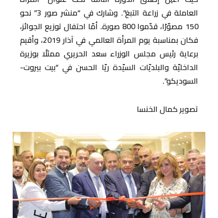
العاملة في زراعة التبغ”. وشارك في “منشر صور 3” نحو
150 مصوّرًا، قدّموا 800 صورة. أمّا احتفال توزيع الجوائز،
فكان بمناسبة يوم المرأة العالمي في آذار 2019، وأقيم
برعاية رئيس مجلس الوزراء سعد الحريري ممثلًا بوزيرة
الداخليّة والبلديّات السيّدة ريّا الحسن في “بيت بيروت-
السوديكو”.
تصوير كمال الخنسا