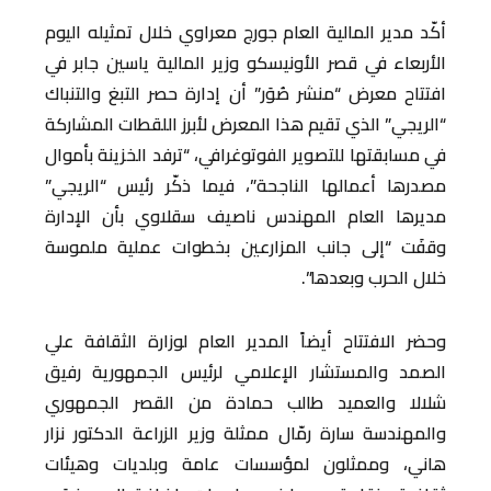
أكّد مدير المالية العام جورج معراوي خلال تمثيله اليوم
الأربعاء في قصر الأونيسكو وزير المالية ياسين جابر في
افتتاح معرض “منشر صُوَر” أن إدارة حصر التبغ والتنباك
“الريجي” الذي تقيم هذا المعرض لأبرز اللقطات المشاركة
في مسابقتها للتصوير الفوتوغرافي، “ترفد الخزينة بأموال
مصدرها أعمالها الناجحة”، فيما ذكّر رئيس “الريجي”
مديرها العام المهندس ناصيف سقلاوي بأن الإدارة
وقفَت “إلى جانب المزارعين بخطوات عملية ملموسة
خلال الحرب وبعدها”.
وحضر الافتتاح أيضاً المدير العام لوزارة الثقافة علي
الصمد والمستشار الإعلامي لرئيس الجمهورية رفيق
شلالا والعميد طالب حمادة من القصر الجمهوري
والمهندسة سارة رمّال ممثلة وزير الزراعة الدكتور نزار
هاني، وممثلون لمؤسسات عامة وبلديات وهيئات