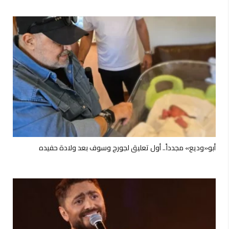
أبو«وديع» مجدداً.. أول تعليق لجورج وسوف بعد ولادة حفيده