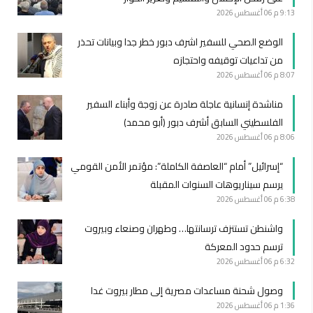
9:13 م
06 أغسطس 2026
الوضع الصحي للسفير اشرف دبور خطر جدا وبيانات تحذر
من تداعيات توقيفه واحتجازه
8:07 م
06 أغسطس 2026
مناشدة إنسانية عاجلة صادرة عن زوجة وأبناء السفير
الفلسطيني السابق أشرف دبور (أبو محمد)
8:06 م
06 أغسطس 2026
“إسرائيل” أمام “العاصفة الكاملة”: مؤتمر الأمن القومي
يرسم سيناريوهات السنوات المقبلة
6:38 م
06 أغسطس 2026
واشنطن تستنزف ترسانتها… وطهران وصنعاء وبيروت
ترسم حدود المعركة
6:32 م
06 أغسطس 2026
وصول شحنة مساعدات مصرية إلى مطار بيروت غدا
1:36 م
06 أغسطس 2026