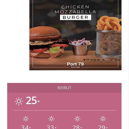
BEIRUT
25
°
34
33
28
29
°
°
°
°