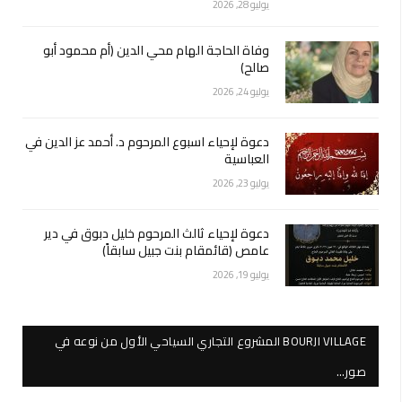
يوليو 28, 2026
وفاة الحاجة الهام محي الدين (أم محمود أبو
صالح)
يوليو 24, 2026
دعوة لإحياء اسبوع المرحوم د. أحمد عز الدين في
العباسية
يوليو 23, 2026
دعوة لإحياء ثالث المرحوم خليل دبوق في دير
عامص (قائمقام بنت جبيل سابقاً)
يوليو 19, 2026
BOURJI VILLAGE المشروع التجاري السياحي الأول من نوعه في
صور…