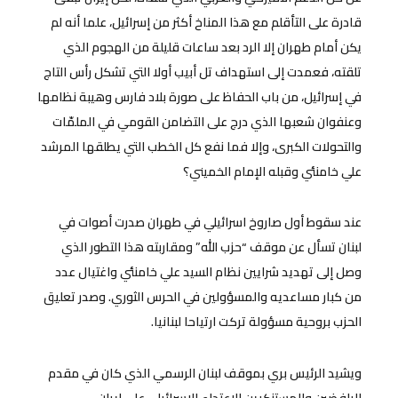
قادرة على التأقلم مع هذا المناخ أكثر من إسرائيل، علما أنه لم
يكن أمام طهران إلا الرد بعد ساعات قليلة من الهجوم الذي
تلقته، فعمدت إلى استهداف تل أبيب أولا التي تشكل رأس التاج
في إسرائيل، من باب الحفاظ على صورة بلاد فارس وهيبة نظامها
وعنفوان شعبها الذي درج على التضامن القومي في الملمّات
والتحولات الكبرى، وإلا فما نفع كل الخطب التي يطلقها المرشد
علي خامنئي وقبله الإمام الخميني؟
عند سقوط أول صاروخ اسرائيلي في طهران صدرت أصوات في
لبنان تسأل عن موقف “حزب الله” ومقاربته هذا التطور الذي
وصل إلى تهديد شرايين نظام السيد علي خامنئي واغتيال عدد
من كبار مساعديه والمسؤولين في الحرس الثوري. وصدر تعليق
الحزب بروحية مسؤولة تركت ارتياحا لبنانيا.
ويشيد الرئيس بري بموقف لبنان الرسمي الذي كان في مقدم
الرافضين والمستنكرين للاعتداء الإسرائيلي على إيران.