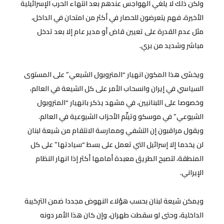
ولكن ذلك لا يلغي الهواجس عندهم بعد انتهاء الحرب الإسرائيلية
الأخيرة، فهم يتعرضون للحصار في أكثر من امتحان في الداخل،
مثل عدم القدرة على تعيين قاض أو مدير عام إلا بعد تدخل
مباشر وشديد من بري.
ويخشى هذا المكون انهيار “المتروبول الشيعي” على المستوى
السياسي في إيران وانسحاب الأمر على كل الشيعة في العالم،
وخصوصا على اللبنانيين، في مشهد يذكر بانهيار “المتروبول
الشيوعي” في موسكو وتيتّم الأحزاب الشيوعية في العالم.
ويقول مراقبون إن التشفي وممارسة الانتقام من شيعة لبنان
لن يخدما إلا إسرائيل التي تعمل على بسط “سيادتها” على كل
المنطقة، لتصبح الطريق معبدة أمامها أكثر إذا انهار النظام
الإيراني.
ويمكن شيعة لبنان بحسب هؤلاء النهوض مجددا ضمن التركيبة
الداخلية، وحتى لو سقطت طهران، وإن كان هذا الأمر دونه