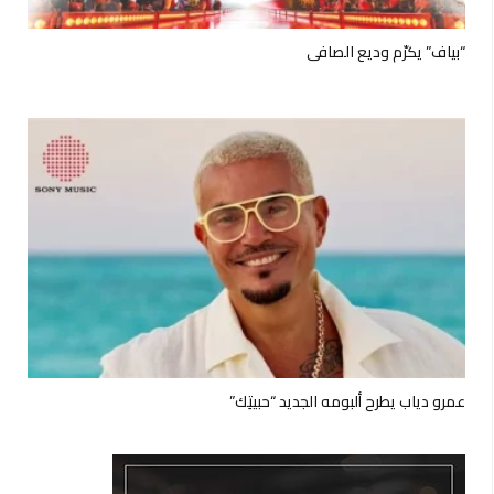
“بياف” يكرّم وديع الصافي
عمرو دياب يطرح ألبومه الجديد “حبيتِك”