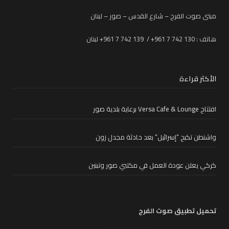
مبنى صوت الفرح – شارع القدس – صور – لبنان
هاتف : 130 742 7 961+ / 139 742 7 961+ لبنان
الأكثر قراءة
افتتاح Versa Cafe & Lounge برعاية بلدية صور
واشنطن تكبح “إسرائيل” بعد حادثة مجدل زون
كركي يعلن عودة العمل في مكتبي صور وتبنين
تحميل تطبيق صوت الفرح