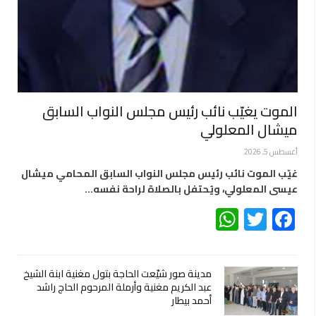
الموت يغيّب نائب رئيس مجلس النواب السابق
ميشال المعلولي
أغسطس 5, 2026
غيّب الموت نائب رئيس مجلس النواب السابق المحامي ميشال
عيسى المعلولي، ويُحتفل بالصلاة لراحة نفسه…
WhatsApp
Twitter
Facebook
مدينة صور شيّعت الحاجة بتول مغنية ابنة الشيخ
عبد الكريم مغنية وأرملة المرحوم الحاج راشد
أحمد بيطار