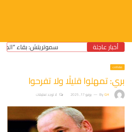
أخبار عاجلة
سموتريتش: بقاء “الجيش الإسر
مقالات
بري: تمهلوا قليلًا ولا تفرحوا
GH
By
يونيو 17, 2025
لا توجد تعليقات