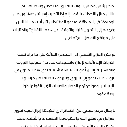
يختصر رئيس مجلس النواب نبيه بري ما يحصل وسط انقسام
لبناني حيال الأحداث، بالقول إنه إذا انتصرت إسرائيل “ستكون هي
الوحيدة” في المنطقة، ويدعو المغتبطين لتل أبيب من لبنانيين
وغيرهم إلى التمهل قليلا والتوقف عن هذه “الأفراح” والكتابات
على مواقع التواصل الاجتماعي.
لم يكن المزاج الشيعي ليل الخميس الفائت على ما يرام نتيجة
الضربات الإسرائيلية لإيران واستهداف عدد من عقولها النووية
والعسكرية، إلا أن أصواتا سياسية شيعية لدى هذا المكون في
بيروت كانت تدعو إلى التروي والهدوء انطلاقا من مراسها
بالإيرانيين ومواجهتهم الحصار والضربات التي يتلقونها طوال
أربعة عقود.
لا يقلل مرجع شيعي من الخسائر التي تتكبدها إيران نتيجة تفوق
إسرائيل في سلاح الجو والتكنولوجيا العسكرية والأمنية، فضلا
عن كل الدعم الأميركي والغربي الذي تتلقاه، لكن إيران تبقى