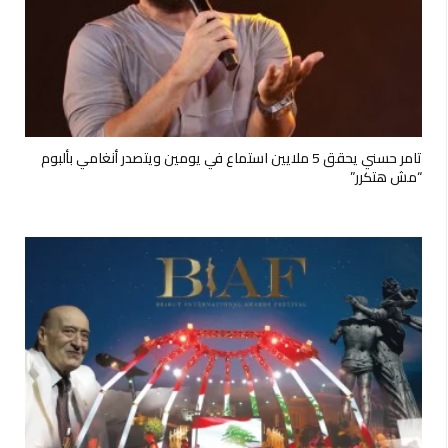
تامر حسني يحقق 5 ملايين استماع في يومين ويتصدر أنغامي بألبوم
“مش هتكرر”