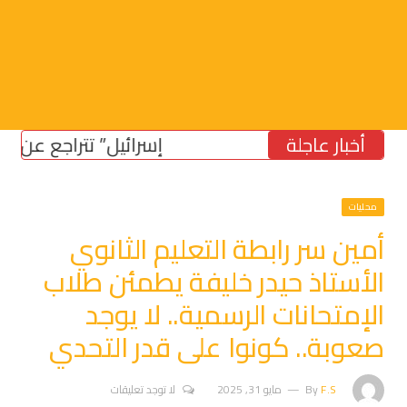
أخبار عاجلة
“إسرائيل” تتراجع عن موقفها 
محليات
أمين سر رابطة التعليم الثانوي
الأستاذ حيدر خليفة يطمئن طلاب
الإمتحانات الرسمية.. لا يوجد
صعوبة.. كونوا على قدر التحدي
F.S
By
مايو 31, 2025
لا توجد تعليقات