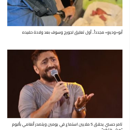
أبو«وديع» مجدداً.. أول تعليق لجورج وسوف بعد ولادة حفيده
تامر حسني يحقق 5 ملايين استماع في يومين ويتصدر أنغامي بألبوم
“مش هتكرر”