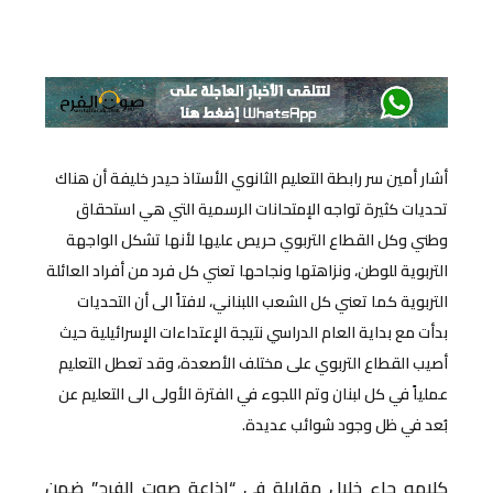
أشار أمين سر رابطة التعليم الثانوي الأستاذ حيدر خليفة أن هناك
تحديات كثيرة تواجه الإمتحانات الرسمية التي هي استحقاق
وطني وكل القطاع التربوي حريص عليها لأنها تشكل الواجهة
التربوية للوطن، ونزاهتها ونجاحها تعني كل فرد من أفراد العائلة
التربوية كما تعني كل الشعب اللبناني، لافتاً الى أن التحديات
بدأت مع بداية العام الدراسي نتيجة الإعتداءات الإسرائيلية حيث
أصيب القطاع التربوي على مختلف الأصعدة، وقد تعطل التعليم
عملياً في كل لبنان وتم اللجوء في الفترة الأولى الى التعليم عن
بُعد في ظل وجود شوائب عديدة.
كلامه جاء خلال مقابلة في “إذاعة صوت الفرح” ضمن