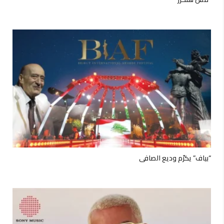
“بياف” يكرّم وديع الصافي