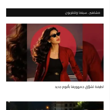
مشاهير.. سينما وتلفزيون
لطيفة تشوّق جمهورها بألبوم جديد