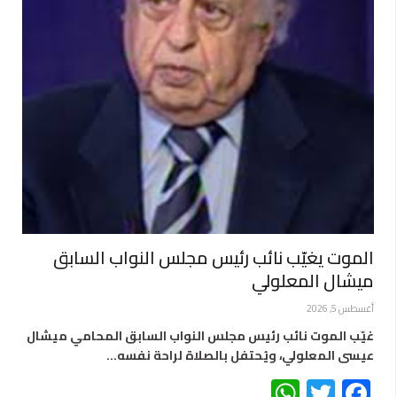
الموت يغيّب نائب رئيس مجلس النواب السابق
ميشال المعلولي
أغسطس 5, 2026
غيّب الموت نائب رئيس مجلس النواب السابق المحامي ميشال
عيسى المعلولي، ويُحتفل بالصلاة لراحة نفسه…
WhatsApp
Twitter
Facebook