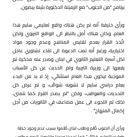
برنامج “من الجنوب” مع الزميلة الدكتورة بثينة بيضون.
ورأى خليفة أنه لم يكن هناك واقع تعليمي سليم هذا
العام، وكان هناك أمل بالنظر الى الواقع التربوي ولكن
اتُخذ القرار بعدم تقليص المناهج وعدم وجود مواد
اختيارية، ورغم أنه تمت الدعوة الى لقاء تشاوري عاجل
لكل أسرة التعليم الثانوي في لبنان وصدر عنه مذكرة تم
رفعها الى وزيرة التربية وتم الحديث عن كل الأسباب
الموجبة ليكون هذا العام استثنائي، إذ لا بد من البدء
بعام دراسي سليم لا تشوبه شوائب، و تم عرض كل
التحديات والعواقب، ولكن “لم يصدر القرار كما نتمنى،
لذلك تم اللجوء الى عمل مضاعف في الثانويات من أجل
إكمال المنهاج” .
ورأى أن الجنوب ظُلم وطلاب لبنان ظُلموا بسبب عدم وجود خطة
طوارئ للتعليم، قائلاً: ” كما تحدينا وربحنا وانتصرنا، اليوم مطلوب