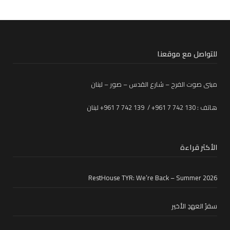
للتواصل مع موقعنا
مبنى صوت الفرح – شارع القدس – صور – لبنان
هاتف : 130 742 7 961+ / 139 742 7 961+ لبنان
الأكثر قراءة
RestHouse TYR: We’re Back – Summer 2026
سفرُ العهدِ الأخير