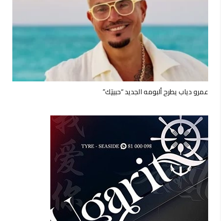
عمرو دياب يطرح ألبومه الجديد “حبيتِك”