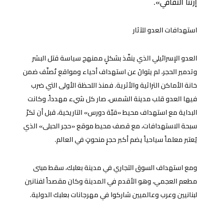
إرثنا الثقافي».
استهدافات العدو للآثار
العدو الإسرائيلي الذي ينفّذ بشكلٍ ممنهج سياسة قتل البشر
وتدمير الحجر، لم يتوانَ عن استهداف أحياء ومواقع تُصنّف ضمن
خانة الأماكن التراثية والأثرية. فمنذ اللحظة الأولى التي ضرب
فيها العدو قلب مدينة الشمس، صار كل شيء مهدداً، وكانت
البداية مع استهداف محيط «قبّة دورس» التاريخية، قبل أن تكرّ
سبحة الاستهدافات، مع قصف محيط موقع «حجر الحبلى» الذي
يُعتبر معلماً سياحياً يضم أكبر حجرٍ منحوتٍ في العالم.
ومع استهداف السوق التجاري في مدينة بعلبك، سقط مبنى
مطعم العجمي، وهو الأقدم في المدينة وكان مقصداً لفنانين
لبنانيين وعرب وعالميين شاركوا في مهرجانات بعلبك الدولية.