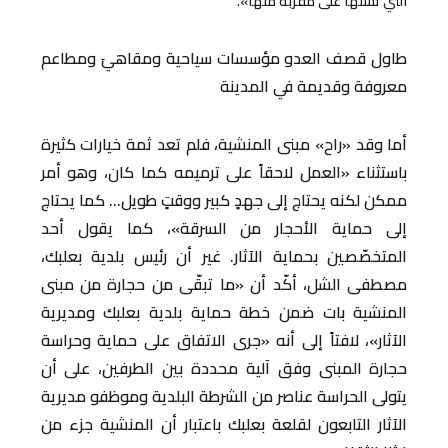
التي تشنها على مقربة منها».
طاول قصف العدو مؤسسات سياحية ومقاهيَ ومطاعم
معروفة وقديمة في المدينة
أما وقد «راح» مبنى المنشية، فلم تعد ثمة خيارات كثيرة
باستثناء «العمل لاحقاً على ترميمه كما كان، وهو أمر
ممكن لكنه يحتاج إلى جهدٍ كبير ووقتٍ طويل… كما يحتاج
إلى حماية الأحجار من السرقة»، كما يقول أحد
المتخصّصين بحماية الآثار. غير أن رئيس بلدية بعلبك،
مصطفى الشل، أكّد أن «ما تبقّى من حجارة من مبنى
المنشية بات ضمن خطة حماية بلدية بعلبك ومديرية
الآثار»، لافتاً إلى أنه «جرى الاتفاق على حماية وحراسة
حجارة المبنى وفق آلية محددة بين الطرفين، على أن
يتولى الحراسة عناصر من الشرطة البلدية وموظفو مديرية
الآثار التابعون لقلعة بعلبك باعتبار أن المنشية جزء من