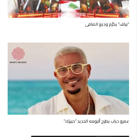
“بياف” يكرّم وديع الصافي
عمرو دياب يطرح ألبومه الجديد “حبيتِك”