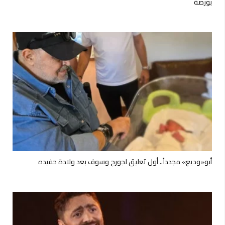
بورصة
أبو«وديع» مجدداً.. أول تعليق لجورج وسوف بعد ولادة حفيده