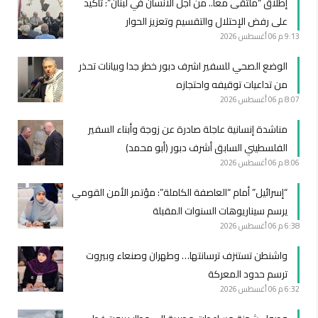
إطلاق “ملتقى معاً.. من اجل الانسان في لبنان”: تأكيد
على رفض الإحتلال والتقسيم وتعزيز الحوار
9:13 م
06 أغسطس 2026
الوضع الصحي للسفير اشرف دبور خطر جدا وبيانات تحذر
من تداعيات توقيفه واحتجازه
8:07 م
06 أغسطس 2026
مناشدة إنسانية عاجلة صادرة عن زوجة وأبناء السفير
الفلسطيني السابق أشرف دبور (أبو محمد)
8:06 م
06 أغسطس 2026
“إسرائيل” أمام “العاصفة الكاملة”: مؤتمر الأمن القومي
يرسم سيناريوهات السنوات المقبلة
6:38 م
06 أغسطس 2026
واشنطن تستنزف ترسانتها… وطهران وصنعاء وبيروت
ترسم حدود المعركة
6:32 م
06 أغسطس 2026