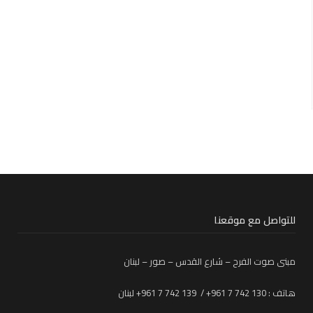
للتواصل مع موقعنا
مبنى صوت الفرح – شارع القدس – صور – لبنان
هاتف : 130 742 7 961+ / 139 742 7 961+ لبنان