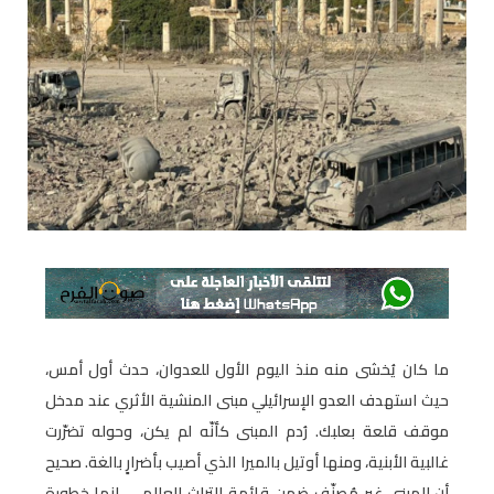
ما كان يُخشى منه منذ اليوم الأول للعدوان، حدث أول أمس،
حيث استهدف العدو الإسرائيلي مبنى المنشية الأثري عند مدخل
موقف قلعة بعلبك. رُدم المبنى كأنّه لم يكن، وحوله تضرّرت
غالبية الأبنية، ومنها أوتيل بالميرا الذي أصيب بأضرارٍ بالغة. صحيح
أن المبنى غير مُصنّف ضمن قائمة التراث العالمي، إنما خطورة