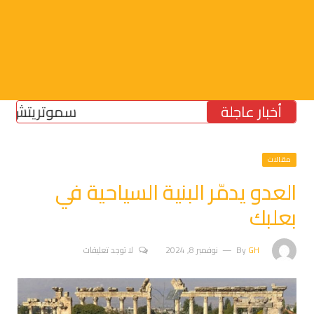
أخبار عاجلة
سموتريتش: بقاء “ا
مقالات
العدو يدمّر البنية السياحية في
بعلبك
GH
By
نوفمبر 8, 2024
لا توجد تعليقات