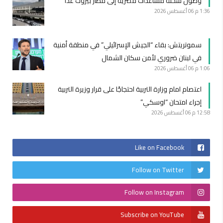
وصول شحنة مساعدات مصرية إلى مطار بيروت غدا
1:36 م
06 أغسطس 2026
سموتريتش: بقاء “الجيش الإسرائيلي” في منطقة أمنية
في لبنان ضروري لأمن سكان الشمال
1:06 م
06 أغسطس 2026
اعتصام امام وزارة التربية احتجاجًا على قرار وزيرة التربية
إجراء امتحان “اوسكي”
12:58 م
06 أغسطس 2026
Like on Facebook
Follow on Twitter
Follow on Instagram
Subscribe on YouTube