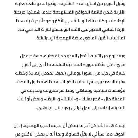
وقبل أسبوع من استهداف «المنشية»، وضع العدو قلعة بعلبك
الأثرية ضمن قائمة المواقع المُستهدفة عندما شملتها خريطة
الإخلاءات. وكانت تلك الرسالة هي الأكثر وضوحاً، بحيث بات هذا
الإرث الثقافي المُدرج على لائحة اليونيسكو للتراث العالمي منذ
ثمانينيات القرن الماضي عرضة للهمجية الإسرائيلية.
وبعد يومٍ من التنبيه، أشعل العدو مدينة بعلبك، فسقط منزل
مبنيّ داخل «ثكنة غورو» المحاذية للقلعة، ما أدى إلى أضرار
كبيرة في جزء من السور الروماني (يُعرف بمدخل إيعات) وكذلك
«قبة السعيدين». ثم تلاحقت الضربات بعد ذلك، فطاول القصف
مؤسسات سياحية ومقاهيَ ومطاعم معروفة وقديمة في
المدينة مثل «قصر بعلبك» و«ليالينا» و«الرضا» وبعض أوتيلات
المدينة، إضافة إلى منزلٍ تراثي يعود لآل الجوهري.
ليست هذه الأماكن آخر ما يمكن أن تجرفه الحرب الهمجية، إذ إن
الخوف مما سيأتي لا يقلّ قساوة. وبما أنه لا يمكن الاطّلاع عن