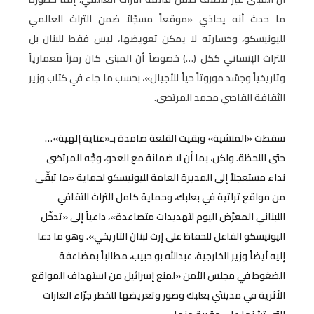
ما حدث أنه يحاذي «موقعاً مسجّلاً ضمن التراث العالمي
لليونيسكو، وخسارته لا يمكن تعويضها، ليس فقط للبنان بل
للتراث الإنساني ككل (…) خصوصاً أن المبنى كان رمزاً معمارياً
وتاريخياً وجسّد موروثاً حياً للأجيال»، بحسب ما جاء في كتاب وزير
الثقافة القاضي محمد المرتضى.
سقطت «المنشية» وبقيت القلعة صامدة بـ«عناية إلهية»…
حتى اللحظة. ولكن، بما أن لا ضمانة مع العدو، وجّه المرتضى
نداء مستعجلاً إلى المديرة العامة لليونيسكو لحماية «ما تبقّى
من مواقع تراثية في بعلبك، وحماية كامل التراث الثقافي
اللبناني المعرّض اليوم لتهديدات متصاعدة»، داعياً إلى «تدخّل
اليونيسكو الفاعل للحفاظ على إرث لبنان التاريخي». وهو ما دعا
إليه أيضاً وزير الخارجية، عبدالله بو حبيب، مطالباً بمضاعفة
الضغوط في مجلس الأمن «لمنع إسرائيل من استهداف المواقع
الأثرية في مدينتَي بعلبك وصور وتعريضها للخطر جرّاء الغارات