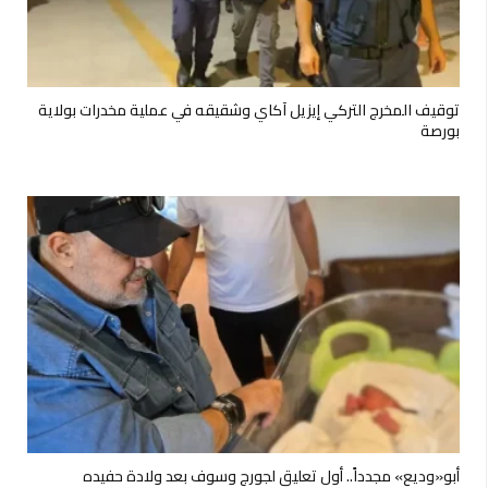
توقيف المخرج التركي إيزيل آكاي وشقيقه في عملية مخدرات بولاية
بورصة
أبو«وديع» مجدداً.. أول تعليق لجورج وسوف بعد ولادة حفيده