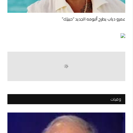
عمرو دياب يطرح ألبومه الجديد “حبيتِك”
وفيات