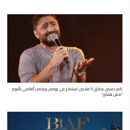
تامر حسني يحقق 5 ملايين استماع في يومين ويتصدر أنغامي بألبوم
“مش هتكرر”