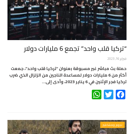
“تركيا قلب واحد” تجمع 6 مليارات دولار
فبراير 16, 2023
حملة بث مباشر غير مسبوقة بعنوان “تركيا قلب واحد”، جمعت
أكثر من 6 مليارات دولار لمساعدة الناجين من الزلزال الذي ضرب
تركيا فجر الإثنين في 6 يناير 2023، وأدى إلى…
WhatsApp
Twitter
Facebook
نجوم ومشاهير