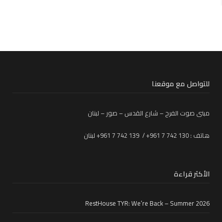
للتواصل مع موقعنا
مبنى صوت الفرح – شارع القدس – صور – لبنان
هاتف : 130 742 7 961+ / 139 742 7 961+ لبنان
الأكثر قراءة
RestHouse TYR: We’re Back – Summer 2026