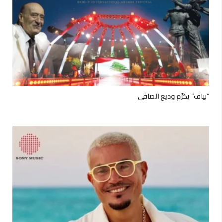
“بياف” يكرّم وديع الصافي