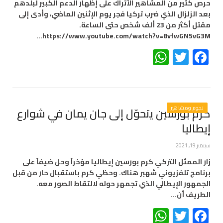
حرص كثير من المشاهير الأتراك على إظهار الدعم الكبير لبلدهم
بعد الزلزال الذي ضرب تركيا فجر يوم الإثنين الماضي، وأدى إلى
مقتل أكثر من 23 ألف شخص حتى الساعة.
https://www.youtube.com/watch?v=8vfwGN5vG3M…
WhatsApp
Twitter
Facebook
نجوم ومشاهير
كرم بورسين يتحوّل إلى جان يمان في شوارع
إيطاليا
سبتمبر 19, 2021
زار الممثل التركي كرم بورسين إيطاليا مؤخراً وحل ضيفاً على
برنامج تلفزيوني شهبر هناك. وحظي كرم باستقبال حار من قبل
الجمهور الإيطالي الذي تجمهر حوله لالتقاط الصور معه.
الطريف أن…
WhatsApp
Twitter
Facebook