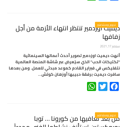
نجوم ومشاهير
ديميت أوزدمير تنتظر انتهاء الأزمة من أجل
زفافها
سبتمبر 17, 2021
أنهت ديميت اوزدمير تصوير أحدث أعمالها السينمائية
“تكتيكات الحب” الذي سيُعرض عبر شاشة المنصة العالمية
نتفليكس في فبراير القادم كموعد مبدئي للعمل. ومن بعدها
سافرت ديميت برفقة حبيبها أوزهان كوتش…
WhatsApp
Twitter
Facebook
نجوم ومشاهير
من بعد تعافيها من كورونا … توبا
بويوكستين تستأنف نشاطها الفني مجدداً