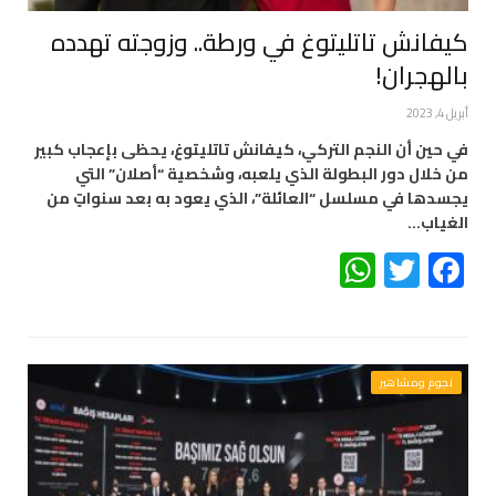
كيفانش تاتليتوغ في ورطة.. وزوجته تهدده
بالهجران!
أبريل 4, 2023
في حين أن النجم التركي، كيفانش تاتليتوغ، يحظى بإعجاب كبير
من خلال دور البطولة الذي يلعبه، وشخصية “أصلان” التي
يجسدها في مسلسل “العائلة”، الذي يعود به بعد سنواتٍ من
الغياب…
WhatsApp
Twitter
Facebook
نجوم ومشاهير