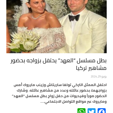
بطل مسلسل “العهد” يحتفل بزواجه بحضور
مشاهير تركيا
يونيو 29, 2024
احتفل الممثل التركي تولغا ساريتاش وزينب مايروك أمس
بزواجهما، بحضور عائلته وعدد من مشاهير عائلته. وشارك
الحضور صوراً وفيديوات من حفل زواج بطل مسلسل “العهد”
ومايروك عبر مواقع التواصل الاجتماعي.…
WhatsApp
Twitter
Facebook