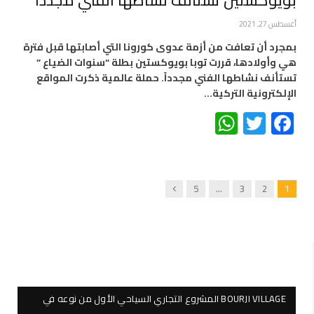
أغسطس 27, 2021
بمجرد أن تعافت من أزمة عدوى كورونا التي أصابتها قبل فترة
هي وأولادها، قررت توبا بويوكستين بطلة “سنوات الضياع ”
تستأنف نشاطها الفني مجدداً. حملة عالمية ذكرت المواقع
الإلكترونية التركية…
WhatsApp
Twitter
Facebook
Next
5
…
3
2
1
BOURJI VILLAGE المشروع التجاري السياحي الأول من نوعه في