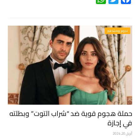
نجوم ومشاهير
حملة هجوم قوية ضد “شراب التوت” وبطلته
في إجازة
أبريل 20, 2024