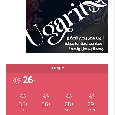
BEIRUT
26
°
35
36
28
29
°
°
°
°
FRI
SAT
SUN
MON