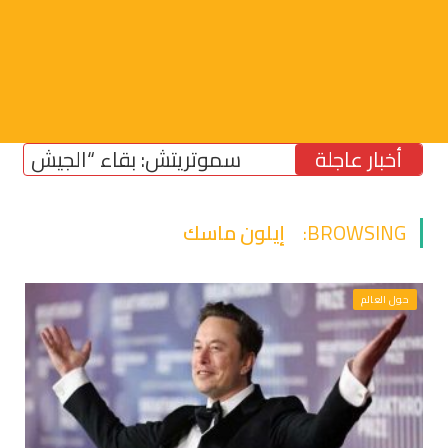
أخبار عاجلة
سموتريتش: بقاء “الجيش الإسرائيلي
BROWSING:
إيلون ماسك
حول العالم