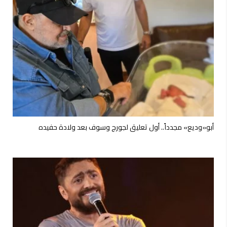
أبو«وديع» مجدداً.. أول تعليق لجورج وسوف بعد ولادة حفيده