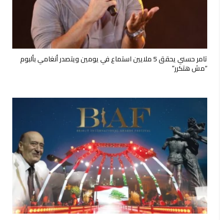
تامر حسني يحقق 5 ملايين استماع في يومين ويتصدر أنغامي بألبوم
“مش هتكرر”