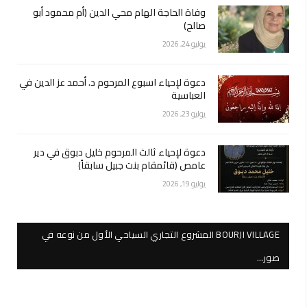
وفاة الحاجة الهام محي الدين (أم محمود أبو
صالح)
يوليو 24, 2026
دعوة لإحياء اسبوع المرحوم د. أحمد عز الدين في
العباسية
يوليو 23, 2026
دعوة لإحياء ثالث المرحوم خليل دبوق في دير
عامص (قائمقام بنت جبيل سابقاً)
يوليو 19, 2026
BOURJI VILLAGE المشروع التجاري السياحي الأول من نوعه في
صور…