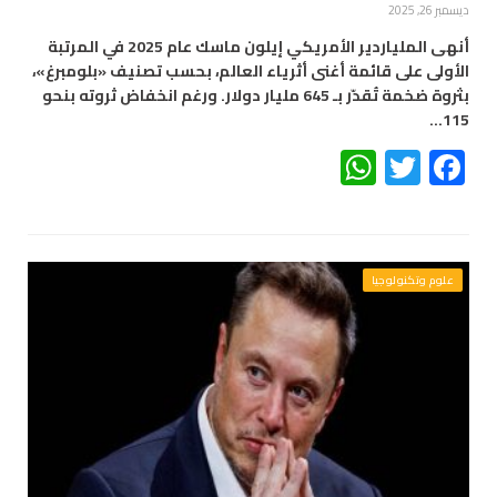
ديسمبر 26, 2025
أنهى الملياردير الأمريكي إيلون ماسك عام 2025 في المرتبة
الأولى على قائمة أغنى أثرياء العالم، بحسب تصنيف «بلومبرغ»،
بثروة ضخمة تُقدّر بـ 645 مليار دولار. ورغم انخفاض ثروته بنحو
115…
WhatsApp
Twitter
Facebook
علوم وتكنولوجيا