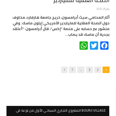
يناير 8, 2025
أثار المحامي سيث أبرامسون، خريج جامعة هارفارد، مخاوف
حول الصحة العقلية للملياردير الأمريكي إيلون ماسك. وفي
منشور عبر حسابه على منصة “إكس”، قال أبرامسون: “أعتقد
بجدية أن ماسك قد يصاب…
WhatsApp
Twitter
Facebook
Next
7
…
3
2
1
BOURJI VILLAGE المشروع التجاري السياحي الأول من نوعه في