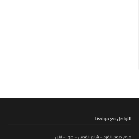
للتواصل مع موقعنا
مبنى صوت الفرح – شارع القدس – صور – لبنان