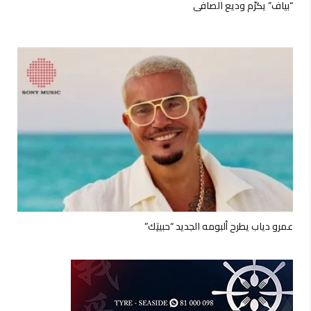
“بياف” يكرّم وديع الصافي
عمرو دياب يطرح ألبومه الجديد “حبيتِك”