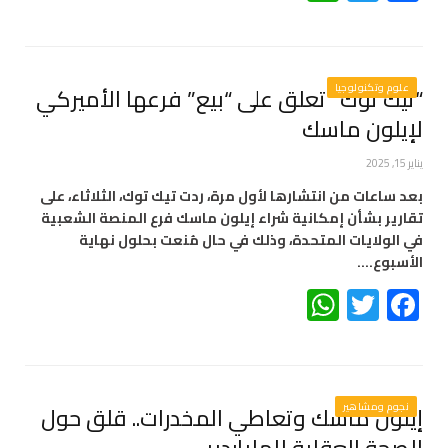
علوم وتكنولوجيا
“تيك توك” تعلق على “بيع” فرعها الأميركي
لإيلون ماسك
يناير 15, 2025
بعد ساعات من انتشارها لأول مرة، ردت تيك توك، الثلاثاء، على
تقارير بشأن إمكانية شراء إيلون ماسك فرع المنصة الشعبية
في الولايات المتحدة، وذلك في حال مُنعت بحلول نهاية
الأسبوع.…
WhatsApp
Twitter
Facebook
نجوم ومشاهير
إيلون ماسك وتعاطي المخدرات.. قلق حول
الصحة العقلية للملياردير