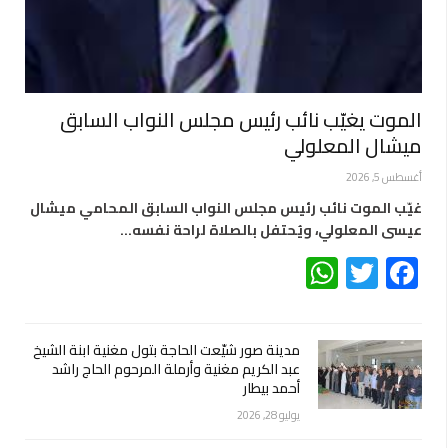
الموت يغيّب نائب رئيس مجلس النواب السابق
ميشال المعلولي
أغسطس 5, 2026
غيّب الموت نائب رئيس مجلس النواب السابق المحامي ميشال
عيسى المعلولي، ويُحتفل بالصلاة لراحة نفسه…
WhatsApp
Twitter
Facebook
مدينة صور شيّعت الحاجة بتول مغنية ابنة الشيخ
عبد الكريم مغنية وأرملة المرحوم الحاج راشد
أحمد بيطار
يوليو 28, 2026