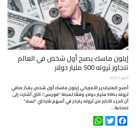
إيلون ماسك يصبح أول شخص في العالم
تتجاوز ثروته 500 مليار دولار
أكتوبر 2, 2025
أصبح الملياردير الأميركي إيلون ماسك أول شخص يقدَّر صافي
ثروته بـ500 مليار دولار، وفقًا لمجلة “فوربس”، التي أشارت إلى
أن الجزء الأكبر من ثروته يتركز في أسهم شركتي “تسلا”
لصناعة…
WhatsApp
Twitter
Facebook