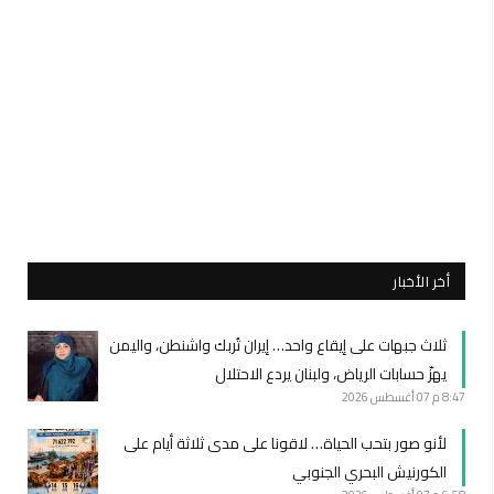
أخر الأخبار
ثلاث جبهات على إيقاع واحد… إيران تُربك واشنطن، واليمن
يهزّ حسابات الرياض، ولبنان يردع الاحتلال
8:47 م
07 أغسطس 2026
لأنو صور بتحب الحياة… لاقونا على مدى ثلاثة أيام على
الكورنيش البحري الجنوبي