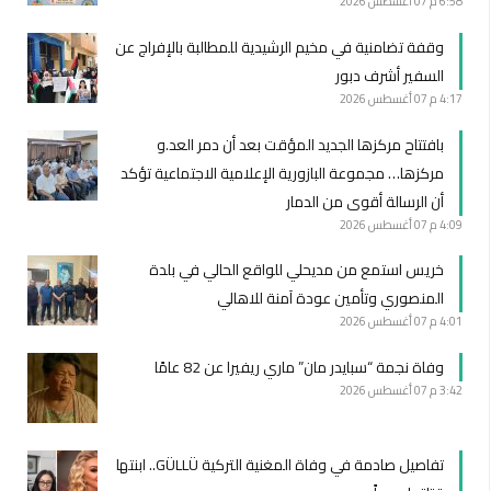
6:58 م
07 أغسطس 2026
وقفة تضامنية في مخيم الرشيدية للمطالبة بالإفراج عن
السفير أشرف دبور
4:17 م
07 أغسطس 2026
بافتتاح مركزها الجديد المؤقت بعد أن دمر العد.و
مركزها… مجموعة البازورية الإعلامية الاجتماعية تؤكد
أن الرسالة أقوى من الدمار
4:09 م
07 أغسطس 2026
خريس استمع من مديحلي للواقع الحالي في بلدة
المنصوري وتأمين عودة آمنة للاهالي
4:01 م
07 أغسطس 2026
وفاة نجمة “سبايدر مان” ماري ريفيرا عن 82 عامًا
3:42 م
07 أغسطس 2026
تفاصيل صادمة في وفاة المغنية التركية GÜLLÜ.. ابنتها