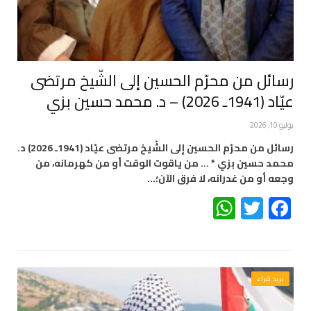
رسائل من محرّم الحسين إلى الشّيخ مرتضى
عيّاد (1941ـ 2026) – د. محمد حسين بزي
يوليو 10, 2026
رسائل من محرّم الحسين إلى الشّيخ مرتضى عيّاد (1941ـ 2026) د.
محمد حسين بزي * … من ياقوت الوقت أو من كهرمانه، من
وجعه أو من غدرانه، لا فرق الآن؛…
WhatsApp
Twitter
Facebook
بريد قراء