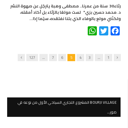
رثاء30 سنة من عمرنا.. مصطفى وهبة يترجّل عن صهوة النشر
د. محمد حسين بزي* لست مولعًا بالرّثاء بل أكاد أمقته،
ولكنّني مولع بالوفاء الذي بتنا نفتقده، سيّما إذا…
WhatsApp
Twitter
Facebook
Next
Previous
127
…
7
6
5
4
3
…
1
BOURJI VILLAGE المشروع التجاري السياحي الأول من نوعه في
صور…