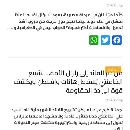
يوليو 8, 2026
كلّما مرّ لبنان في مرحلة مصيرية، يعود السؤال نفسه: لماذا
نفشل في بناء دولة بينما تنجح دول خرجت من حروب أشدّ
تدميرًا وانقسامات أكثر قسوة؟ الجواب ليس في الجغرافيا، ولا…
WhatsApp
Twitter
Facebook
بريد قراء
من دم القائد إلى زلزال الأمة… تشييع
الخامنئي يُسقط رهانات واشنطن ويكشف
قوة الإرادة المقاومة
يوليو 8, 2026
جمانة كرم عياد. لم يكن تشييع القائد الشهيد آية الله السيد
علي الخامنئي حدثاً جنائزياً عادياً، ولا مشهداً عاطفياً عابراً، بل
تحول إلى محطة تاريخية واستراتيجية كشفت حجم التحولات
التي…