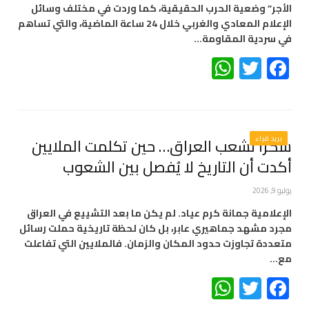
الأجر” وضعية الحرب الحقيقية، كما وردت في مختلف وسائل
الإعلام المعادي والغربي خلال 24 ساعة الماضية، والتي تساهم
في سردية المقاومة…
WhatsApp
Twitter
Facebook
بريد قراء
شكراً لشعب العراق… حين تكلمت الملايين
أكدت أن التاريخ لا يُفصل بين الشعوب
يوليو 9, 2026
الإعلامية جمانة كرم عياد. لم يكن ما بعد التشييع في العراق
مجرد مشهد جماهيري عابر، بل كان لحظة تاريخية حملت رسائل
متعددة تجاوزت حدود المكان والزمان. فالملايين التي تفاعلت
مع…
WhatsApp
Twitter
Facebook