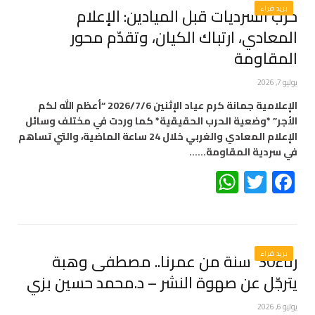
بريد قراء
حرب السرديات قبل الميادين: الإعلام
المعادي، ارتباك الكيان، وتقدّم محور
المقاومة
يوليو 7, 2026
الإعلامية جمانة كرم عياد الإثنين 2026/7/6 “أعظم الله لكم
الأجر” *وضعية الحرب الحقيقية* كما وردت في مختلف وسائل
الإعلام المعادي والغربي خلال 24 ساعة الماضية، والتي تساهم
في سردية المقاومة……
WhatsApp
Twitter
Facebook
بريد قراء
رثاء30 سنة من عمرنا.. مصطفى وهبة
يترجّل عن صهوة النشر – د.محمد حسين بزي
يوليو 6, 2026