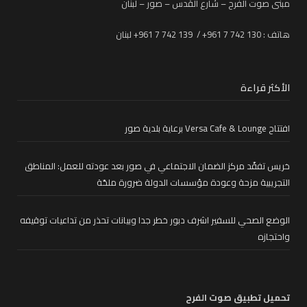
مبنى صوت الفرح – شارع القدس – صور – لبنان
هاتف : 130 742 7 961+ / 139 742 7 961+ لبنان
الأكثر قراءة
افتتاح Versa Cafe & Lounge برعاية بلدية صور
خريس تفقّد مركز الضمان الاجتماعي في صور بعد عودته للعمل: المناطق
التجريبية مزحة وعودة مؤسسات الدولة ضرورة ملحّة
الوضع الصحي للسفير اشرف دبور خطر جدا وبيانات تحذر من تداعيات توقيفه
واحتجازه
تحميل تطبيق صوت الفرح