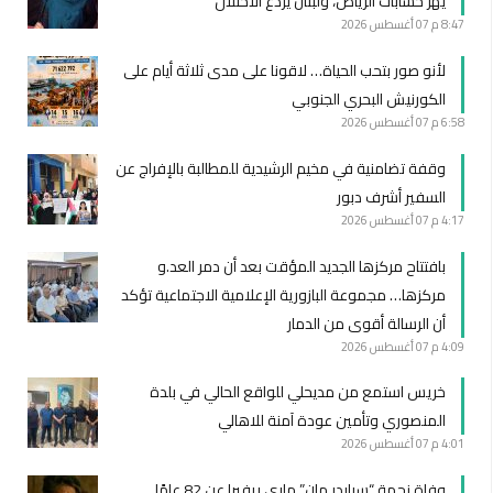
يهزّ حسابات الرياض، ولبنان يردع الاحتلال
8:47 م
07 أغسطس 2026
لأنو صور بتحب الحياة… لاقونا على مدى ثلاثة أيام على
الكورنيش البحري الجنوبي
6:58 م
07 أغسطس 2026
وقفة تضامنية في مخيم الرشيدية للمطالبة بالإفراج عن
السفير أشرف دبور
4:17 م
07 أغسطس 2026
بافتتاح مركزها الجديد المؤقت بعد أن دمر العد.و
مركزها… مجموعة البازورية الإعلامية الاجتماعية تؤكد
أن الرسالة أقوى من الدمار
4:09 م
07 أغسطس 2026
خريس استمع من مديحلي للواقع الحالي في بلدة
المنصوري وتأمين عودة آمنة للاهالي
4:01 م
07 أغسطس 2026
وفاة نجمة “سبايدر مان” ماري ريفيرا عن 82 عامًا