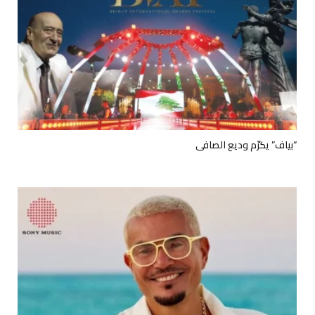
“بياف” يكرّم وديع الصافي