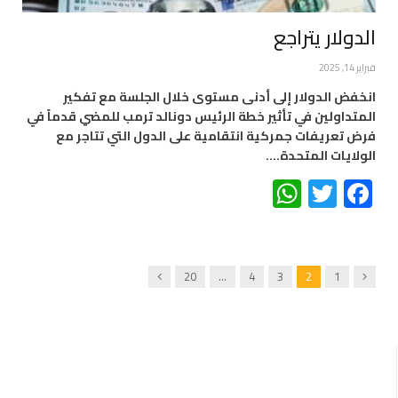
الدولار يتراجع
فبراير 14, 2025
انخفض الدولار إلى أدنى مستوى خلال الجلسة مع تفكير
المتداولين في تأثير خطة الرئيس دونالد ترمب للمضي قدماً في
فرض تعريفات جمركية انتقامية على الدول التي تتاجر مع
الولايات المتحدة.…
WhatsApp
Twitter
Facebook
Next
Previous
20
…
4
3
2
1