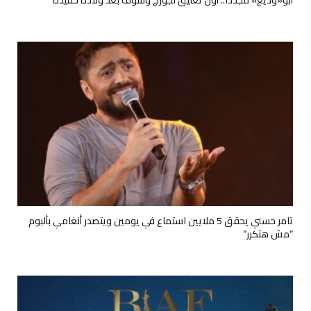
أبو«وديع» مجدداً.. أول تعليق لجورج وسوف بعد ولادة حفيده
تامر حسني يحقق 5 ملايين استماع في يومين ويتصدر أنغامي بألبوم
“مش هتكرر”