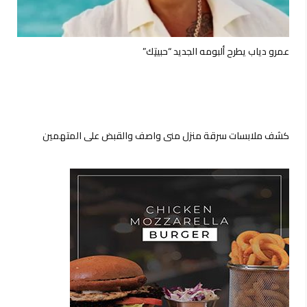
عمرو دياب يطرح ألبومه الجديد “حبيتِك”
كشف ملابسات سرقة منزل منى واصف والقبض على المتهمين