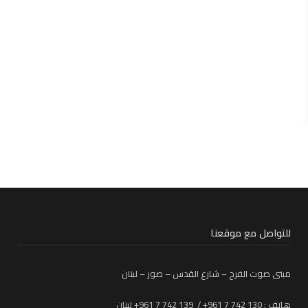
للتواصل مع موقعنا
مبنى صوت الفرح – شارع القدس – صور – لبنان
هاتف : 130 742 7 961+ / 139 742 7 961+ لبنان