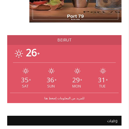
BEIRUT
26
°
35
36
29
31
°
°
°
°
SAT
SUN
MON
TUE
للمزيد من المعلومات إضغط هنا
وفيات