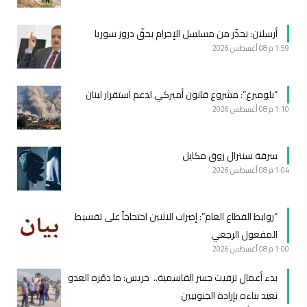
أرسلان: نحذّر من مسلسل الإجرام بحقّ دروز سوريا
1:59 م
08 أغسطس 2026
“بلومبرغ”: مشروع قانون أميركي لدعم استقرار لبنان
1:10 م
08 أغسطس 2026
سرقة سنترال زوق مكايل
1:04 م
08 أغسطس 2026
“روابط القطاع العام”: إضراب الاثنين احتجاجاً على تقسيط
المفعول الرجعي
1:00 م
08 أغسطس 2026
بدء أعمال تزفيت جسر القاسمية.. خريس: ما دمّره العدو
نعيد بناءه بإرادة الجنوبيين