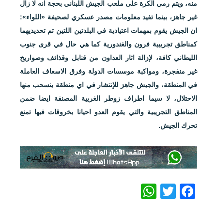
منه، ويتم رمي الكرة على ملعب الجيش اللبناني بحجة انه لا زال
غير جاهز، بينما تفيد معلومات مصدر عسكري لصحيفة «اللواء»:
ان الجيش يقوم بمهمات اعتيادية في البلدتين اللتين تم تحديديهما
كمناطق تجريبية فرون والغندورية كما هي حال في قرى جنوب
الليطاني كافة، لإزالة اثار العداون من قنابل وقذائف وصواريخ
غير منفجرة، ومواكبة موسسات الدولة وفرق الاسعاف العاملة
في المنطقة، والجيش جاهز للإنتشار في اي منطقة ينسحب منها
الاحتلال، لا سيما اطراف زوطر الغريية المصنفة ايضا ضمن
المناطق التجريبية والتي يقوم العدو احيانا بخروقات فيها تمنع
تحرك الجيش.
WhatsApp
Twitter
Facebook