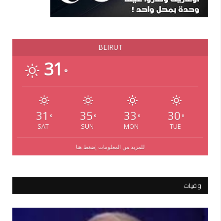
BEIRUT
31
°
31
35
33
30
°
°
°
°
SAT
SUN
MON
TUE
للمزيد من المعلومات إضغط هنا
وفيات