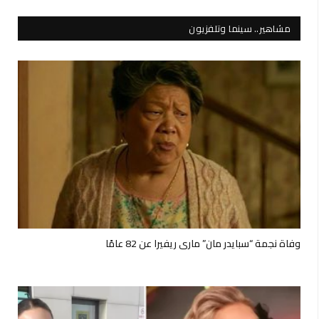
مشاهير.. سينما وتلفزيون
وفاة نجمة “سبايدر مان” ماري ريفيرا عن 82 عامًا