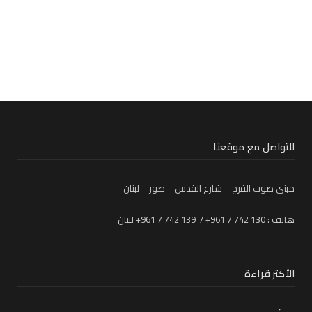
للتواصل مع موقعنا
مبنى صوت الفرح – شارع القدس – صور – لبنان
هاتف : 130 742 7 961+ / 139 742 7 961+ لبنان
الأكثر قراءة