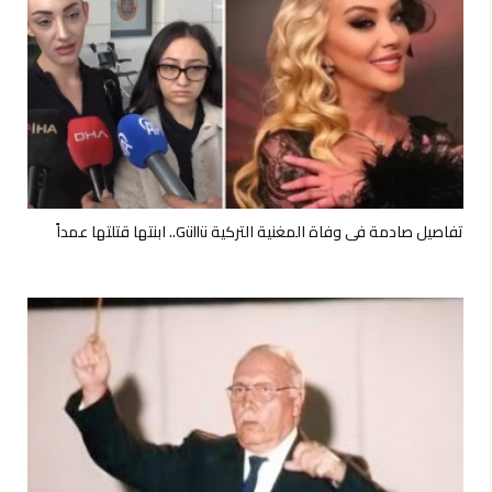
تفاصيل صادمة في وفاة المغنية التركية Güllü.. ابنتها قتلتها عمداً