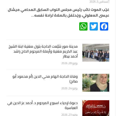
أغسطس 5, 2026
غيّب الموت نائب رئيس مجلس النواب السابق المحامي ميشال
عيسى المعلولي، ويُحتفل بالصلاة لراحة نفسه…
WhatsApp
Twitter
Facebook
مدينة صور شيّعت الحاجة بتول مغنية ابنة الشيخ
عبد الكريم مغنية وأرملة المرحوم الحاج راشد
أحمد بيطار
يوليو 28, 2026
وفاة الحاجة الهام محي الدين (أم محمود أبو
صالح)
يوليو 24, 2026
دعوة لإحياء اسبوع المرحوم د. أحمد عز الدين في
العباسية
يوليو 23, 2026