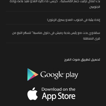
بدء أعمال تزفيت جسر القاسمية.. خريس: ما دمّره العدو نعيد بناءه بإرادة
الجنوبيين
إبادة بيئية في الجنوب: العدو يسرق الزيتون!
سقلاوي بحث مع رئيس بلدية رميش في حلول مناسبة” لتسلُّم التبغ من
قرى المنطقة
تحميل تطبيق صوت الفرح