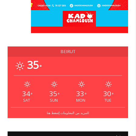
BEIRUT
35
°
34
35
33
30
°
°
°
°
SAT
SUN
MON
TUE
للمزيد من المعلومات إضغط هنا