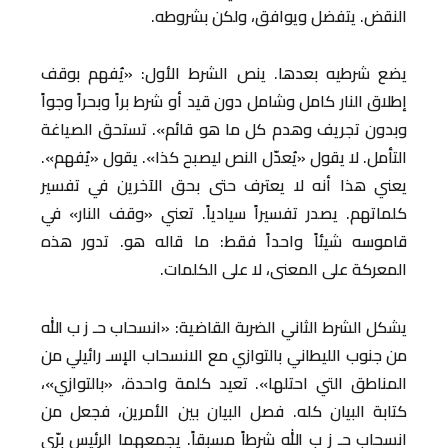
النقض. يتفضل ويوافق، ولكن بشروطه.
يضع شرطيه بعدها. ينص الشرط الأول: «يُفهم بوقف
إطلاق النار كامل وشامل دون قيد أو شرط براً وبحراً وجواً
وبدون تجريف وهدم كل ما هو قائم». تستحق الصياغة
التأمل. لا يقول «يُعدّل النص ليصبح كذا». يقول «يُفهم».
يعني هذا أنه لا يعترف حتى بحق الآخرين في تفسير
كلماتهم. يصدر تفسيراً سيادياً. تعني «وقف النار» في
قاموسه شيئاً واحداً فقط: ما قاله هو. تدور هذه
المعركة على المعنى، لا على الكلمات.
يشكل الشرط الثاني الضربة القاضية: «انسحاب حـ ز ب الله
من جنوب الليطاني بالتوازي مع الانسحاب الإسـ رائيلي من
المناطق التي احتلها». تعيد كلمة واحدة، «بالتوازي»،
كتابة البيان كله. فصل البيان بين الأمرين، فجعل من
انسحاب حـ ز ب الله شرطاً مسبقاً. يجمعهما الرئيس برّي