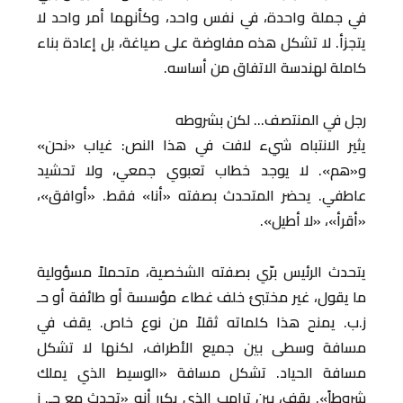
في جملة واحدة، في نفس واحد، وكأنهما أمر واحد لا
يتجزأ. لا تشكل هذه مفاوضة على صياغة، بل إعادة بناء
كاملة لهندسة الاتفاق من أساسه.
رجل في المنتصف… لكن بشروطه
يثير الانتباه شيء لافت في هذا النص: غياب «نحن»
و«هم». لا يوجد خطاب تعبوي جمعي، ولا تحشيد
عاطفي. يحضر المتحدث بصفته «أنا» فقط. «أوافق»،
«أقرأ»، «لا أطيل».
يتحدث الرئيس برّي بصفته الشخصية، متحملاً مسؤولية
ما يقول، غير مختبئ خلف غطاء مؤسسة أو طائفة أو حـ
ز.ب. يمنح هذا كلماته ثقلاً من نوع خاص. يقف في
مسافة وسطى بين جميع الأطراف، لكنها لا تشكل
مسافة الحياد. تشكل مسافة «الوسيط الذي يملك
شروطاً». يقف، بين ترامب الذي يكرر أنه «تحدث مع حـ. ز