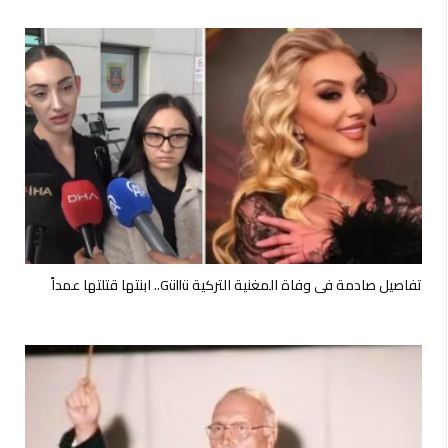
تفاصيل صادمة في وفاة المغنية التركية Güllü.. ابنتها قتلتها عمداً