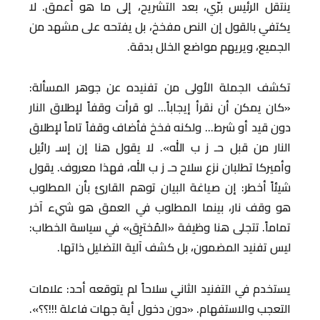
ينتقل الرئيس برّي، بعد التشريح، إلى ما هو أعمق. لا
يكتفي بالقول إن النص مفخخ، بل يفتحه على مشهد من
الجميع، ويريهم مواضع الخلل بدقة.
تكشف الجملة الأولى من تفنيده عن جوهر المسألة:
«كان يمكن أن نقرأ إيجاباً… لو قرأت وقفاً لإطلاق النار
دون قيد أو شرط… ولكنه فخخ فأضاف وقفاً تاماً لإطلاق
النار من قبل حـ ز ب الله». لا يقول هنا إن إسـ رائيل
وأميركا تطلبان نزع سلاح حـ ز ب الله، فهذا معروف. يقول
شيئاً أخطر: إن صياغة البيان توهم القارئ بأن المطلوب
هو وقف نار، بينما المطلوب في العمق هو شيء آخر
تماماً. تتجلى هنا وظيفة «المُخترِق» في سياسة الخطاب:
ليس تفنيد المضمون، بل كشف آلية التضليل ذاتها.
يستخدم في التفنيد الثاني سلاحاً لم يتوقعه أحد: علامات
التعجب والاستفهام. «دون دخول أية جهات فاعلة !!!؟؟».