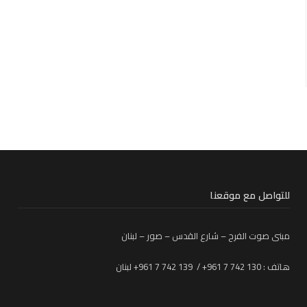
للتواصل مع موقعنا
مبنى صوت الفرح – شارع القدس – صور – لبنان
هاتف : 130 742 7 961+ / 139 742 7 961+ لبنان