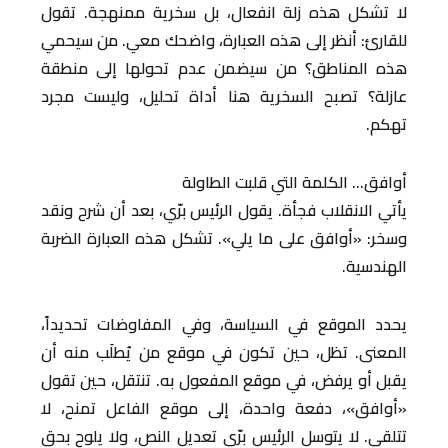
لا تشكل هذه زلة انفعال، بل سخرية ممنهجة. تقول
للقارئ: أنظر إلى هذه العبارة، واضحك معي. من سيحمي
هذه المناطق؟ من سيضمن عدم تحولها إلى منطقة
عازلة؟ تصبح السخرية هنا أداة تحليل، وليست مجرد
تهكم.
أوافق… الكلمة التي قلبت الطاولة
يأتي الانقلاب فجأة. يقول الرئيس برّي، بعد أن شرح ونقد
وسخر: «أوافق على ما يلي». تشكل هذه العبارة الضربة
الهندسية.
يحدد الموقع في السياسة، وفي المفاوضات تحديداً،
المعنى. تظل، حين تكون في موقع من يُطلَب منه أن
يقبل أو يرفض، في موقع المفعول به. تنتقل، حين تقول
«أوافق»، دفعة واحدة، إلى موقع الفاعل تمنح، لا
تتلقى. لا يتوسل الرئيس برّي تعديل النص، ولا يلوح بحق