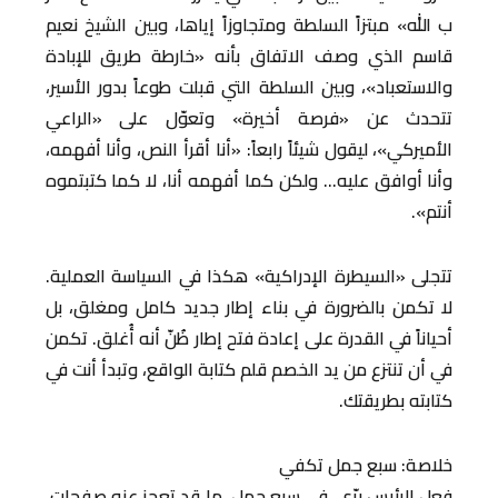
ب الله» مبتزاً السلطة ومتجاوزاً إياها، وبين الشيخ نعيم
قاسم الذي وصف الاتفاق بأنه «خارطة طريق للإبادة
والاستعباد»، وبين السلطة التي قبلت طوعاً بدور الأسير،
تتحدث عن «فرصة أخيرة» وتعوّل على «الراعي
الأميركي»، ليقول شيئاً رابعاً: «أنا أقرأ النص، وأنا أفهمه،
وأنا أوافق عليه… ولكن كما أفهمه أنا، لا كما كتبتموه
أنتم».
تتجلى «السيطرة الإدراكية» هكذا في السياسة العملية.
لا تكمن بالضرورة في بناء إطار جديد كامل ومغلق، بل
أحياناً في القدرة على إعادة فتح إطار ظُنّ أنه أُغلق. تكمن
في أن تنتزع من يد الخصم قلم كتابة الواقع، وتبدأ أنت في
كتابته بطريقتك.
خلاصة: سبع جمل تكفي
فعل الرئيس برّي، في سبع جمل، ما قد تعجز عنه صفحات.