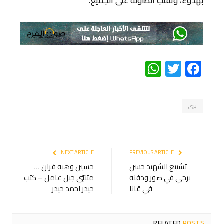
بهدوء، وتقلب الطاولة على الجميع.
WhatsApp
Twitter
Facebook
بري
NEXT ARTICLE
PREVIOUS ARTICLE
تشييع الشهيد حسن
حسين وهبه فران …
برجي في صور ودفنه
متنبّي جبل عامل – كتب
في قانا
حيدر احمد حيدر
RELATED
POSTS