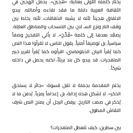
يختار كلمته الأولى بعناية: «هجين». يحمل الهجين في
الثقافة العربية دلالة ما فقد نقاءه وأصالته. يبدو
الاتفاق هجيناً لأنه لا يشبه الاتفاقات، لأنه يخلط بين
وقف النار ونزع السـ لاح، بين الانسحاب والمناطق العازلة.
يصعّد بعدها إلى كلمة «فُخِّخ». لا يأتي التفخيخ وصفاً
سياسياً، بل توصيفاً أمنياً. يقول للناس: لا تقرأوا هذا النص
كما يُقرأ البيان الدبلوماسي، اقرأوه كما يُقرأ تقرير خبير
المتفجرات. قد يبدو كل بند بريئاً، لكنه يحمل في داخله
شركاً.
يختم المقدمة بجملة لا تقل قسوة: «جائر لا يستحق
الذكر». لا تشكل هذه إدانة، بل إعداماً رمزياً. يُدفن ما لا
يُذكر في صمت التاريخ. يرفض الرجل أن يمنح النص شرف
النقاش المطول.
بين سطرين: كيف تتعطل المتفجرات؟