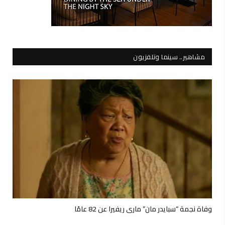
مشاهير.. سينما وتلفزيون
وفاة نجمة “سبايدر مان” ماري ريفيرا عن 82 عامًا