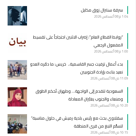
سرقة سنترال زوق مكايل
1:04 م
08 أغسطس 2026
“روابط القطاع العام”: إضراب الاثنين احتجاجاً على تقسيط
المفعول الرجعي
1:00 م
08 أغسطس 2026
بدء أعمال تزفيت جسر القاسمية.. خريس: ما دمّره العدو
نعيد بناءه بإرادة الجنوبيين
11:09 ص
08 أغسطس 2026
السعودية تتقدم إلى الواجهة… وطهران تُحكم الطوق
وصنعاء والجنوب يغيّران المعادلة
10:20 ص
08 أغسطس 2026
سقلاوي بحث مع رئيس بلدية رميش في حلول مناسبة”
لتسلُّم التبغ من قرى المنطقة
10:15 ص
08 أغسطس 2026