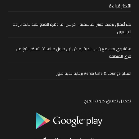
الأكثر قراءة
بدء أعمال تزفيت جسر القاسمية.. خريس: ما دمّره العدو نعيد بناءه بإرادة
الجنوبيين
سقلاوي بحث مع رئيس بلدية رميش في حلول مناسبة” لتسلُّم التبغ من
قرى المنطقة
افتتاح Versa Cafe & Lounge برعاية بلدية صور
تحميل تطبيق صوت الفرح