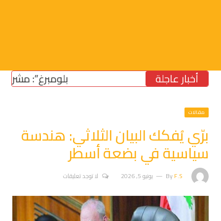
أخبار عاجلة
“بلومبرغ”: مشروع قانون 
مقالات
برّي يُفكك البيان الثلاثي: هندسة
سياسية في بضعة أسطر
F.S
By
يونيو 5, 2026
لا توجد تعليقات