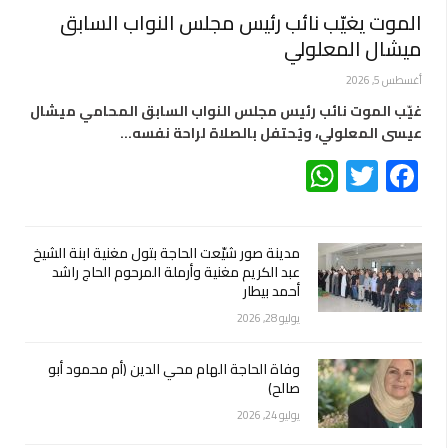
الموت يغيّب نائب رئيس مجلس النواب السابق
ميشال المعلولي
أغسطس 5, 2026
غيّب الموت نائب رئيس مجلس النواب السابق المحامي ميشال
عيسى المعلولي، ويُحتفل بالصلاة لراحة نفسه…
WhatsApp
Twitter
Facebook
مدينة صور شيّعت الحاجة بتول مغنية ابنة الشيخ
عبد الكريم مغنية وأرملة المرحوم الحاج راشد
أحمد بيطار
يوليو 28, 2026
وفاة الحاجة الهام محي الدين (أم محمود أبو
صالح)
يوليو 24, 2026