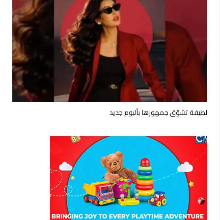
لطيفة تشوّق جمهورها بألبوم جديد