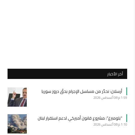
أخر الأخبار
أرسلان: نحذّر من مسلسل الإجرام بحقّ دروز سوريا
1:59 م
08 أغسطس 2026
“بلومبرغ”: مشروع قانون أميركي لدعم استقرار لبنان
1:10 م
08 أغسطس 2026