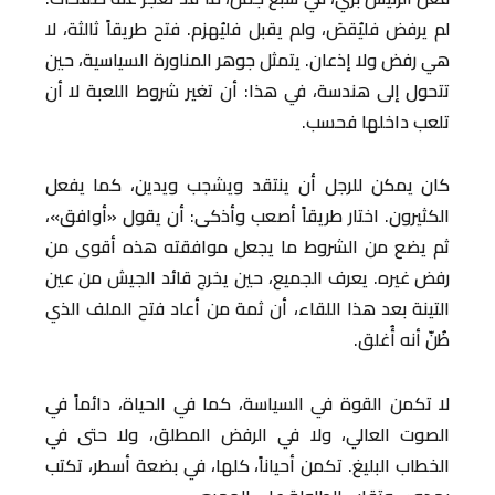
لم يرفض فليُقصَ، ولم يقبل فليُهزم. فتح طريقاً ثالثة، لا
هي رفض ولا إذعان. يتمثل جوهر المناورة السياسية، حين
تتحول إلى هندسة، في هذا: أن تغير شروط اللعبة لا أن
تلعب داخلها فحسب.
كان يمكن للرجل أن ينتقد ويشجب ويدين، كما يفعل
الكثيرون. اختار طريقاً أصعب وأذكى: أن يقول «أوافق»،
ثم يضع من الشروط ما يجعل موافقته هذه أقوى من
رفض غيره. يعرف الجميع، حين يخرج قائد الجيش من عين
التينة بعد هذا اللقاء، أن ثمة من أعاد فتح الملف الذي
ظُنّ أنه أُغلق.
لا تكمن القوة في السياسة، كما في الحياة، دائماً في
الصوت العالي، ولا في الرفض المطلق، ولا حتى في
الخطاب البليغ. تكمن أحياناً، كلها، في بضعة أسطر، تكتب