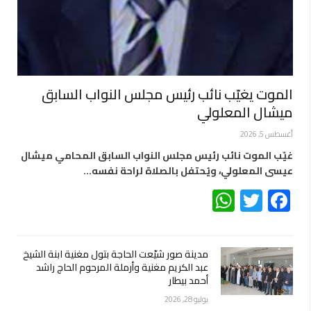
الموت يغيّب نائب رئيس مجلس النواب السابق
ميشال المعلولي
أغسطس 5, 2026
غيّب الموت نائب رئيس مجلس النواب السابق المحامي ميشال
عيسى المعلولي، ويُحتفل بالصلاة لراحة نفسه…
WhatsApp
Twitter
Facebook
مدينة صور شيّعت الحاجة بتول مغنية ابنة الشيخ
عبد الكريم مغنية وأرملة المرحوم الحاج راشد
أحمد بيطار
يوليو 28, 2026