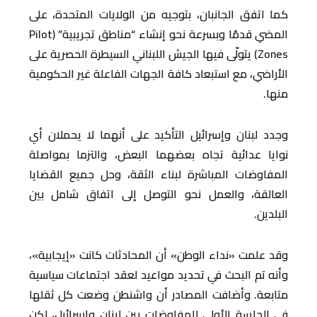
كما اتفق الجانبان، بتوجيه من الولايات المتحدة، على
المضي قدمًا وبسرعة نحو إنشاء “مناطق تجريبية” (Pilot
Zones) يتولّى فيها الجيش اللبناني السيطرة الحصرية على
الأراضي، مع استبعاد كافة الجهات الفاعلة غير الحكومية
منها.
وجدد لبنان وإسرائيل التأكيد على أنهما لا يحملان أي
نوايا عدائية تجاه بعضهما البعض، والتزما بمواصلة
المفاوضات المباشرة لبناء الثقة، وحل جميع القضايا
العالقة، والعمل نحو التوصل إلى اتفاق شامل بين
البلدين.
وقد علمت «نداء الوطن» أن المحادثات كانت «إيجابية»،
وأنه تم البحث في تحديد مواعيد لعقد اجتماعات سياسية
متابعة. وأضافت المصادر أن واشنطن وضعت كل ثقلها
في الجلسة الأولى للمفاوضات بين لبنان وإسرائيل، لكن