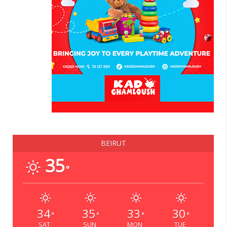
BEIRUT
35
°
34
35
33
30
°
°
°
°
SAT
SUN
MON
TUE