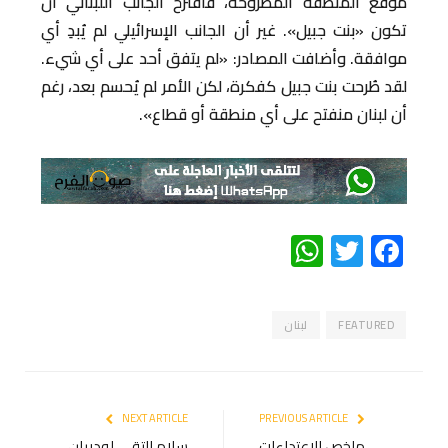
موقع المنطقة المطروحة، فاقترح الجانب اللبناني أن
تكون «بنت جبيل». غير أن الجانب الإسرائيلي لم يُبدِ أي
موافقة. وأضافت المصادر: «لم يتفق أحد على أي شيء.
لقد طُرحت بنت جبيل كفكرة، لكن الأمر لم يُحسم بعد، رغم
أن لبنان منفتح على أي منطقة أو قطاع».
WhatsApp
Twitter
Facebook
FEATURED
لبنان
NEXT ARTICLE
PREVIOUS ARTICLE
ملخص الإعتداءات
سلام التقى لودريان