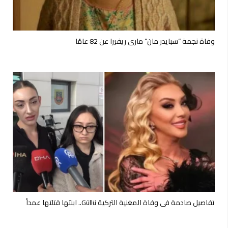
وفاة نجمة “سبايدر مان” ماري ريفيرا عن 82 عامًا
تفاصيل صادمة في وفاة المغنية التركية Güllü.. ابنتها قتلتها عمداً