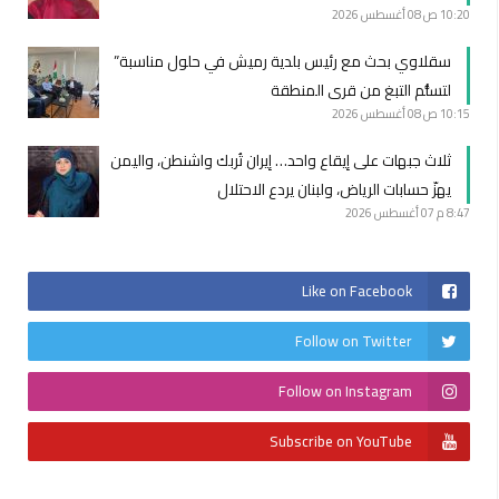
10:20 ص
08 أغسطس 2026
سقلاوي بحث مع رئيس بلدية رميش في حلول مناسبة”
لتسلُّم التبغ من قرى المنطقة
10:15 ص
08 أغسطس 2026
ثلاث جبهات على إيقاع واحد… إيران تُربك واشنطن، واليمن
يهزّ حسابات الرياض، ولبنان يردع الاحتلال
8:47 م
07 أغسطس 2026
Like on Facebook
Follow on Twitter
Follow on Instagram
Subscribe on YouTube