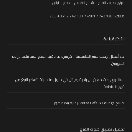
مبنى صوت الفرح – شارع القدس – صور – لبنان
هاتف : 130 742 7 961+ / 139 742 7 961+ لبنان
الأكثر قراءة
بدء أعمال تزفيت جسر القاسمية.. خريس: ما دمّره العدو نعيد بناءه بإرادة
الجنوبيين
سقلاوي بحث مع رئيس بلدية رميش في حلول مناسبة” لتسلُّم التبغ من
قرى المنطقة
افتتاح Versa Cafe & Lounge برعاية بلدية صور
تحميل تطبيق صوت الفرح