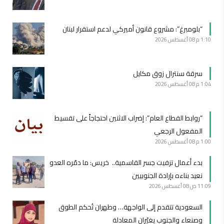
“بلومبرغ”: مشروع قانون أميركي لدعم استقرار لبنان
1:10 م
08 أغسطس 2026
سرقة سنترال زوق مكايل
1:04 م
08 أغسطس 2026
“روابط القطاع العام”: إضراب الاثنين احتجاجاً على تقسيط
المفعول الرجعي
1:00 م
08 أغسطس 2026
بدء أعمال تزفيت جسر القاسمية.. خريس: ما دمّره العدو
نعيد بناءه بإرادة الجنوبيين
11:09 ص
08 أغسطس 2026
السعودية تتقدم إلى الواجهة… وطهران تُحكم الطوق
وصنعاء والجنوب يغيّران المعادلة