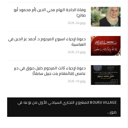
وفاة الحاجة الهام محي الدين (أم محمود أبو
صالح)
يوليو 24, 2026
دعوة لإحياء اسبوع المرحوم د. أحمد عز الدين في
العباسية
يوليو 23, 2026
دعوة لإحياء ثالث المرحوم خليل دبوق في دير
عامص (قائمقام بنت جبيل سابقاً)
يوليو 19, 2026
BOURJI VILLAGE المشروع التجاري السياحي الأول من نوعه في
صور…