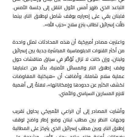
التباعد الذي ظهر أمس الأول انتقل إلى جلسة الأمس.
فلبنان بقي على إصراره بوقف شامل لإطلاق النار، بينما
ظلّت إسرائيل تطالب بنزع سلاح «حزب الله».
واعتبرت مصادر أميركية أن هذه المحادثات تمثل واحدة
من أكثر القنوات الدبلوماسية المباشرة جدية بين إسرائيل
ولبنان، وإن كانت لا تزال تُؤطَّر في سياق مناقشات حول
وقف إطلاق النار والمسائل الأمنية، بدلًا من اعتبارها
عملية سلام شاملة. وأضافت أن «هيكلية المفاوضات
تكشف الكثير عن حدودها وإمكاناتها»، لافتةً إلى أهمية
تلازم المسارين السياسي والأمني.
وأشارت المصادر إلى أن الراعي الأميركي يحاول تقريب
وجهات النظر بين مطلب لبنان وضع إطار واضح لوقف
إطلاق النار، وبين مطلب إسرائيل الذي يتركز على المطالبة
بضمانات أمنية ونزع سلاح «حزب الله»، مشددة على