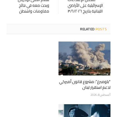
الإسرائيلية على الأراضي
وبحث معه في نتائج
اللبنانية بتاريخ ٣/٦/٢٠٢٦
مفاوضات واشنطن
RELATED
POSTS
“بلومبرغ”: مشروع قانون أميركي
لدعم استقرار لبنان
أغسطس 8, 2026