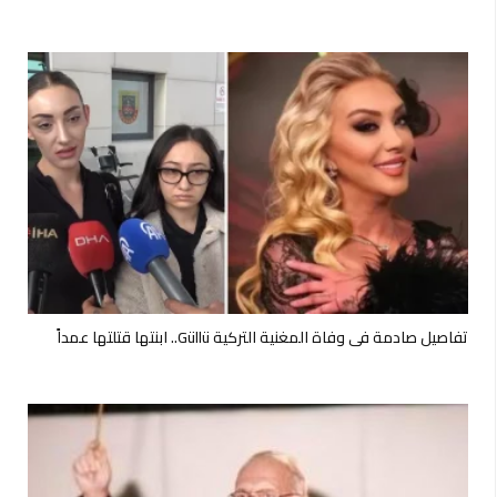
تفاصيل صادمة في وفاة المغنية التركية Güllü.. ابنتها قتلتها عمداً