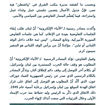
وبحسب ما كشفته مديرة مكتب الشرق في “واشنطن” هبة
نصر، فإنّ جدول الأعمال يتضمن جلستي عمل وغداء عمل
واستراحة، فيما يُقسَّم المسار التفاوضي بين السياسي والأمني.
وأكدت مصادر رسمية لـ”الأنباء الإلكترونية” أنّ لبنان طلب إبقاء
الجلسات التفاوضية بعيدة عن الإعلام، كما هي جلسات التفاوض
السورية الأميركية. وتتابع المصادر: “ليس ثمة خلاف داخل الوفد
اللبناني أو تباين”، مؤكدةً أنّ من يرأس الوفد اللبناني هو السفير
سيمون كرم.
وقبيل التفاوض، تؤكد المصادر الرسمية لـ”الأنباء الإلكترونية” أنّ
المطلوب هو وقف حالة الحرب المستمرة بين لبنان وإسرائيل،
أي بكلام آخر التوصل إلى وقف دائم لإطلاق النار، وتذكّر المصادر
بالكلام الرسمي الذي صدر عن رئيس الجمهورية العماد جوزاف
عون، الذي أكّد أنّ المطلوب هو التوصل إلى اتفاق على غرار
اتفاق الهدنة الموقع بين لبنان وإسرائيل برعاية أممية عام 1949.
ذلك الاتفاق الذي ذكّر به الرئيس وليد جنبلاط منذ حرب الإسناد
الأولى وخلال الترتيبات التي سعت آنذاك لإنهاء الحرب.