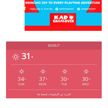
BEIRUT
31
°
34
37
30
30
°
°
°
°
SUN
MON
TUE
WED
للمزيد من المعلومات إضغط هنا