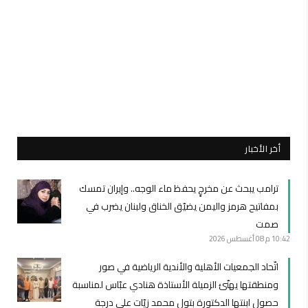
أخر الأخبار
ترامب يبحث عن مخرجٍ يحفظ ماء الوجه.. وإيران تمسك
بمفاتيح هرمز واليمن يضيّق الخناق ولبنان يضرب في
صمت
10:42 م
08 أغسطس 2026
اتّحاد الجمعيات الأهلية والأندية الرياضية في صور
ومنطقتها يهنّئ الزميلة الأستاذة هنادي عبّاس لمناسبة
حصول ابنتها الدكتورة بتول محمد زيّات على درجة