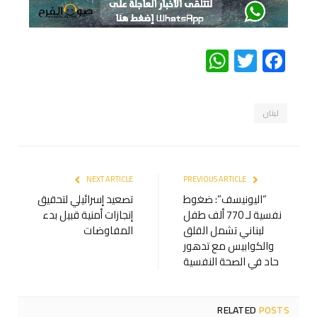
WhatsApp
Twitter
Facebook
لبنان
NEXT ARTICLE
PREVIOUS ARTICLE
“اليونيسف”: ضغوط
تصعيد إسرائيلي لتحقيق
نفسية لـ 770 ألف طفل
إنجازات أمنية قبيل بدء
لبناني تشمل القلق
المفاوضات
والكوابيس مع تدهور
حاد في الصحة النفسية
RELATED
POSTS