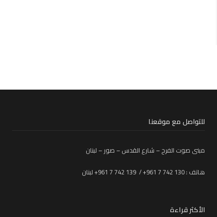
للتواصل مع موقعنا
مبنى صوت الفرح – شارع القدس – صور – لبنان
هاتف : 130 742 7 961+ / 139 742 7 961+ لبنان
الأكثر قراءة