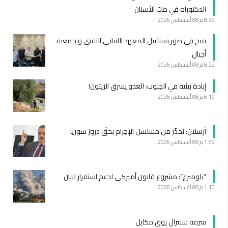
الدكتوراه في طبّ الأسنان
8:39 م
08 أغسطس 2026
فتح في صور تستقبل المعهد اللبناني التقني و جمعية
أجيال
8:22 م
08 أغسطس 2026
إبادة بيئية في الجنوب: العدو يسرق الزيتون!
6:19 م
08 أغسطس 2026
أرسلان: نحذّر من مسلسل الإجرام بحقّ دروز سوريا
1:59 م
08 أغسطس 2026
“بلومبرغ”: مشروع قانون أميركي لدعم استقرار لبنان
1:10 م
08 أغسطس 2026
سرقة سنترال زوق مكايل