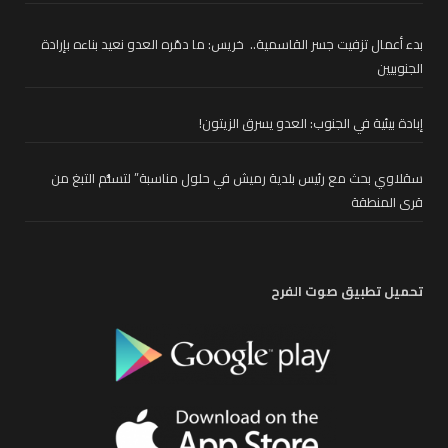
بدء أعمال تزفيت جسر القاسمية.. خريس: ما دمّره العدو نعيد بناءه بإرادة
الجنوبيين
إبادة بيئية في الجنوب: العدو يسرق الزيتون!
سقلاوي بحث مع رئيس بلدية رميش في حلول مناسبة” لتسلُّم التبغ من
قرى المنطقة
تحميل تطبيق صوت الفرح