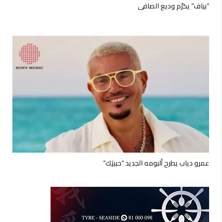
“بياف” يكرّم وديع الصافي
عمرو دياب يطرح ألبومه الجديد “حبيتِك”