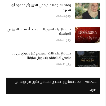
وفاة الحاجة الهام محي الدين (أم محمود أبو
صالح)
يوليو 24, 2026
دعوة لإحياء اسبوع المرحوم د. أحمد عز الدين في
العباسية
يوليو 23, 2026
دعوة لإحياء ثالث المرحوم خليل دبوق في دير
عامص (قائمقام بنت جبيل سابقاً)
يوليو 19, 2026
BOURJI VILLAGE المشروع التجاري السياحي الأول من نوعه في
صور…