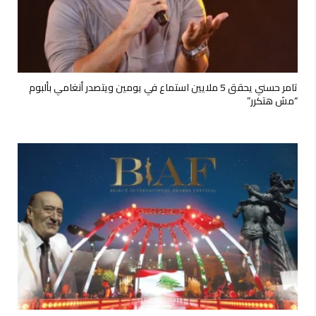
تامر حسني يحقق 5 ملايين استماع في يومين ويتصدر أنغامي بألبوم
“مش هتكرر”