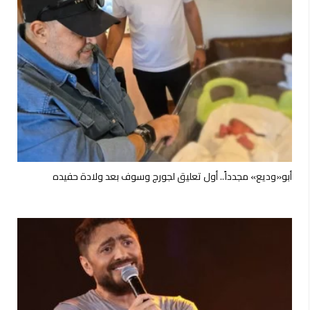
أبو«وديع» مجدداً.. أول تعليق لجورج وسوف بعد ولادة حفيده