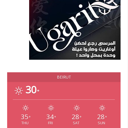
BEIRUT
30
°
35
34
28
28
°
°
°
°
THU
FRI
SAT
SUN