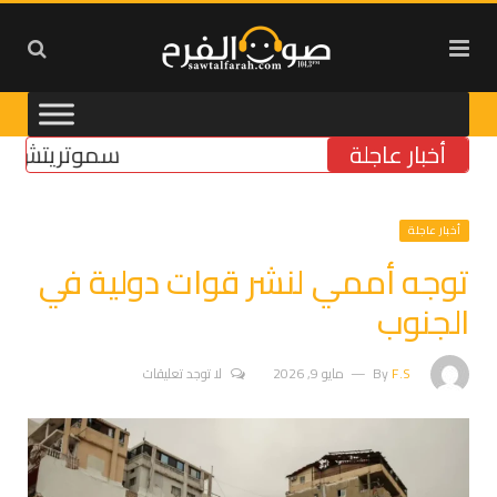
أخبار عاجلة
سموتريتش: بقاء “
أخبار عاجلة
توجه أممي لنشر قوات دولية في
الجنوب
F.S
By
مايو 9, 2026
لا توجد تعليقات