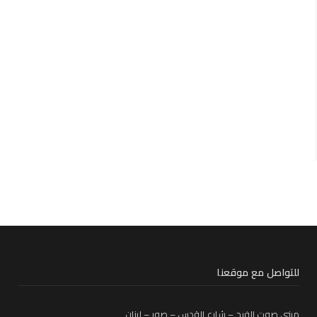
للتواصل مع موقعنا
مبنى صوت الفرح – شارع القدس – صور – لبنان