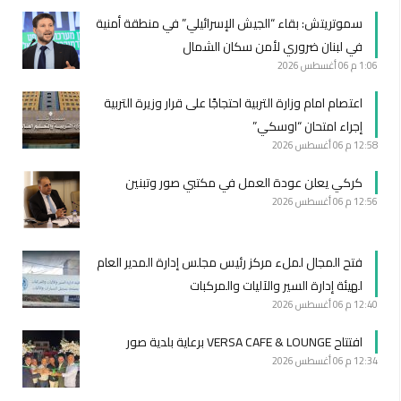
سموتريتش: بقاء “الجيش الإسرائيلي” في منطقة أمنية
في لبنان ضروري لأمن سكان الشمال
1:06 م
06 أغسطس 2026
اعتصام امام وزارة التربية احتجاجًا على قرار وزيرة التربية
إجراء امتحان “اوسكي”
12:58 م
06 أغسطس 2026
كركي يعلن عودة العمل في مكتبي صور وتبنين
12:56 م
06 أغسطس 2026
فتح المجال لملء مركز رئيس مجلس إدارة المدير العام
لهيئة إدارة السير والآليات والمركبات
12:40 م
06 أغسطس 2026
افتتاح VERSA CAFE & LOUNGE برعاية بلدية صور
12:34 م
06 أغسطس 2026