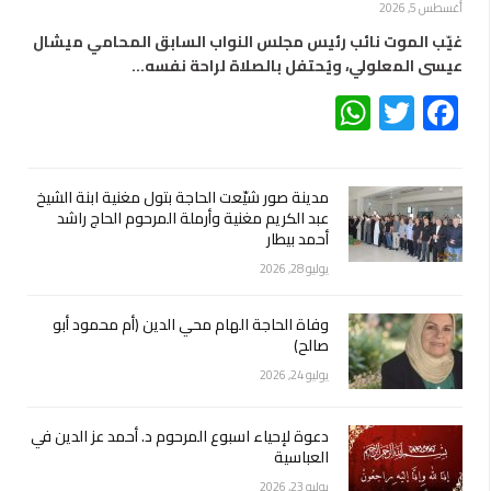
أغسطس 5, 2026
غيّب الموت نائب رئيس مجلس النواب السابق المحامي ميشال
عيسى المعلولي، ويُحتفل بالصلاة لراحة نفسه…
WhatsApp
Twitter
Facebook
مدينة صور شيّعت الحاجة بتول مغنية ابنة الشيخ
عبد الكريم مغنية وأرملة المرحوم الحاج راشد
أحمد بيطار
يوليو 28, 2026
وفاة الحاجة الهام محي الدين (أم محمود أبو
صالح)
يوليو 24, 2026
دعوة لإحياء اسبوع المرحوم د. أحمد عز الدين في
العباسية
يوليو 23, 2026