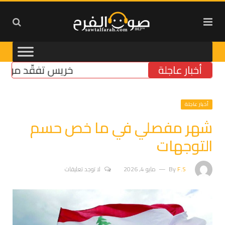
أخبار عاجلة
خريس تفقّد مركز الضما
أخبار عاجلة
شهر مفصلي في ما خص حسم
التوجهات
F.S
By
مايو 4, 2026
لا توجد تعليقات