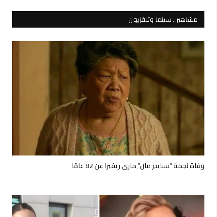
مشاهير.. سينما وتلفزيون
وفاة نجمة “سبايدر مان” ماري ريفيرا عن 82 عامًا