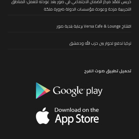
خريس تفقّد مركز الضمان الاجتماعي في صور بعد عودته للعمل: المناطق
التجريبية مزحة وعودة مؤسسات الدولة ضرورة ملحّة
افتتاح Versa Cafe & Lounge برعاية بلدية صور
تركيا تدفع لحوار بين حزب الله ودمشق
تحميل تطبيق صوت الفرح