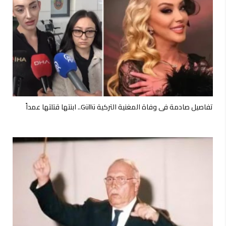
تفاصيل صادمة في وفاة المغنية التركية Güllü.. ابنتها قتلتها عمداً