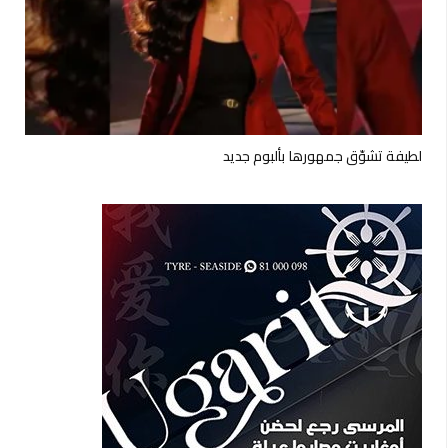
لطيفة تشوّق جمهورها بألبوم جديد