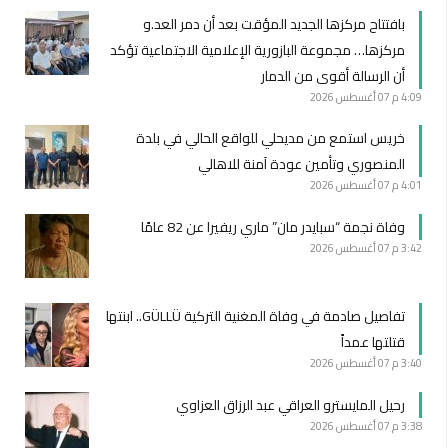
بافتتاح مركزها الجديد المؤقت بعد أن دمر العد.و
مركزها… مجموعة البازورية الإعلامية الاجتماعية تؤكد
أن الرسالة أقوى من الدمار
4:09 م
07 أغسطس 2026
خريس استمع من مديحلي للواقع الحالي في بلدة
المنصوري وتأمين عودة آمنة للاهالي
4:01 م
07 أغسطس 2026
وفاة نجمة “سبايدر مان” ماري ريفيرا عن 82 عامًا
3:42 م
07 أغسطس 2026
تفاصيل صادمة في وفاة المغنية التركية GÜLLÜ.. ابنتها
قتلتها عمداً
3:40 م
07 أغسطس 2026
رحيل المايسترو العراقي عبد الرزاق العزاوي
3:38 م
07 أغسطس 2026