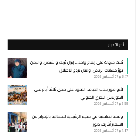
أخر الأخبار
ثلاث جبهات على إيقاع واحد… إيران تُربك واشنطن، واليمن
يهزّ حسابات الرياض، ولبنان يردع الاحتلال
8:47 م
07 أغسطس 2026
لأنو صور بتحب الحياة… لاقونا على مدى ثلاثة أيام على
الكورنيش البحري الجنوبي
6:58 م
07 أغسطس 2026
وقفة تضامنية في مخيم الرشيدية للمطالبة بالإفراج عن
السفير أشرف دبور
4:17 م
07 أغسطس 2026