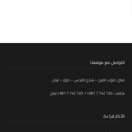
للتواصل مع موقعنا
مبنى صوت الفرح – شارع القدس – صور – لبنان
هاتف : 130 742 7 961+ / 139 742 7 961+ لبنان
الأكثر قراءة