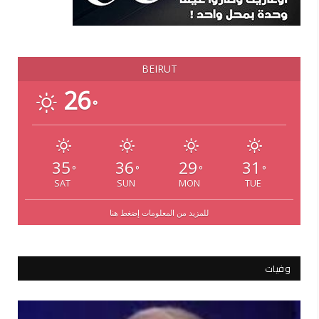
BEIRUT
26
°
35
36
29
31
°
°
°
°
SAT
SUN
MON
TUE
للمزيد من المعلومات إضغط هنا
وفيات