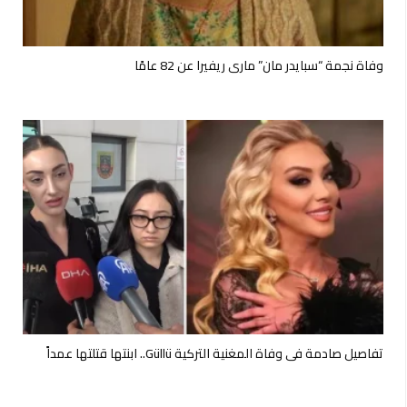
وفاة نجمة “سبايدر مان” ماري ريفيرا عن 82 عامًا
تفاصيل صادمة في وفاة المغنية التركية Güllü.. ابنتها قتلتها عمداً