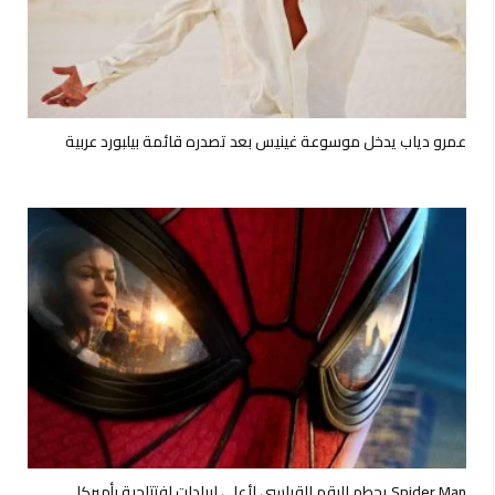
عمرو دياب يدخل موسوعة غينيس بعد تصدره قائمة بيلبورد عربية
Spider Man يحطم الرقم القياسي لأعلى إيرادات افتتاحية بأميركا