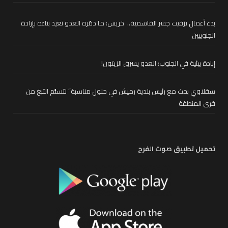
بدء أعمال تزفيت جسر القاسمية.. خريس: ما دمّره العدو نعيد بناءه بإرادة
الجنوبيين
إبادة بيئية في الجنوب: العدو يسرق الزيتون!
سقلاوي بحث مع رئيس بلدية رميش في حلول مناسبة” لتسلُّم التبغ من
قرى المنطقة
تحميل تطبيق صوت الفرح