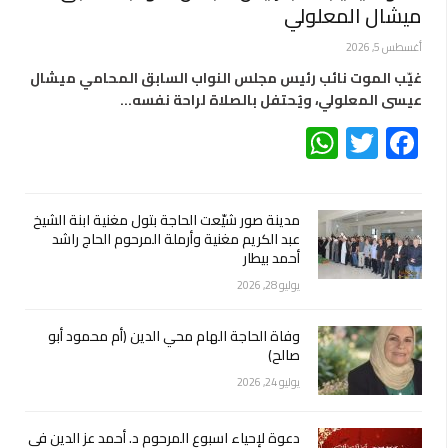
ميشال المعلولي
أغسطس 5, 2026
غيّب الموت نائب رئيس مجلس النواب السابق المحامي ميشال
عيسى المعلولي، ويُحتفل بالصلاة لراحة نفسه…
WhatsApp
Twitter
Facebook
مدينة صور شيّعت الحاجة بتول مغنية ابنة الشيخ
عبد الكريم مغنية وأرملة المرحوم الحاج راشد
أحمد بيطار
يوليو 28, 2026
وفاة الحاجة الهام محي الدين (أم محمود أبو
صالح)
يوليو 24, 2026
دعوة لإحياء اسبوع المرحوم د. أحمد عز الدين في