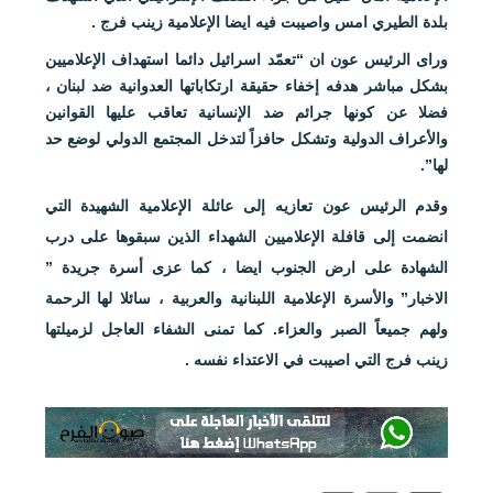
بلدة الطيري امس واصيبت فيه ايضا الإعلامية زينب فرج .
وراى الرئيس عون ان “تعمّد اسرائيل دائما استهداف الإعلاميين
بشكل مباشر هدفه إخفاء حقيقة ارتكاباتها العدوانية ضد لبنان ،
فضلا عن كونها جرائم ضد الإنسانية تعاقب عليها القوانين
والأعراف الدولية وتشكل حافزاً لتدخل المجتمع الدولي لوضع حد
لها”.
وقدم الرئيس عون تعازيه إلى عائلة الإعلامية الشهيدة التي
انضمت إلى قافلة الإعلاميين الشهداء الذين سبقوها على درب
الشهادة على ارض الجنوب ايضا ، كما عزى أسرة جريدة ”
الاخبار” والأسرة الإعلامية اللبنانية والعربية ، سائلا لها الرحمة
ولهم جميعاً الصبر والعزاء. كما تمنى الشفاء العاجل لزميلتها
زينب فرج التي اصيبت في الاعتداء نفسه .