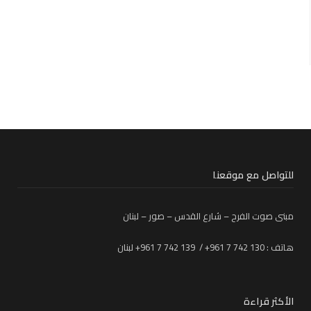
للتواصل مع موقعنا
مبنى صوت الفرح – شارع القدس – صور – لبنان
هاتف : 130 742 7 961+ / 139 742 7 961+ لبنان
الأكثر قراءة