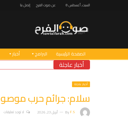
السبت, أغسطس 8
عن صوت الفرح
إتصل بنا
الصفحة الرئيسية
البرامج
أخبار
أخبار عاجلة
أخبار عاجلة
سلام: جرائم حرب موصو
F.S
By
أبريل 23, 2026
لا توجد تعليقات