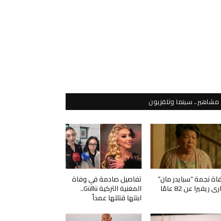
مشاهير.. سينما وتلفزيون
اة نجمة “سبايدر مان”
تفاصيل صادمة في وفاة
ي ريفيرا عن 82 عامًا
المغنية التركية Güllü..
ابنتها قتلتها عمداً