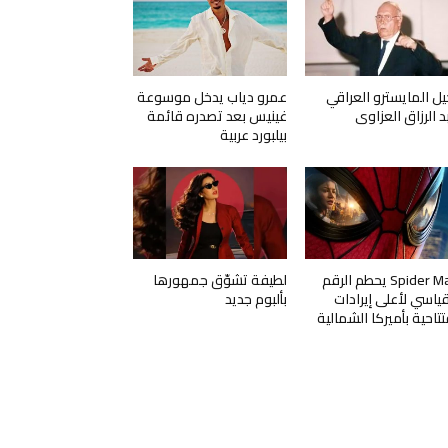
يل المايسترو العراقي
عمرو دياب يدخل موسوعة
د الرزاق العزاوي
غينيس بعد تصدره قائمة
بيلبورد عربية
Spider Man يحطم الرقم
لطيفة تشوّق جمهورها
قياسي لأعلى إيرادات
بألبوم جديد
تتاحية بأميركا الشمالية