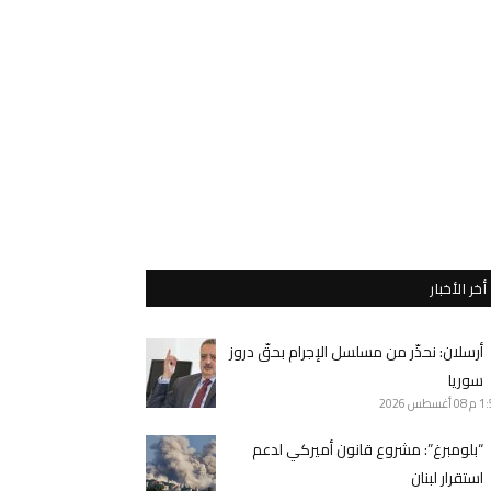
أخر الأخبار
أرسلان: نحذّر من مسلسل الإجرام بحقّ دروز
سوريا
1 م
08 أغسطس 2026
“بلومبرغ”: مشروع قانون أميركي لدعم
استقرار لبنان