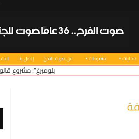
محليات
متفرقات
عن صوت الفرح
إتصل بنا
البث 
“بلومبرغ”: مشروع قانون أميركي لدعم استقرار ل
فة