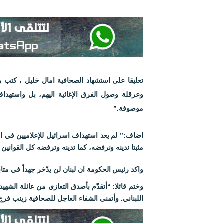
وعرقلة وصول الفرق الإغاثية اليهم، بل واستهد
موصوفة.”
اضاف:” لم يعد استهداف اسرائيل للإعلاميين في الج
مثبتا ندينه ونرفضه، كما تدينه وترفضه كل القوانين 
واكد رئيس الحكومة ان لبنان لن يدّخر جهداً في متاب
وختم قائلا: “أتقدّم بأصدق التعازي من عائلة الشهي
اللبناني. وأتمنى الشفاء العاجل للصحافية زينب فرج