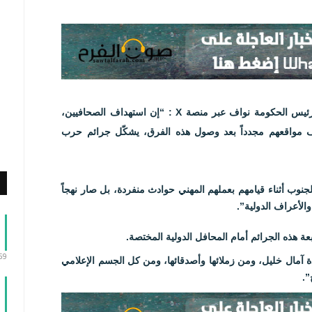
تعليقا على استشهاد الصحافية امال خليل ، كتب رئيس الحكومة نواف عبر منصة X : “إن استهداف الصحافيين،
اف مواقعهم مجدداً بعد وصول هذه الفرق، يشكّل جرائم حرب
نوب أثناء قيامهم بعملهم المهني حوادث منفردة، بل صار نهجاً
والأعراف الدولية”.
عة هذه الجرائم أمام المحافل الدولية المختصة.
:59
دة آمال خليل، ومن زملائها وأصدقائها، ومن كل الجسم الإعلامي
”.