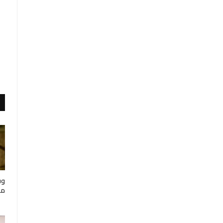
وف
مار