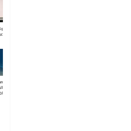
رح
عب
ال
اف