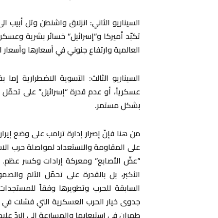
السيناريو الثاني: انزلاق واشنطن وتل أبيب ال
تكبّد أميركا و”إسرائيل” خسائر بشرية وعسكري
العالمية وارتفاع جنوني في أسعارها وأسعار ا
السيناريو الثالث: التسوية الاضطرارية إما
عسكرياً، أو عدم قدرة “إسرائيل” على تحمّل 
بشكل مستمر.
من هنا فإنّ إصرار إدارة ترامب على وضع إيران
على المقاومة والاستعداد لمواصلة حرب الاست
“عضّ الأصابع” ومعركة إرادات وكسر عظم. الم
الأكبر، بل بالقدرة على تحمّل الألم والص
السابقة للحرب وتطويرها وفقاً للمستجدات
جدوى خيار الحرب العسكرية التي فشلت في تح
طهران في استيعابها والمسارعة إلى الردّ علي