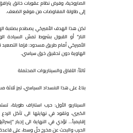
الصاروخية، وفرض نظام عقوبات خانق يترافق
إلى طاولة المفاوضات من موقع الضعف.
لكن هذا الهدف الأميركي يصطدم بصلابة الإر
النار” أو القبول بشروط تمسّ السيادة الو
الأميركي أمام طريق مسدود: فإما التصعيد نح
الهاوية دون تحقيق خرق سياسي.
ثالثاً: الآفاق والسيناريوات المحتملة
بناءً على هذا الانسداد السياسي، تبرز ثلاثة 
السيناريو الأول: حرب استنزاف طويلة، تستم
الكبرى، وتقود في نهايتها الى تآكل الرد
إقليمياً… تؤدي في النهاية الى إجبار “إسرائ
الحرب والبحث عن مخرج حلّ وسط، على قاعدة را