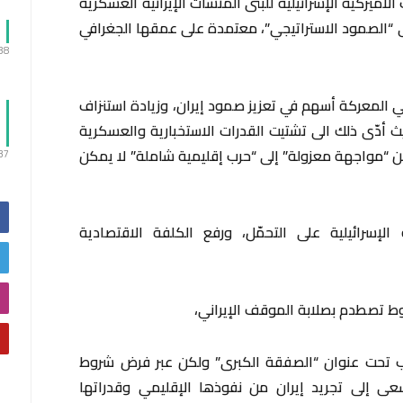
ميركية الإسرائيلية للبنى المنشآت الإيرانية العسكرية
على “الصمود الاستراتيجي”، معتمدة على عمقها الجغرافي
:38
ي المعركة أسهم في تعزيز صمود إيران، وزيادة استنزاف
يث أدّى ذلك الى تشتيت القدرات الاستخبارية والعسكرية
 من “مواجهة معزولة” إلى “حرب إقليمية شاملة” لا يمكن
:37
الإسرائيلية على التحمّل، ورفع الكلفة الاقتصادية
روط تصطدم بصلابة الموقف الإيراني،
ب تحت عنوان “الصفقة الكبرى” ولكن عبر فرض شروط
تسعى إلى تجريد إيران من نفوذها الإقليمي وقدراتها