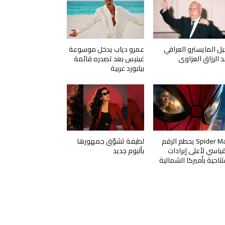
يل المايسترو العراقي
عمرو دياب يدخل موسوعة
د الرزاق العزاوي
غينيس بعد تصدره قائمة
بيلبورد عربية
Spider Man يحطم الرقم
لطيفة تشوّق جمهورها
قياسي لأعلى إيرادات
بألبوم جديد
تتاحية بأميركا الشمالية