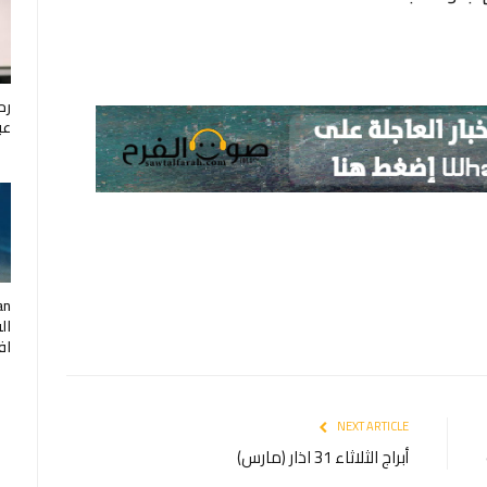
رح
عب
ال
اف
NEXT ARTICLE
أبراج الثلاثاء 31 اذار (مارس)