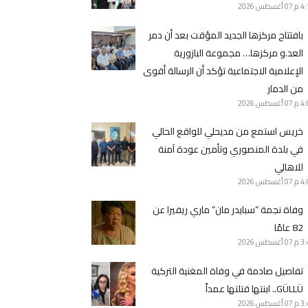
4 م
07 أغسطس 2026
بافتتاح مركزها الجديد المؤقت بعد أن دمر
العد.و مركزها… مجموعة البازورية
الإعلامية الاجتماعية تؤكد أن الرسالة أقوى
من الدمار
4 م
07 أغسطس 2026
خريس استمع من مديحلي للواقع الحالي
في بلدة المنصوري وتأمين عودة آمنة
للاهالي
4 م
07 أغسطس 2026
وفاة نجمة “سبايدر مان” ماري ريفيرا عن
82 عامًا
3 م
07 أغسطس 2026
تفاصيل صادمة في وفاة المغنية التركية
GÜLLÜ.. ابنتها قتلتها عمداً
3 م
07 أغسطس 2026