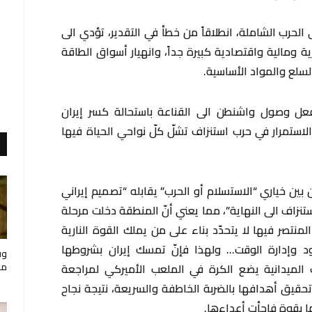
ى الحرب الشاملة، انطلاقاً من خطأ في التقدير، تؤدي الى
ة ومالية واقتصادية كبيرة جداً، وانهيار أسواق الطاقة
لسلع والمواد الأساسية.
 بفعل وصول واشنطن الى القناعة باستحالة كسر إيران
الاستمرار في حرب استنزاف تشلّ كلّ نواحي الحياة فيها
 بين خياري “الاستسلام أو الحرب” يقابله “تصميم إيراني
نزاف الى النهاية”، مما يعني أنّ المنطقة دخلت مرحلة
نتصر فيها لا يتحدّد بناء على من يملك القوة النارية
مود وإدارة الوقت… ولهذا فإنّ تمسك إيران بشروطها
وف
مار
 الميدانية يضع الكرة في الملعب الأميركي لمراجعة
قيق أهدافها بالضربة الخاطفة والسريعة، نتيجة نجاح
ها بقوة فاجأت أعداءها.