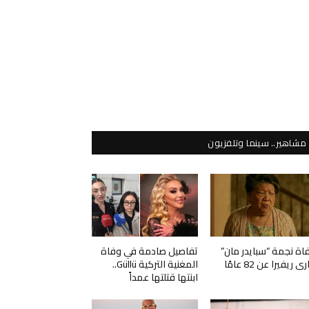
مشاهير.. سينما وتلفزيون
اة نجمة “سبايدر مان”
تفاصيل صادمة في وفاة
ي ريفيرا عن 82 عامًا
المغنية التركية Güllü..
ابنتها قتلتها عمداً