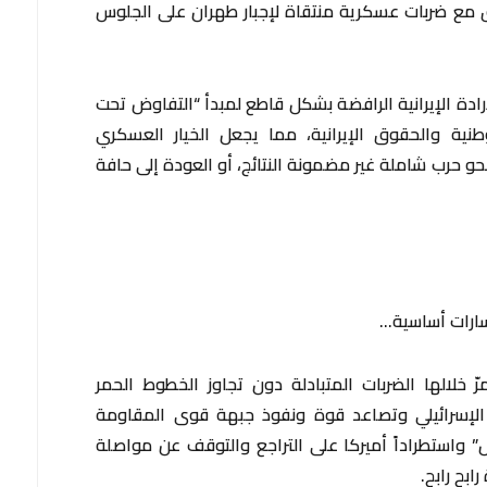
 مع ضربات عسكرية منتقاة لإجبار طهران على الجلوس
ادة الإيرانية الرافضة بشكل قاطع لمبدأ “التفاوض تحت
طنية والحقوق الإيرانية، مما يجعل الخيار العسكري
و حرب شاملة غير مضمونة النتائج، أو العودة إلى حافة
مسارات أساسية…
رّ خلالها الضربات المتبادلة دون تجاوز الخطوط الحمر
ع الإسرائيلي وتصاعد قوة ونفوذ جبهة قوى المقاومة
يل” واستطراداً أميركا على التراجع والتوقف عن مواصلة
بح رابح.