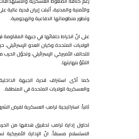
رغم كثافة الضغوط العسكرية والاستهدافات الأ
والأمنية والمدنية، أثبتت إيران قدرة عالية 
وتطور منظوماتها الدفاعية والهجومية.
على انّ انخراط حلفائها في جبهة المقاومة ف
الولايات المتحدة وكيان العدو الإسرائيلي، ح
للتحالف الأميركي الإسرائيلي، وتحوّل الحرب
التنبّؤ بنهايتها.
كما أدّى استنزاف قدرة الجبهة الداخلية 
والعسكرية للولايات المتحدة في المنطقة.
ثانياً: استراتيجية ترامب العسكرية لفرض الش
تحاول إدارة ترامب تحقيق هدفها من الحر
الاستسلام مسبقاً. انّ الإدارة الأميركية 