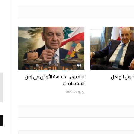
حارس الهيكل
نبيه بري… سياسة التّوازن في زمن
الانقسامات
يوليو 27, 2026