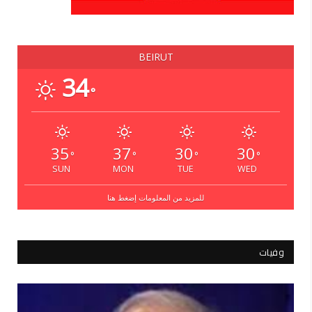
BEIRUT
34
°
35
37
30
30
°
°
°
°
SUN
MON
TUE
WED
للمزيد من المعلومات إضغط هنا
وفيات