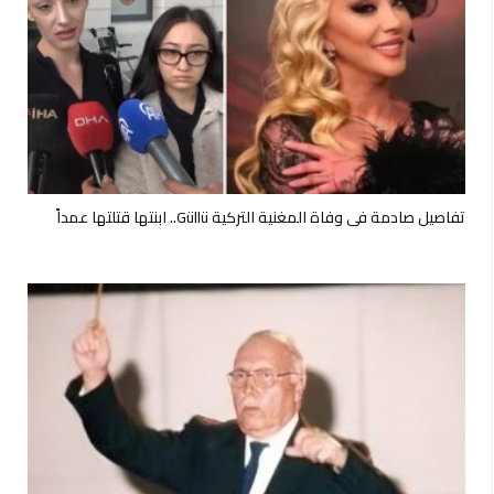
تفاصيل صادمة في وفاة المغنية التركية Güllü.. ابنتها قتلتها عمداً