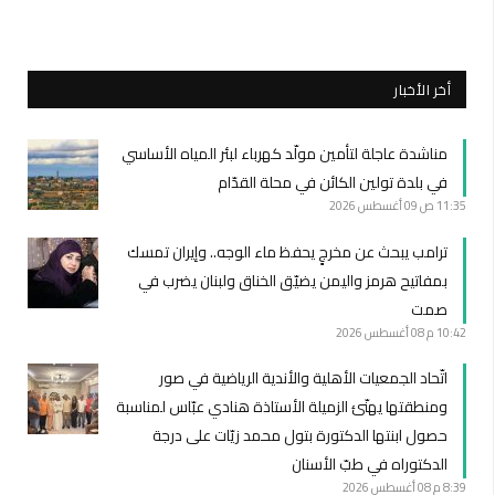
أخر الأخبار
مناشدة عاجلة لتأمين مولّد كهرباء لبئر المياه الأساسي
في بلدة تولين الكائن في محلة القدّام
11:35 ص
09 أغسطس 2026
ترامب يبحث عن مخرجٍ يحفظ ماء الوجه.. وإيران تمسك
بمفاتيح هرمز واليمن يضيّق الخناق ولبنان يضرب في
صمت
10:42 م
08 أغسطس 2026
اتّحاد الجمعيات الأهلية والأندية الرياضية في صور
ومنطقتها يهنّئ الزميلة الأستاذة هنادي عبّاس لمناسبة
حصول ابنتها الدكتورة بتول محمد زيّات على درجة
الدكتوراه في طبّ الأسنان
8:39 م
08 أغسطس 2026