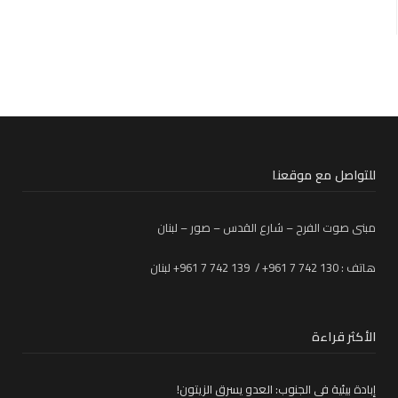
للتواصل مع موقعنا
مبنى صوت الفرح – شارع القدس – صور – لبنان
هاتف : 130 742 7 961+ / 139 742 7 961+ لبنان
الأكثر قراءة
إبادة بيئية في الجنوب: العدو يسرق الزيتون!