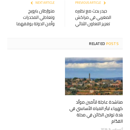
NEXT ARTICLE
PREVIOUS ARTICLE
حيدر بحث مع نظيره
متورّطان بترويج
المغربي في مراكش
وتعاطي المخدرات
تعزيز التعاون الثنائي
وأمن الدولة يوقفهما
RELATED
POSTS
مناشدة عاجلة لتأمين مولّد
كهرباء لبئر المياه الأساسي في
بلدة تولين الكائن في محلة
القدّام
أغسطس 9, 2026