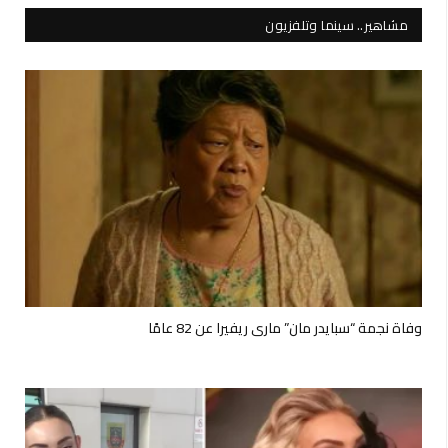
مشاهير.. سينما وتلفزيون
وفاة نجمة “سبايدر مان” ماري ريفيرا عن 82 عامًا