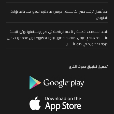
بدء أعمال تزفيت جسر القاسمية.. خريس: ما دمّره العدو نعيد بناءه بإرادة
الجنوبيين
اتّحاد الجمعيات الأهلية والأندية الرياضية في صور ومنطقتها يهنّئ الزميلة
الأستاذة هنادي عبّاس لمناسبة حصول ابنتها الدكتورة بتول محمد زيّات على
درجة الدكتوراه في طبّ الأسنان
تحميل تطبيق صوت الفرح