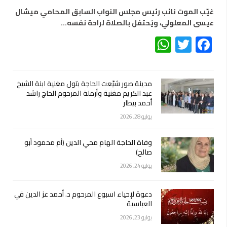
غيّب الموت نائب رئيس مجلس النواب السابق المحامي ميشال
عيسى المعلولي، ويُحتفل بالصلاة لراحة نفسه…
WhatsApp
Twitter
Facebook
مدينة صور شيّعت الحاجة بتول مغنية ابنة الشيخ
عبد الكريم مغنية وأرملة المرحوم الحاج راشد
أحمد بيطار
يوليو 28, 2026
وفاة الحاجة الهام محي الدين (أم محمود أبو
صالح)
يوليو 24, 2026
دعوة لإحياء اسبوع المرحوم د. أحمد عز الدين في
العباسية
يوليو 23, 2026