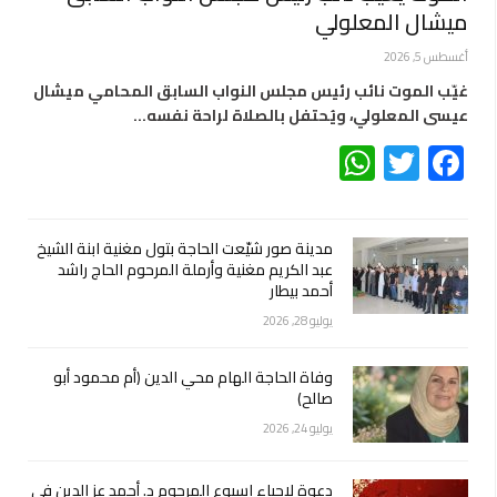
ميشال المعلولي
أغسطس 5, 2026
غيّب الموت نائب رئيس مجلس النواب السابق المحامي ميشال
عيسى المعلولي، ويُحتفل بالصلاة لراحة نفسه…
WhatsApp
Twitter
Facebook
مدينة صور شيّعت الحاجة بتول مغنية ابنة الشيخ
عبد الكريم مغنية وأرملة المرحوم الحاج راشد
أحمد بيطار
يوليو 28, 2026
وفاة الحاجة الهام محي الدين (أم محمود أبو
صالح)
يوليو 24, 2026
دعوة لإحياء اسبوع المرحوم د. أحمد عز الدين في