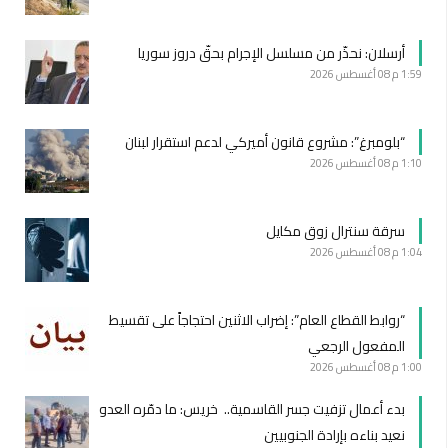
أرسلان: نحذّر من مسلسل الإجرام بحقّ دروز سوريا
1:59 م
08 أغسطس 2026
“بلومبرغ”: مشروع قانون أميركي لدعم استقرار لبنان
1:10 م
08 أغسطس 2026
سرقة سنترال زوق مكايل
1:04 م
08 أغسطس 2026
“روابط القطاع العام”: إضراب الاثنين احتجاجاً على تقسيط
المفعول الرجعي
1:00 م
08 أغسطس 2026
بدء أعمال تزفيت جسر القاسمية.. خريس: ما دمّره العدو
نعيد بناءه بإرادة الجنوبيين