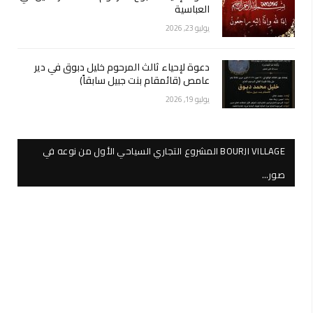
العباسية
يوليو 23, 2026
دعوة لإحياء ثالث المرحوم خليل دبوق في دير
عامص (قائمقام بنت جبيل سابقاً)
يوليو 19, 2026
BOURJI VILLAGE المشروع التجاري السياحي الأول من نوعه في
صور…