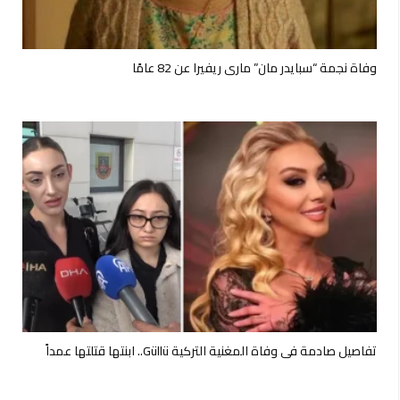
وفاة نجمة “سبايدر مان” ماري ريفيرا عن 82 عامًا
تفاصيل صادمة في وفاة المغنية التركية Güllü.. ابنتها قتلتها عمداً