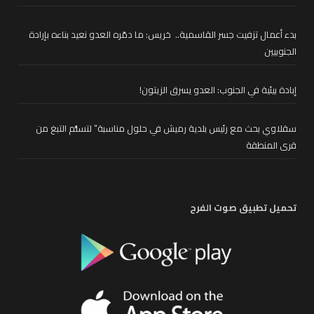
بدء أعمال تزفيت جسر القاسمية.. خريس: ما دمّره العدو نعيد بناءه بإرادة
الجنوبيين
إبادة بيئية في الجنوب: العدو يسرق الزيتون!
سقلاوي بحث مع رئيس بلدية رميش في حلول مناسبة” لتسلُّم التبغ من
قرى المنطقة
تحميل تطبيق صوت الفرح