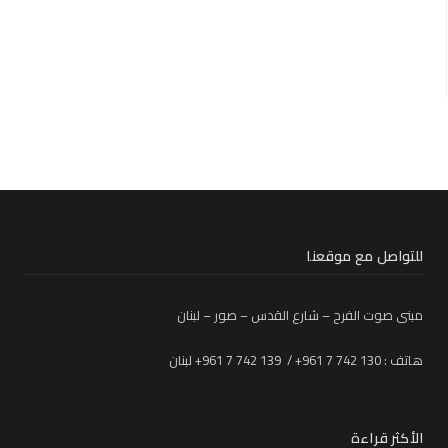
للتواصل مع موقعنا
مبنى صوت الفرح – شارع القدس – صور – لبنان
هاتف : 130 742 7 961+ / 139 742 7 961+ لبنان
الأكثر قراءة